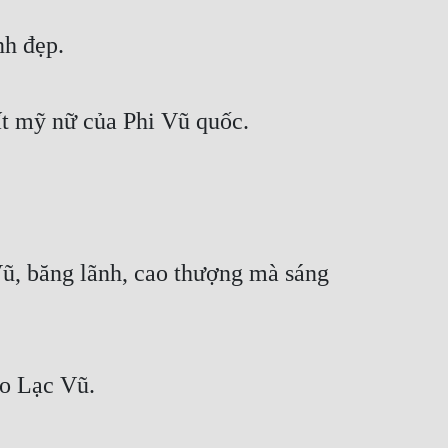
nh đẹp.
ất mỹ nữ của Phi Vũ quốc.
ũ, băng lãnh, cao thượng mà sáng 
ào Lạc Vũ.