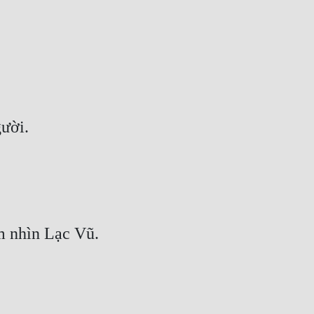
gười.
m nhìn Lạc Vũ.