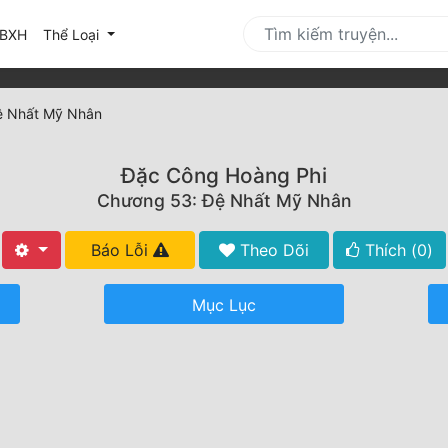
urrent)
BXH
Thể Loại
ệ Nhất Mỹ Nhân
Đặc Công Hoàng Phi
Chương 53: Đệ Nhất Mỹ Nhân
Báo Lỗi
Theo Dõi
Thích (
0
)
Mục Lục