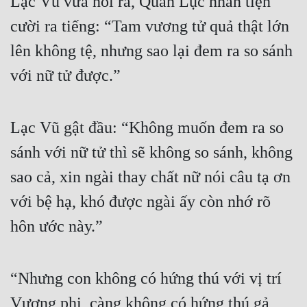
Lạc Vũ vừa nói ra, Quân Lục nhân tiện 
cười ra tiếng: “Tam vương tử quả thật lớn 
Đẹp
lên không tệ, nhưng sao lại đem ra so sánh 
Đẹp Hiệp
với nữ tử được.”
Tính Cách Nhân Vật :
Cơ Trí
Lạc Vũ gật đầu: “Không muốn đem ra so 
Sát Phạt Quyết Đoán
sánh với nữ tử thì sẽ không so sánh, không 
Vô Sỉ
sao cả, xin ngài thay chất nữ nói câu tạ ơn 
với bệ hạ, khó được ngài ấy còn nhớ rõ 
Điềm Đạm
hôn ước này.”
“Nhưng con không có hứng thú với vị trí 
Vương phi, càng không có hứng thú gả 