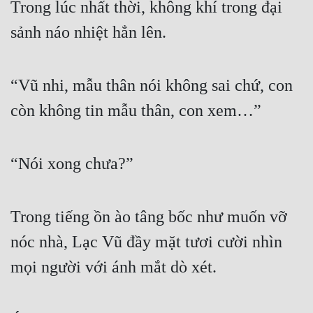
Trong lúc nhất thời, không khí trong đại 
Tu Chân
sảnh náo nhiệt hẳn lên.
Tu Tiên
Tội Phạm
“Vũ nhi, mẫu thân nói không sai chứ, con 
Vô Địch
còn không tin mẫu thân, con xem…”
Võ Hiệp
Võng Du
“Nói xong chưa?”
Xuyên Không
Xuyên Nhanh
Trong tiếng ồn ào tâng bốc như muốn vỡ 
nóc nhà, Lạc Vũ đầy mặt tươi cười nhìn 
Xuyên Sách
mọi người với ánh mắt dò xét.
Xuyên Thư
Điền Văn