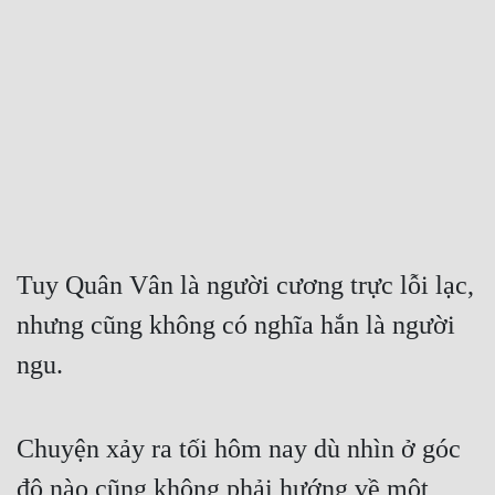
Free
Hậu Cung
Truyện Convert
Truyện Dịch
Truyện Nhập Môn
Truyện ngắn
Tuy Quân Vân là người cương trực lỗi lạc, 
Xa Lộ Dịch
nhưng cũng không có nghĩa hắn là người 
ngu.
Cung Đấu
Cạnh Kỹ
Chuyện xảy ra tối hôm nay dù nhìn ở góc 
Cổ Tiên Hiệp
độ nào cũng không phải hướng về một 