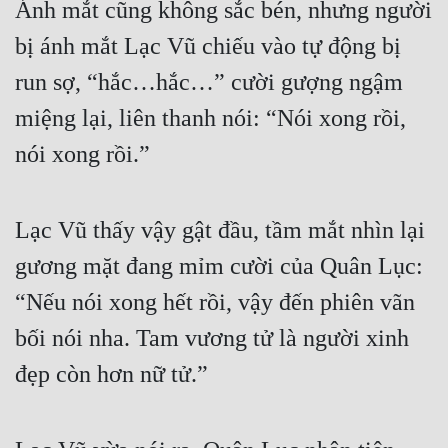
Ánh mắt cũng không sắc bén, nhưng người 
Đô Thị
bị ánh mắt Lạc Vũ chiếu vào tự động bị 
Đông Phương
run sợ, “hắc…hắc…” cười gượng ngậm 
Đông Phương Huyền Huyễn
miệng lại, liên thanh nói: “Nói xong rồi, 
Đồng Nhân
nói xong rồi.”
Cẩu Đạo Trường Sinh
Lạc Vũ thấy vậy gật đầu, tầm mắt nhìn lại 
Ngự Thú
gương mặt đang mỉm cười của Quân Lục: 
Truyện Nam
“Nếu nói xong hết rồi, vậy đến phiên vãn 
Truyện Nữ
bối nói nha. Tam vương tử là người xinh 
Vô Địch Lưu
đẹp còn hơn nữ tử.”
Xây Dựng Thế Lực
Đam Mỹ