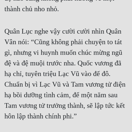
Cổ Đại
thành chủ nho nhỏ.
Du Hí
Dã Sử
Quân Lục nghe vậy cười cười nhìn Quân 
Dị Giới
Vân nói: “Cũng không phải chuyện to tát 
gì, nhưng vi huynh muốn chúc mừng ngũ 
Dị Năng
đệ và đệ muội trước nha. Quốc vương đã 
Gia Đấu
hạ chỉ, tuyên triệu Lạc Vũ vào đế đô. 
Góc Nhìn Nam
Chuẩn bị vì Lạc Vũ và Tam vương tử điện 
Góc Nhìn Nữ
hạ bồi dưỡng tình cảm, để một năm sau 
Huyền Huyễn
Tam vương tử trưởng thành, sẽ lập tức kết 
Huyền Nghi
hôn lập thành chính phi.”
Huyền Ảo