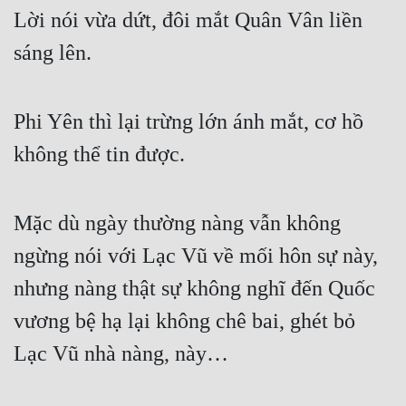
Hài Hước
Lời nói vừa dứt, đôi mắt Quân Vân liền 
Hệ Thống
sáng lên.
Học Đường
Khoa Huyễn
Phi Yên thì lại trừng lớn ánh mắt, cơ hồ 
không thể tin được.
Khoa Huyễn Không Gian
Kinh Dị
Mặc dù ngày thường nàng vẫn không 
Kiếm Hiệp
ngừng nói với Lạc Vũ về mối hôn sự này, 
Kỳ Huyễn
nhưng nàng thật sự không nghĩ đến Quốc 
Kỳ Ảo
vương bệ hạ lại không chê bai, ghét bỏ 
Linh Dị
Lạc Vũ nhà nàng, này…
Làm Giàu
Lịch Sử