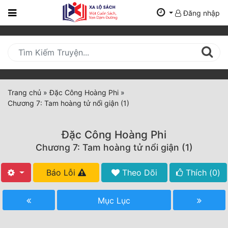
Đăng nhập
Trang
Chủ
Mới
Cập
Nhật
Trang chủ
»
Đặc Công Hoàng Phi
»
(current)
Chương 7: Tam hoàng tử nổi giận (1)
BXH
Thể Loại
Đặc Công Hoàng Phi
Chương 7: Tam hoàng tử nổi giận (1)
Tất Cả
Báo Lỗi
Theo Dõi
Thích (
0
)
Truyện Mới Ra
Mục Lục
Hoàn Thành