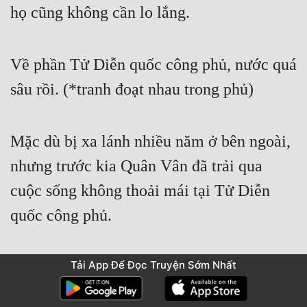
họ cũng không cần lo lắng.
Về phần Tử Diễn quốc công phủ, nước quá 
sâu rồi. (*tranh đoạt nhau trong phủ)
Mặc dù bị xa lánh nhiều năm ở bên ngoài, 
nhưng trước kia Quân Vân đã trải qua 
cuộc sống không thoải mái tại Tử Diễn 
quốc công phủ.
Tải App Để Đọc Truyện Sớm Nhất
Tóm lại sống càng xa nơi tranh giành danh 
lợi thì càng thêm thoải mái.