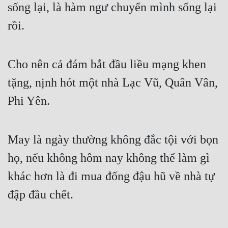
sống lại, là hàm ngư chuyển mình sống lại 
Quân Sự
rồi.
Sảng Văn
Sắc
Cho nên cả đám bắt đầu liều mạng khen 
Sủng
tặng, nịnh hót một nhà Lạc Vũ, Quân Vân, 
Thanh Xuân
Phi Yên.
Tiên Hiệp
May là ngày thường không đắc tội với bọn 
Tiểu Thuyết
họ, nếu không hôm nay không thể làm gì 
Trinh Thám
khác hơn là đi mua đống đậu hũ về nhà tự 
Triều Đấu
đập đầu chết. 
Trùng Sinh
Trọng Sinh