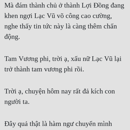
Mà đám thành chủ ở thành Lợi Đồng đang 
Mưu Mô
khen ngợi Lạc Vũ võ công cao cường, 
Mạt Thế
nghe thấy tin tức này là càng thêm chấn 
Mỹ Thực
động.
Ngôn Tình
Tam Vương phi, trời ạ, xấu nữ Lạc Vũ lại 
Ngược
trở thành tam vương phi rồi.
Nữ Cường
Nữ Phụ
Trời ạ, chuyện hôm nay rất đả kích con 
Phong Thủy - Tâm Linh
người ta.
Phương Tây
Phản Phái
Đây quả thật là hàm ngư chuyển mình 
Quan Trường