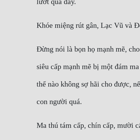
lướt qua đây.
Khóe miệng rút gân, Lạc Vũ và Đ
Đừng nói là bọn họ mạnh mẽ, cho
siêu cấp mạnh mẽ bị một đám ma t
thể nào không sợ hãi cho được, n
con người quá.
Ma thú tám cấp, chín cấp, mười c