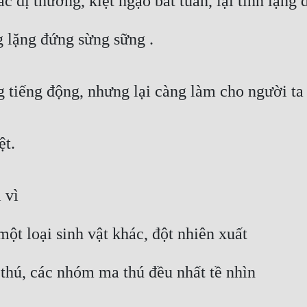
c dị thường, kiệt ngạo bất tuân, lại tĩnh lặng
g lặng đứng sừng sững .
g tiếng động, nhưng lại càng làm cho người ta 
ệt.
 vì
t loại sinh vật khác, đột nhiên xuất
thú, các nhóm ma thú đều nhất tề nhìn