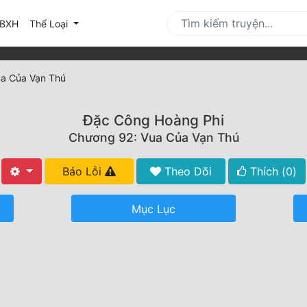
urrent)
BXH
Thể Loại
a Của Vạn Thú
Đặc Công Hoàng Phi
Chương 92: Vua Của Vạn Thú
Báo Lỗi
Theo Dõi
Thích (
0
)
Mục Lục