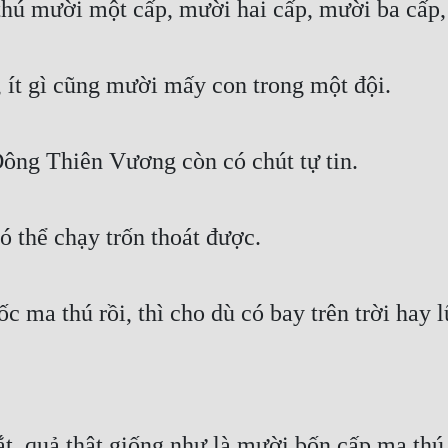
thú mười một cấp, mười hai cấp, mười ba cấp,
 ít gì cũng mười mấy con trong một đội.
ông Thiên Vương còn có chút tự tin.
ó thể chạy trốn thoát được.
c ma thú rồi, thì cho dù có bay trên trời hay 
, quả thật giống như là mười bốn cấp ma thú k