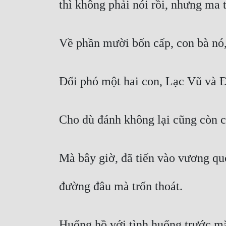
thì không phải nói rồi, nhưng ma 
Về phần mười bốn cấp, con bà nó,
Đối phó một hai con, Lạc Vũ và Đ
Cho dù đánh không lại cũng còn c
Mà bây giờ, đã tiến vào vương quố
đường đâu mà trốn thoát.
Huống hồ với tình huống trước mắt