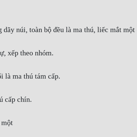
 dãy núi, toàn bộ đều là ma thú, liếc mắt một 
tự, xếp theo nhóm.
i là ma thú tám cấp.
ú cấp chín.
i một