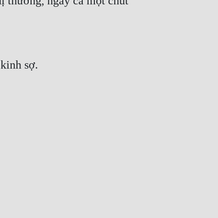
 dị thường, ngay cả một chút
kinh sợ.