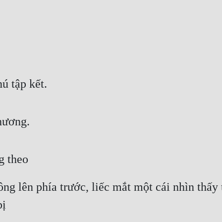
hú tập kết.
hương.
g theo
g lên phía trước, liếc mắt một cái nhìn thấy 
bị