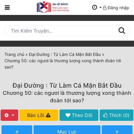
Đăng nhập
Trang
Chủ
Mới
Cập
Nhật
Trang chủ
»
Đại Đường : Từ Làm Cá Mặn Bắt Đầu
»
(current)
Chương 50: các ngươi là thương lượng xong thành đoàn tới
BXH
sao?
Thể Loại
Đại Đường : Từ Làm Cá Mặn Bắt Đầu
Chương 50: các ngươi là thương lượng xong thành
Tất Cả
đoàn tới sao?
Truyện Mới Ra
Báo Lỗi
Theo Dõi
Thích (
0
)
Hoàn Thành
Mục Lục