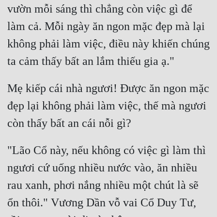
vườn mỗi sáng thì chẳng còn việc gì để 
Đô Thị
làm cả. Mỗi ngày ăn ngon mặc đẹp mà lại 
Đông Phương
không phải làm việc, điều này khiến chúng 
Đông Phương Huyền Huyễn
Đồng Nhân
Mẹ kiếp cái nhà ngươi! Được ăn ngon mặc 
Cẩu Đạo Trường Sinh
đẹp lại không phải làm việc, thế mà ngươi 
Ngự Thú
Truyện Nam
"Lão Cổ này, nếu không có việc gì làm thì 
Truyện Nữ
ngươi cứ uống nhiều nước vào, ăn nhiều 
Vô Địch Lưu
rau xanh, phơi nắng nhiều một chút là sẽ 
Xây Dựng Thế Lực
ổn thôi." Vương Dần vỗ vai Cổ Duy Tư, 
Đam Mỹ