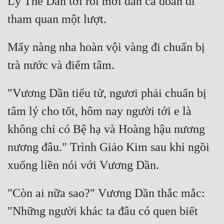
Lý Thế Dân tới rồi mới dẫn cả đoàn đi 
Mấy nàng nha hoàn vội vàng đi chuẩn bị 
"Vương Dần tiểu tử, ngươi phải chuẩn bị 
tâm lý cho tốt, hôm nay người tới e là 
không chỉ có Bệ hạ và Hoàng hậu nương 
nương đâu." Trình Giảo Kim sau khi ngồi 
"Còn ai nữa sao?" Vương Dần thắc mắc: 
"Những người khác ta đâu có quen biết 