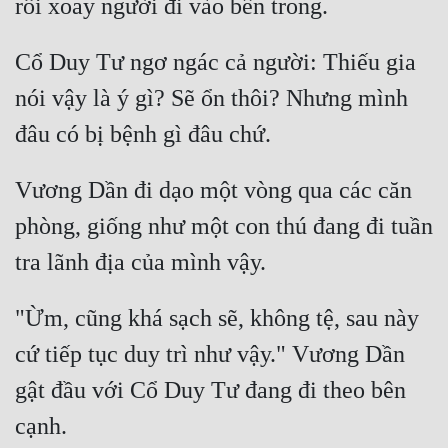
Đẹp
Cổ Duy Tư ngơ ngác cả người: Thiếu gia 
Đẹp Hiệp
nói vậy là ý gì? Sẽ ổn thôi? Nhưng mình 
Tính Cách Nhân Vật :
Cơ Trí
Vương Dần đi dạo một vòng qua các căn 
Sát Phạt Quyết Đoán
phòng, giống như một con thú đang đi tuần 
Vô Sỉ
Điềm Đạm
"Ừm, cũng khá sạch sẽ, không tệ, sau này 
cứ tiếp tục duy trì như vậy." Vương Dần 
gật đầu với Cổ Duy Tư đang đi theo bên 