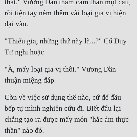
thật." Vương Dần thầm cảm thán một câu, 
rồi tiện tay ném thêm vài loại gia vị hiện 
"Thiếu gia, những thứ này là...?" Cổ Duy 
"À, mấy loại gia vị thôi." Vương Dần 
Còn về việc sử dụng thế nào, cứ để đầu 
bếp tự mình nghiên cứu đi. Biết đâu lại 
chẳng tạo ra được mấy món "hắc ám thực 