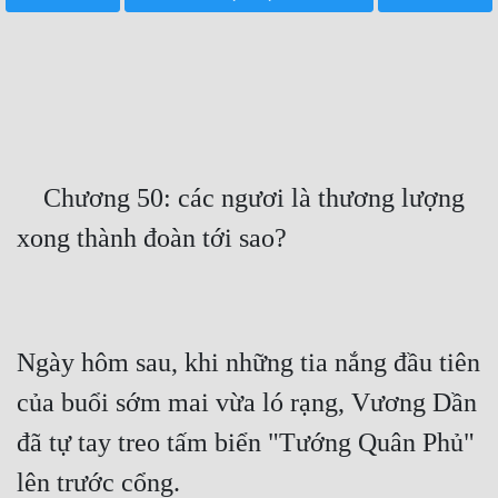
Free
Hậu Cung
Truyện Convert
Truyện Dịch
    Chương 50: các ngươi là thương lượng 
Truyện Nhập Môn
Truyện ngắn
Xa Lộ Dịch
Ngày hôm sau, khi những tia nắng đầu tiên 
Cung Đấu
của buổi sớm mai vừa ló rạng, Vương Dần 
Cạnh Kỹ
đã tự tay treo tấm biển "Tướng Quân Phủ" 
Cổ Tiên Hiệp