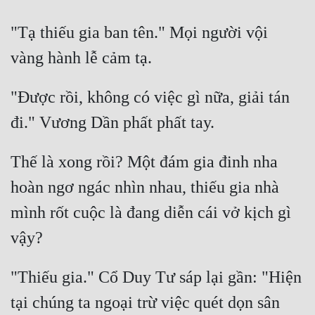
Tu Chân
"Tạ thiếu gia ban tên." Mọi người vội 
Tu Tiên
Tội Phạm
"Được rồi, không có việc gì nữa, giải tán 
Vô Địch
Võ Hiệp
Võng Du
Thế là xong rồi? Một đám gia đinh nha 
hoàn ngơ ngác nhìn nhau, thiếu gia nhà 
Xuyên Không
mình rốt cuộc là đang diễn cái vở kịch gì 
Xuyên Nhanh
Xuyên Sách
Xuyên Thư
"Thiếu gia." Cổ Duy Tư sáp lại gần: "Hiện 
Điền Văn
tại chúng ta ngoại trừ việc quét dọn sân 