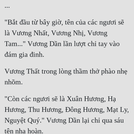
Quân Sự
"Bắt đầu từ bây giờ, tên của các ngươi sẽ 
Sảng Văn
là Vương Nhất, Vương Nhị, Vương 
Sắc
Tam..." Vương Dần lần lượt chỉ tay vào 
Sủng
Thanh Xuân
Tiên Hiệp
Vương Thất trong lòng thầm thở phào nhẹ 
Tiểu Thuyết
Trinh Thám
"Còn các ngươi sẽ là Xuân Hương, Hạ 
Triều Đấu
Hương, Thu Hương, Đông Hương, Mạt Ly, 
Trùng Sinh
Nguyệt Quý." Vương Dần lại chỉ qua sáu 
Trọng Sinh