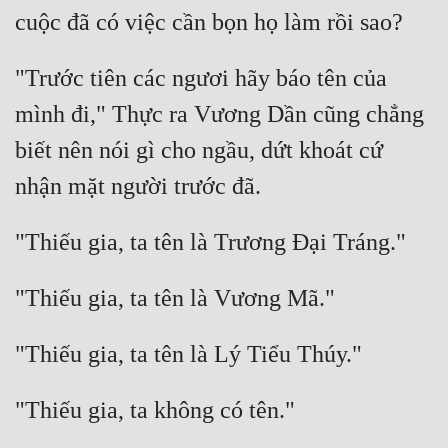
Mưu Mô
"Trước tiên các ngươi hãy báo tên của 
Mạt Thế
mình đi," Thực ra Vương Dần cũng chẳng 
Mỹ Thực
biết nên nói gì cho ngầu, dứt khoát cứ 
Ngôn Tình
Ngược
Nữ Cường
Nữ Phụ
Phong Thủy - Tâm Linh
Phương Tây
Phản Phái
Quan Trường