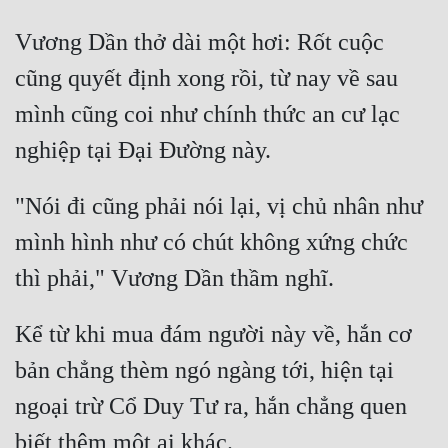
Cổ Đại
Vương Dần thở dài một hơi: Rốt cuộc 
Du Hí
cũng quyết định xong rồi, từ nay về sau 
Dã Sử
mình cũng coi như chính thức an cư lạc 
Dị Giới
Dị Năng
"Nói đi cũng phải nói lại, vị chủ nhân như 
Gia Đấu
mình hình như có chút không xứng chức 
Góc Nhìn Nam
Góc Nhìn Nữ
Kể từ khi mua đám người này về, hắn cơ 
Huyền Huyễn
bản chẳng thèm ngó ngàng tới, hiện tại 
Huyền Nghi
ngoại trừ Cổ Duy Tư ra, hắn chẳng quen 
Huyền Ảo