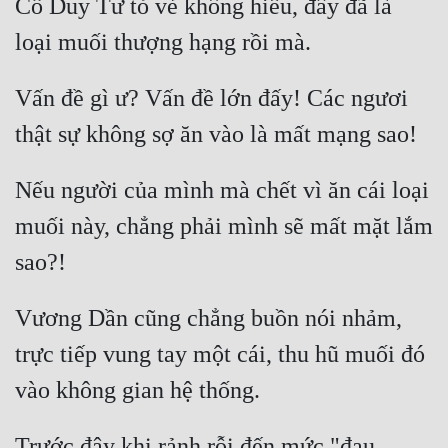
Cổ Duy Tư tỏ vẻ không hiểu, đây đã là 
Vấn đề gì ư? Vấn đề lớn đấy! Các ngươi 
Nếu người của mình mà chết vì ăn cái loại 
muối này, chẳng phải mình sẽ mất mặt lắm 
Vương Dần cũng chẳng buồn nói nhảm, 
trực tiếp vung tay một cái, thu hũ muối đó 
Trước đây khi rảnh rỗi đến mức "đau 