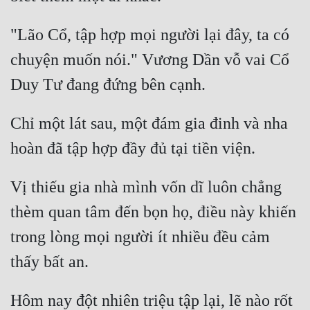
Hài Hước
"Lão Cổ, tập hợp mọi người lại đây, ta có 
Hệ Thống
chuyện muốn nói." Vương Dần vỗ vai Cổ 
Học Đường
Khoa Huyễn
Khoa Huyễn Không Gian
Chỉ một lát sau, một đám gia đinh và nha 
Kinh Dị
Kiếm Hiệp
Vị thiếu gia nhà mình vốn dĩ luôn chẳng 
Kỳ Huyễn
thèm quan tâm đến bọn họ, điều này khiến 
Kỳ Ảo
trong lòng mọi người ít nhiều đều cảm 
Linh Dị
Làm Giàu
Hôm nay đột nhiên triệu tập lại, lẽ nào rốt 
Lịch Sử