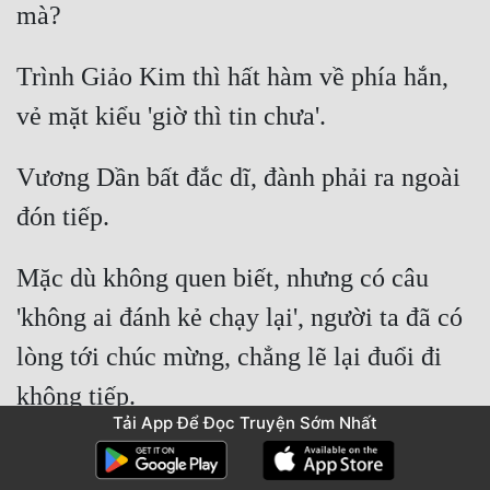
Trình Giảo Kim thì hất hàm về phía hắn, 
Vương Dần bất đắc dĩ, đành phải ra ngoài 
Mặc dù không quen biết, nhưng có câu 
'không ai đánh kẻ chạy lại', người ta đã có 
lòng tới chúc mừng, chẳng lẽ lại đuổi đi 
Tải App Để Đọc Truyện Sớm Nhất