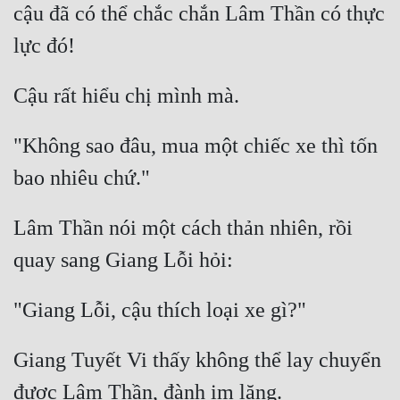
cậu đã có thể chắc chắn Lâm Thần có thực 
Đô Thị
Đông Phương
Đông Phương Huyền Huyễn
Đồng Nhân
"Không sao đâu, mua một chiếc xe thì tốn 
Cẩu Đạo Trường Sinh
Ngự Thú
Lâm Thần nói một cách thản nhiên, rồi 
Truyện Nam
Truyện Nữ
Vô Địch Lưu
Giang Tuyết Vi thấy không thể lay chuyển 
Xây Dựng Thế Lực
Đam Mỹ