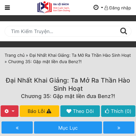
Đăng nhập
Trang
Chủ
Mới
Cập
Nhật
Trang chủ
»
Đại Nhất Khai Giảng: Ta Mở Ra Thần Hào Sinh Hoạt
(current)
»
Chương 35: Gặp mặt liền đưa Benz?!
BXH
Thể Loại
Đại Nhất Khai Giảng: Ta Mở Ra Thần Hào
Sinh Hoạt
Chương 35: Gặp mặt liền đưa Benz?!
Tất Cả
Truyện Mới Ra
Báo Lỗi
Theo Dõi
Thích (
0
)
Hoàn Thành
Mục Lục