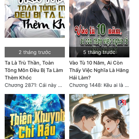
2 tháng trước
5 tháng trước
Ta Là Trù Thần, Toàn
Vào Tù 10 Năm, Ai Còn
Tông Môn Đều Bị Ta Làm
Thấy Việc Nghĩa Là Hăng
Thèm Khóc
Hái Làm?
Chương 2871: Cái này đánh nhẹ nhõm a
Chương 1448: Kêu ai là cha?