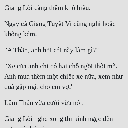
Quân Sự
Sảng Văn
Ngay cả Giang Tuyết Vi cũng nghi hoặc 
Sắc
Sủng
Thanh Xuân
"Xe của anh chỉ có hai chỗ ngồi thôi mà. 
Tiên Hiệp
Anh mua thêm một chiếc xe nữa, xem như 
Tiểu Thuyết
Trinh Thám
Triều Đấu
Trùng Sinh
Giang Lỗi nghe xong thì kinh ngạc đến 
Trọng Sinh