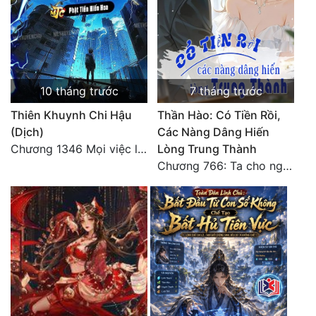
10 tháng trước
7 tháng trước
Thiên Khuynh Chi Hậu
Thần Hào: Có Tiền Rồi,
(Dịch)
Các Nàng Dâng Hiến
Chương 1346 Mọi việc lấy tất - Đại Kết Cục (2)
Lòng Trung Thành
Chương 766: Ta cho ngươi tham mưu một chút