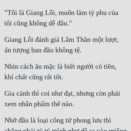
Cổ Đại
"Tôi là Giang Lỗi, muốn làm tỷ phu của 
Du Hí
Dã Sử
Giang Lỗi đánh giá Lâm Thần một lượt, 
Dị Giới
Dị Năng
Gia Đấu
Nhìn cách ăn mặc là biết người có tiền, 
Góc Nhìn Nam
Góc Nhìn Nữ
Gia cảnh thì coi như đạt, nhưng còn phải 
Huyền Huyễn
Huyền Nghi
Nhỡ đâu là loại công tử phong lưu thì 
Huyền Ảo
chẳng phải tỷ tỷ mình như dê sa vào miệng 