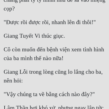
Hài Hước
Hệ Thống
Học Đường
Khoa Huyễn
Khoa Huyễn Không Gian
Cô còn muốn đến bệnh viện xem tình hình 
Kinh Dị
Kiếm Hiệp
Kỳ Huyễn
Giang Lỗi trong lòng cũng lo lắng cho ba, 
Kỳ Ảo
Linh Dị
Làm Giàu
Lâm Thần hơi khó xử, nhưng ngay lập tức 
Lịch Sử