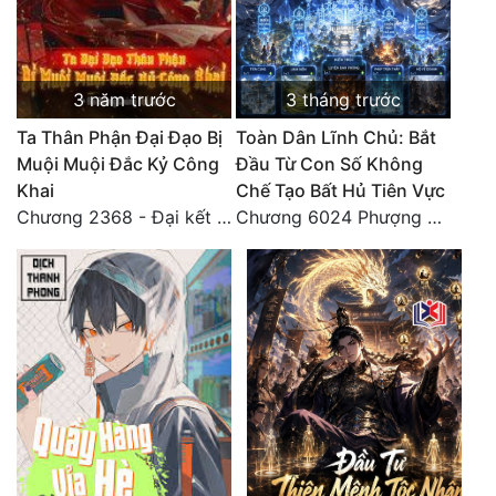
3 năm trước
3 tháng trước
Ta Thân Phận Đại Đạo Bị
Toàn Dân Lĩnh Chủ: Bắt
Muội Muội Đắc Kỷ Công
Đầu Từ Con Số Không
Khai
Chế Tạo Bất Hủ Tiên Vực
Chương 2368 - Đại kết cục!! (5) HẾT.
Chương 6024 Phượng Tổ giúp ta! Mở lại luân hồi!