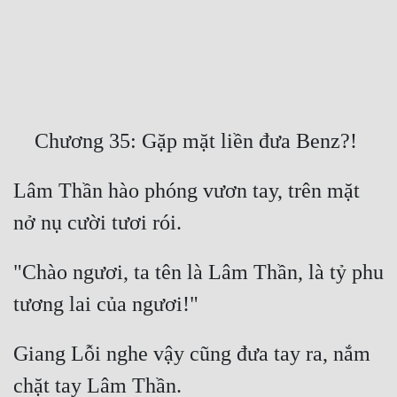
Free
Hậu Cung
Truyện Convert
Truyện Dịch
Truyện Nhập Môn
Lâm Thần hào phóng vươn tay, trên mặt 
Truyện ngắn
Xa Lộ Dịch
"Chào ngươi, ta tên là Lâm Thần, là tỷ phu 
Cung Đấu
Cạnh Kỹ
Giang Lỗi nghe vậy cũng đưa tay ra, nắm 
Cổ Tiên Hiệp