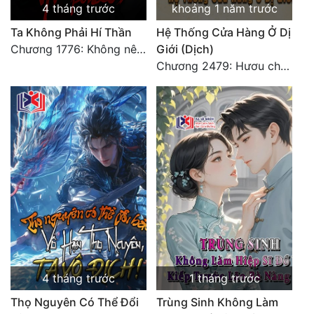
4 tháng trước
khoảng 1 năm trước
Ta Không Phải Hí Thần
Hệ Thống Cửa Hàng Ở Dị
Chương 1776: Không nên để lại bất kỳ tiếc nuối nào
Giới (Dịch)
Chương 2479: Hươu chết về tay ai? (Đại kết cục) (3)
4 tháng trước
1 tháng trước
Thọ Nguyên Có Thể Đổi
Trùng Sinh Không Làm