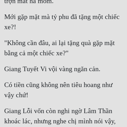
Tu Chân
Mới gặp mặt mà tỷ phu đã tặng một chiếc 
Tu Tiên
Tội Phạm
Vô Địch
"Không cần đâu, ai lại tặng quà gặp mặt 
Võ Hiệp
Võng Du
Xuyên Không
Có tiền cũng không nên tiêu hoang như 
Xuyên Nhanh
Xuyên Sách
Xuyên Thư
Giang Lỗi vốn còn nghi ngờ Lâm Thần 
Điền Văn
khoác lác, nhưng nghe chị mình nói vậy, 