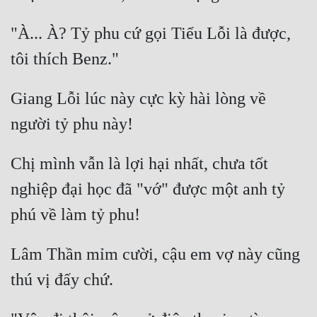
Đẹp
"À... À? Tỷ phu cứ gọi Tiểu Lỗi là được, 
Đẹp Hiệp
Tính Cách Nhân Vật :
Giang Lỗi lúc này cực kỳ hài lòng về 
Cơ Trí
Sát Phạt Quyết Đoán
Chị mình vẫn là lợi hại nhất, chưa tốt 
Vô Sỉ
nghiệp đại học đã "vớ" được một anh tỷ 
Điềm Đạm
Lâm Thần mỉm cười, cậu em vợ này cũng 