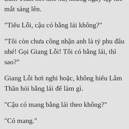
Mưu Mô
Mạt Thế
Mỹ Thực
"Tôi còn chưa công nhận anh là tỷ phu đâu 
Ngôn Tình
nhé! Gọi Giang Lỗi! Tôi có bằng lái, thì 
Ngược
Nữ Cường
Giang Lỗi hơi nghi hoặc, không hiểu Lâm 
Nữ Phụ
Phong Thủy - Tâm Linh
Phương Tây
Phản Phái
Quan Trường