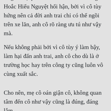
Hoắc Hiểu Nguyệt hối hận, bởi vì cô tùy 
Tu Chân
hứng nên cả đời anh trai chỉ có thể ngồi 
Tu Tiên
trên xe lăn, anh cô rõ ràng ưu tú như vậy 
Tội Phạm
mà.
Vô Địch
Võ Hiệp
Nếu không phải bởi vì cô tùy ý làm bậy, 
làm hại đấn anh trai, anh cô cho dù là ở 
Võng Du
trường học hay trên công ty cũng luôn vô 
Xuyên Không
cùng xuất sắc.
Xuyên Nhanh
Xuyên Sách
Cho nên, mẹ cô oán giận cô, không quan 
Xuyên Thư
tâm đến cô như vậy cũng là đúng, đáng 
Điền Văn
lắm.