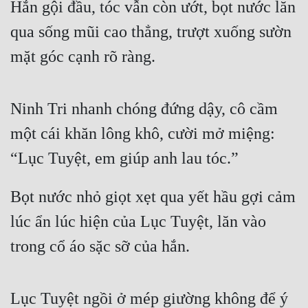
Hắn gội đầu, tóc vẫn còn ướt, bọt nước lăn 
qua sống mũi cao thẳng, trượt xuống sườn 
mặt góc cạnh rõ ràng.
Ninh Tri nhanh chóng đứng dậy, cô cầm 
một cái khăn lông khô, cười mở miệng: 
“Lục Tuyệt, em giúp anh lau tóc.”
Bọt nước nhỏ giọt xẹt qua yết hầu gợi cảm 
lúc ẩn lúc hiện của Lục Tuyệt, lăn vào 
trong cổ áo sặc sỡ của hắn.
Lục Tuyệt ngồi ở mép giường không để ý 