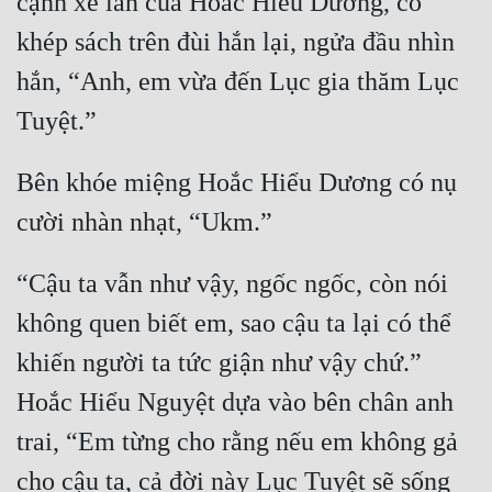
cạnh xe lăn của Hoắc Hiểu Dương, cô 
Hài Hước
khép sách trên đùi hắn lại, ngửa đầu nhìn 
Hệ Thống
hắn, “Anh, em vừa đến Lục gia thăm Lục 
Học Đường
Tuyệt.”
Khoa Huyễn
Bên khóe miệng Hoắc Hiểu Dương có nụ 
Khoa Huyễn Không Gian
cười nhàn nhạt, “Ukm.”
Kinh Dị
Kiếm Hiệp
“Cậu ta vẫn như vậy, ngốc ngốc, còn nói 
Kỳ Huyễn
không quen biết em, sao cậu ta lại có thể 
khiến người ta tức giận như vậy chứ.” 
Kỳ Ảo
Hoắc Hiểu Nguyệt dựa vào bên chân anh 
Linh Dị
trai, “Em từng cho rằng nếu em không gả 
Làm Giàu
cho cậu ta, cả đời này Lục Tuyệt sẽ sống 
Lịch Sử