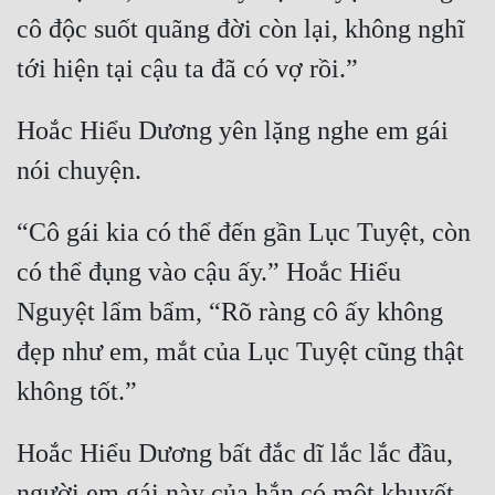
cô độc suốt quãng đời còn lại, không nghĩ 
Mưu Mô
tới hiện tại cậu ta đã có vợ rồi.” 
Mạt Thế
Hoắc Hiểu Dương yên lặng nghe em gái 
Mỹ Thực
nói chuyện.
Ngôn Tình
Ngược
“Cô gái kia có thể đến gần Lục Tuyệt, còn 
Nữ Cường
có thể đụng vào cậu ấy.” Hoắc Hiểu 
Nguyệt lẩm bẩm, “Rõ ràng cô ấy không 
Nữ Phụ
đẹp như em, mắt của Lục Tuyệt cũng thật 
Phong Thủy - Tâm Linh
không tốt.”
Phương Tây
Phản Phái
Hoắc Hiểu Dương bất đắc dĩ lắc lắc đầu, 
Quan Trường
người em gái này của hắn có một khuyết 