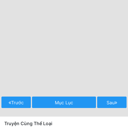
Trước
Mục Lục
Sau
Truyện Cùng Thể Loại