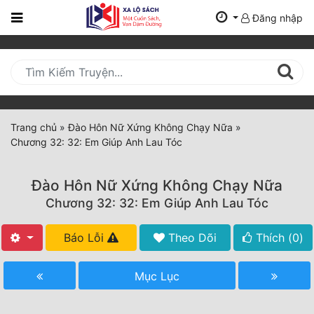
Đăng nhập
Trang
Chủ
Mới
Cập
Nhật
Trang chủ
»
Đào Hôn Nữ Xứng Không Chạy Nữa
»
(current)
Chương 32: 32: Em Giúp Anh Lau Tóc
BXH
Thể Loại
Đào Hôn Nữ Xứng Không Chạy Nữa
Chương 32: 32: Em Giúp Anh Lau Tóc
Tất Cả
Báo Lỗi
Theo Dõi
Thích (
0
)
Truyện Mới Ra
Mục Lục
Hoàn Thành