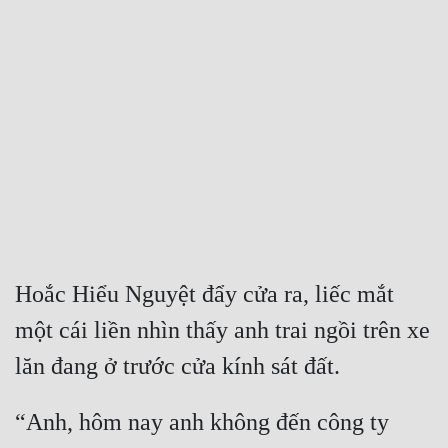
Free
Hậu Cung
Truyện Convert
Truyện Dịch
Truyện Nhập Môn
Truyện ngắn
Xa Lộ Dịch
Hoắc Hiểu Nguyệt đẩy cửa ra, liếc mắt 
một cái liền nhìn thấy anh trai ngồi trên xe 
Cung Đấu
lăn đang ở trước cửa kính sát đất.
Cạnh Kỹ
“Anh, hôm nay anh không đến công ty 
Cổ Tiên Hiệp