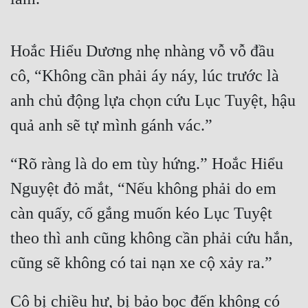
Đô Thị
Đông Phương
Hoắc Hiểu Dương nhẹ nhàng vỗ vỗ đầu 
Đông Phương Huyền Huyễn
cô, “Không cần phải áy náy, lúc trước là 
Đồng Nhân
anh chủ động lựa chọn cứu Lục Tuyệt, hậu 
quả anh sẽ tự mình gánh vác.”
Cẩu Đạo Trường Sinh
“Rõ ràng là do em tùy hứng.” Hoắc Hiểu 
Ngự Thú
Nguyệt đỏ mắt, “Nếu không phải do em 
Truyện Nam
càn quấy, cố gắng muốn kéo Lục Tuyệt 
Truyện Nữ
theo thì anh cũng không cần phải cứu hắn, 
Vô Địch Lưu
cũng sẽ không có tai nạn xe cộ xảy ra.” 
Xây Dựng Thế Lực
Cô bị chiều hư, bị bảo bọc đến không có 
Đam Mỹ