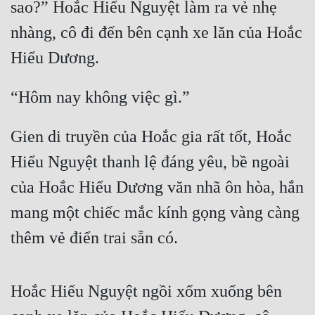
sao?” Hoắc Hiểu Nguyệt làm ra vẻ nhẹ 
Cổ Đại
nhàng, cô đi đến bên cạnh xe lăn của Hoắc 
Du Hí
Hiểu Dương.
Dã Sử
“Hôm nay không việc gì.”
Dị Giới
Dị Năng
Gien di truyền của Hoắc gia rất tốt, Hoắc 
Gia Đấu
Hiểu Nguyệt thanh lệ đáng yêu, bề ngoài 
Góc Nhìn Nam
của Hoắc Hiểu Dương văn nhã ôn hòa, hắn 
Góc Nhìn Nữ
mang một chiếc mắc kính gọng vàng càng 
thêm vẻ điển trai sẵn có.
Huyền Huyễn
Huyền Nghi
Hoắc Hiểu Nguyệt ngồi xổm xuống bên 
Huyền Ảo