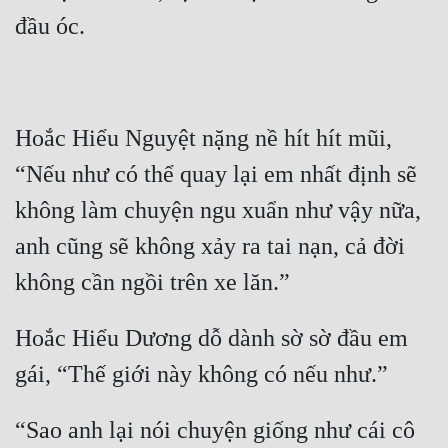
đầu óc.
Đẹp
Đẹp Hiệp
Tính Cách Nhân Vật :
Hoắc Hiểu Nguyệt nặng nề hít hít mũi, 
“Nếu như có thể quay lại em nhất định sẽ 
Cơ Trí
không làm chuyện ngu xuẩn như vậy nữa, 
Sát Phạt Quyết Đoán
anh cũng sẽ không xảy ra tai nạn, cả đời 
Vô Sỉ
không cần ngồi trên xe lăn.” 
Điềm Đạm
Hoắc Hiểu Dương dỗ dành sờ sờ đầu em 
gái, “Thế giới này không có nếu như.”
“Sao anh lại nói chuyện giống như cái cô 