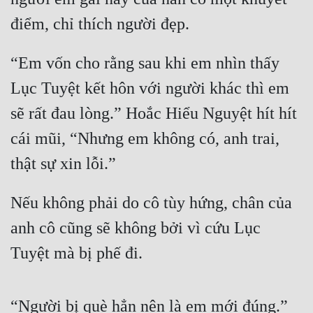
điểm, chỉ thích người đẹp.
Quân Sự
Sảng Văn
“Em vốn cho rằng sau khi em nhìn thấy 
Sắc
Lục Tuyệt kết hôn với người khác thì em 
Sủng
sẽ rất đau lòng.” Hoắc Hiểu Nguyệt hít hít 
Thanh Xuân
cái mũi, “Nhưng em không có, anh trai, 
thật sự xin lỗi.” 
Tiên Hiệp
Tiểu Thuyết
Nếu không phải do cô tùy hứng, chân của 
Trinh Thám
anh cô cũng sẽ không bởi vì cứu Lục 
Triều Đấu
Tuyệt mà bị phế đi.
Trùng Sinh
Trọng Sinh
“Người bị què hẳn nên là em mới đúng.” 