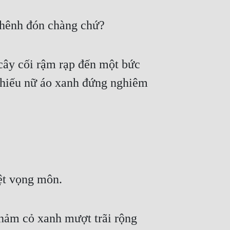
ghênh đón chàng chứ?
cây cối rậm rạp đến một bức 
thiếu nữ áo xanh đứng nghiêm 
ệt vọng môn.
hảm cỏ xanh mượt trãi rộng 