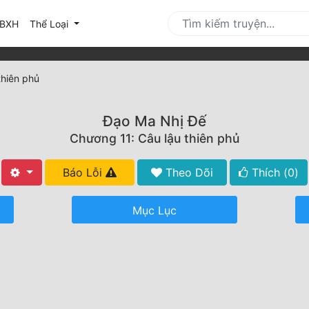
urrent)
BXH
Thể Loại
thiên phủ
Đạo Ma Nhị Đế
Chương 11: Câu lậu thiên phủ
Báo Lỗi
Theo Dõi
Thích (
0
)
Mục Lục