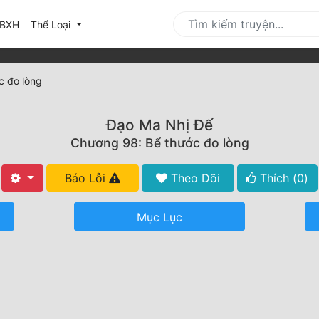
urrent)
BXH
Thể Loại
c đo lòng
Đạo Ma Nhị Đế
Chương 98: Bể thước đo lòng
Báo Lỗi
Theo Dõi
Thích (
0
)
Mục Lục