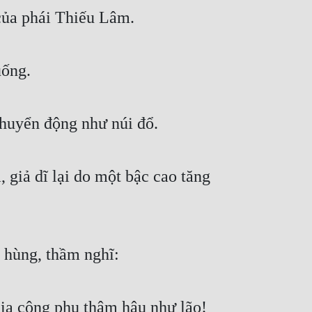
 của phái Thiếu Lâm. 
uống. 
chuyển động như núi đổ. 
iả dĩ lại do một bậc cao tăng 
 hùng, thầm nghĩ: 
gia công phu thâm hậu như lão! 