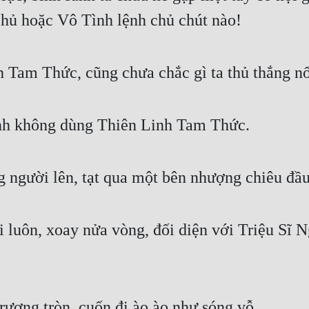
ủ hoặc Vô Tình lệnh chủ chút nào! 
 Tam Thức, cũng chưa chắc gì ta thủ thắng nổ
nh không dùng Thiên Linh Tam Thức. 
 người lên, tạt qua một bên nhượng chiêu đầu 
 luôn, xoay nửa vòng, đối diện với Triệu Sĩ Ng
ượng tròn, cuốn đi ào ào như sóng vỗ. 