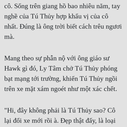
cô. Sống trên giang hồ bao nhiêu năm, tay 
Quân Sự
nghề của Tú Thủy hợp khẩu vị của cô 
Sảng Văn
nhất. Đúng là ông trời biết cách trêu ngươi 
Sắc
mà.
Sủng
Thanh Xuân
Mang theo sự phẫn nộ với ông giáo sư 
Tiên Hiệp
Hawk gì đó, Ly Tâm chở Tú Thủy phóng 
Tiểu Thuyết
bạt mạng tới trường, khiến Tú Thủy ngồi 
trên xe mặt xám ngoét như một xác chết.
Trinh Thám
Triều Đấu
"Hi, đây không phải là Tú Thủy sao? Cô 
Trùng Sinh
lại đổi xe mới rồi à. Đẹp thật đấy, là loại 
Trọng Sinh