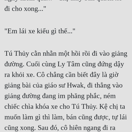
đi cho xong..."
Đẹp
Đẹp Hiệp
"Em lái xe kiểu gì thế..."
Tính Cách Nhân Vật :
Cơ Trí
Tú Thủy cằn nhằn một hồi rồi đi vào giảng 
đường. Cuối cùng Ly Tâm cũng đứng dậy 
Sát Phạt Quyết Đoán
ra khỏi xe. Cô chẳng cần biết đây là giờ 
Vô Sỉ
giảng bài của giáo sư Hwak, đi thẳng vào 
Điềm Đạm
giảng đường đang im phăng phắc, ném 
chiếc chìa khóa xe cho Tú Thủy. Kệ chị ta 
muốn làm gì thì làm, bán cũng được, tự lái 
cũng xong. Sau đó, cô hiên ngang đi ra 