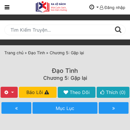
Đăng nhập
Trang
Chủ
Mới
Cập
Nhật
Trang chủ
»
Đạo Tình
»
Chương 5: Gặp lại
(current)
BXH
Đạo Tình
Thể Loại
Chương 5: Gặp lại
Báo Lỗi
Theo Dõi
Thích (
0
)
Tất Cả
Truyện Mới Ra
Mục Lục
Hoàn Thành