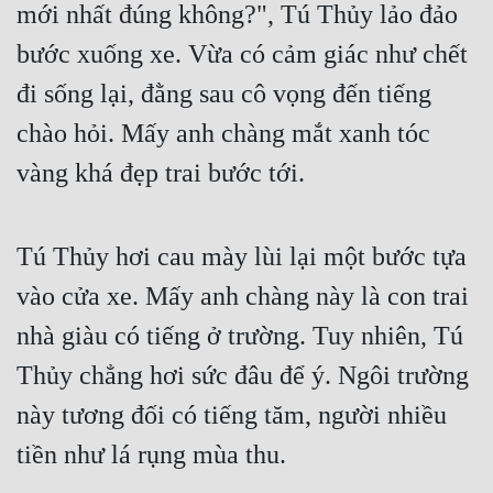
mới nhất đúng không?", Tú Thủy lảo đảo 
Tu Chân
bước xuống xe. Vừa có cảm giác như chết 
Tu Tiên
đi sống lại, đằng sau cô vọng đến tiếng 
Tội Phạm
chào hỏi. Mấy anh chàng mắt xanh tóc 
Vô Địch
vàng khá đẹp trai bước tới.
Võ Hiệp
Võng Du
Tú Thủy hơi cau mày lùi lại một bước tựa 
Xuyên Không
vào cửa xe. Mấy anh chàng này là con trai 
nhà giàu có tiếng ở trường. Tuy nhiên, Tú 
Xuyên Nhanh
Thủy chẳng hơi sức đâu để ý. Ngôi trường 
Xuyên Sách
này tương đối có tiếng tăm, người nhiều 
Xuyên Thư
tiền như lá rụng mùa thu.
Điền Văn