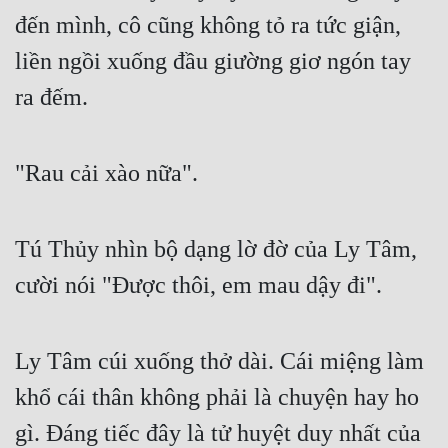
đến mình, cô cũng không tỏ ra tức giận, 
Mưu Mô
liền ngồi xuống đầu giường giơ ngón tay 
Mạt Thế
ra đếm.
Mỹ Thực
Ngôn Tình
"Rau cải xào nữa".
Ngược
Nữ Cường
Tú Thủy nhìn bộ dạng lờ đờ của Ly Tâm, 
Nữ Phụ
cười nói "Được thôi, em mau dậy đi".
Phong Thủy - Tâm Linh
Ly Tâm cúi xuống thở dài. Cái miệng làm 
Phương Tây
khổ cái thân không phải là chuyện hay ho 
Phản Phái
gì. Đáng tiếc đây là tử huyệt duy nhất của 
Quan Trường