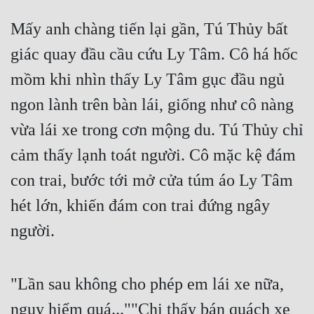
Đô Thị
Mấy anh chàng tiến lại gần, Tú Thủy bất 
Đông Phương
giác quay đầu cầu cứu Ly Tâm. Cô há hốc 
Đông Phương Huyền Huyễn
mồm khi nhìn thấy Ly Tâm gục đầu ngủ 
Đồng Nhân
ngon lành trên bàn lái, giống như cô nàng 
vừa lái xe trong cơn mộng du. Tú Thủy chỉ 
Cẩu Đạo Trường Sinh
cảm thấy lạnh toát người. Cô mặc kệ đám 
Ngự Thú
con trai, bước tới mở cửa túm áo Ly Tâm 
Truyện Nam
hét lớn, khiến đám con trai đứng ngây 
người.
Truyện Nữ
Vô Địch Lưu
"Lần sau không cho phép em lái xe nữa, 
Xây Dựng Thế Lực
nguy hiểm quá...""Chị thấy bán quách xe 
Đam Mỹ