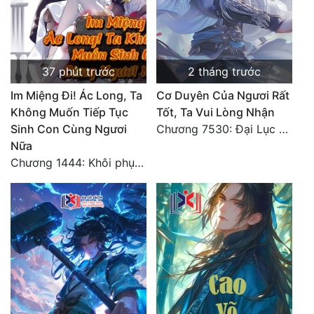
37 phút trước
2 tháng trước
Im Miệng Đi! Ác Long, Ta
Cơ Duyên Của Ngươi Rất
Không Muốn Tiếp Tục
Tốt, Ta Vui Lòng Nhận
Sinh Con Cùng Ngươi
Chương 7530: Đại Lục Khởi Nguyên – Kiến Thành 71
Nữa
Chương 1444: Khôi phục quỹ đạo