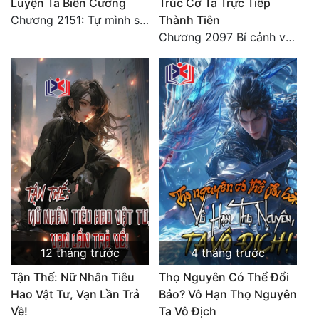
Luyện Ta Biến Cường
Trúc Cơ Ta Trực Tiếp
Chương 2151: Tự mình sụp đổ, nhận biết hủy diệt
Thành Tiên
Chương 2097 Bí cảnh và rời xa quê nhà
12 tháng trước
4 tháng trước
Tận Thế: Nữ Nhân Tiêu
Thọ Nguyên Có Thể Đổi
Hao Vật Tư, Vạn Lần Trả
Bảo? Vô Hạn Thọ Nguyên
Về!
Ta Vô Địch