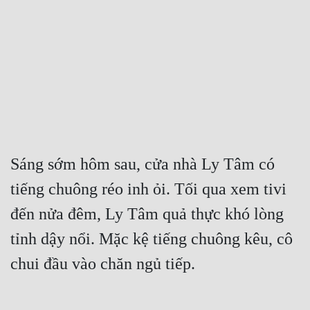
Free
Hậu Cung
Truyện Convert
Truyện Dịch
Truyện Nhập Môn
Truyện ngắn
Sáng sớm hôm sau, cửa nhà Ly Tâm có 
tiếng chuông réo inh ỏi. Tối qua xem tivi 
Xa Lộ Dịch
đến nửa đêm, Ly Tâm quả thực khó lòng 
tỉnh dậy nổi. Mặc kệ tiếng chuông kêu, cô 
Cung Đấu
chui đầu vào chăn ngủ tiếp.
Cạnh Kỹ
Cổ Tiên Hiệp