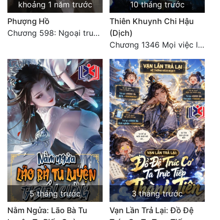
khoảng 1 năm trước
10 tháng trước
Phượng Hồ
Thiên Khuynh Chi Hậu
Chương 598: Ngoại truyện: Tiểu Tiểu Ký
(Dịch)
Chương 1346 Mọi việc lấy tất - Đại Kết Cục (2)
5 tháng trước
3 tháng trước
Nằm Ngửa: Lão Bà Tu
Vạn Lần Trả Lại: Đồ Đệ