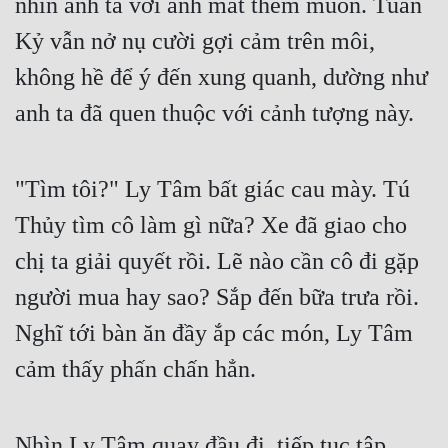
nhìn anh ta với ánh mắt thèm muốn. Tuấn 
Kỷ vẫn nở nụ cười gợi cảm trên môi, 
không hề để ý đến xung quanh, dường như 
anh ta đã quen thuộc với cảnh tượng này.
"Tìm tôi?" Ly Tâm bất giác cau mày. Tú 
Thủy tìm cô làm gì nữa? Xe đã giao cho 
chị ta giải quyết rồi. Lẽ nào cần cô đi gặp 
người mua hay sao? Sắp đến bữa trưa rồi. 
Nghĩ tới bàn ăn đầy ắp các món, Ly Tâm 
cảm thấy phấn chấn hẳn.
Nhìn Ly Tâm quay đầu đi, tiếp tục tập 