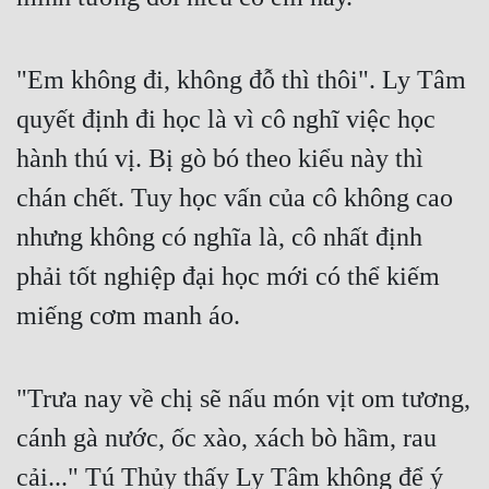
Hài Hước
Hệ Thống
"Em không đi, không đỗ thì thôi". Ly Tâm 
Học Đường
quyết định đi học là vì cô nghĩ việc học 
Khoa Huyễn
hành thú vị. Bị gò bó theo kiểu này thì 
Khoa Huyễn Không Gian
chán chết. Tuy học vấn của cô không cao 
Kinh Dị
nhưng không có nghĩa là, cô nhất định 
Kiếm Hiệp
phải tốt nghiệp đại học mới có thể kiếm 
miếng cơm manh áo.
Kỳ Huyễn
Kỳ Ảo
"Trưa nay về chị sẽ nấu món vịt om tương, 
Linh Dị
cánh gà nước, ốc xào, xách bò hầm, rau 
Làm Giàu
cải..." Tú Thủy thấy Ly Tâm không để ý 
Lịch Sử