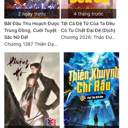
2 ngày trước
4 tháng trước
Bắt Đầu Thu Hoạch Được
Tất Cả Đệ Tử Của Ta Đều
Trùng Đồng, Cưới Tuyệt
Có Tư Chất Đại Đế (Dịch)
Sắc Nữ Đế!
Chương 2026: Thảo Đường chi mê, xanh thẳm tinh cầu
Chương 1387 Thiên Đạo đắc ý