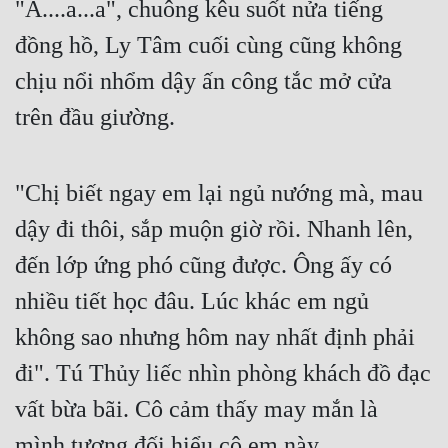
"A....a...a", chuông kêu suốt nửa tiếng 
Cổ Đại
đồng hồ, Ly Tâm cuối cùng cũng không 
Du Hí
chịu nổi nhổm dậy ấn công tắc mở cửa 
Dã Sử
trên đầu giường.
Dị Giới
Dị Năng
"Chị biết ngay em lại ngủ nướng mà, mau 
Gia Đấu
dậy đi thôi, sắp muộn giờ rồi. Nhanh lên, 
Góc Nhìn Nam
đến lớp ứng phó cũng được. Ông ấy có 
Góc Nhìn Nữ
nhiều tiết học đâu. Lúc khác em ngủ 
không sao nhưng hôm nay nhất định phải 
Huyền Huyễn
đi". Tú Thủy liếc nhìn phòng khách đồ đạc 
Huyền Nghi
vất bừa bãi. Cô cảm thấy may mắn là 
Huyền Ảo
mình tương đối hiểu cô em này.