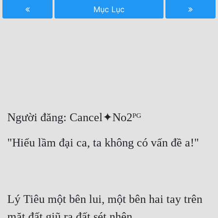
Mục Lục
Free
Hậu Cung
Truyện Convert
Truyện Dịch
Truyện Nhập Môn
Truyện ngắn
Người đăng: Cancel✦No2ᴾᴳ
Xa Lộ Dịch
"Hiểu lầm đại ca, ta không có vấn đề a!"
Cung Đấu
Cạnh Kỹ
Lý Tiêu một bên lui, một bên hai tay trên 
Cổ Tiên Hiệp
mặt đất giũ ra đất sét nhện.