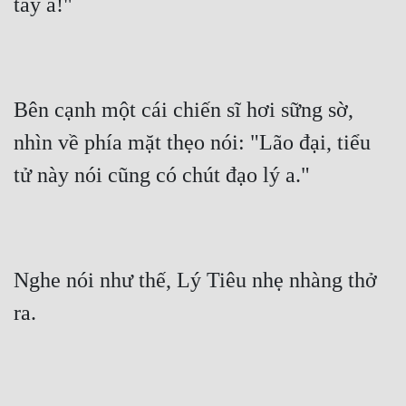
tay a!"
Tu Chân
Tu Tiên
Tội Phạm
Bên cạnh một cái chiến sĩ hơi sững sờ, 
Vô Địch
nhìn về phía mặt thẹo nói: "Lão đại, tiểu 
Võ Hiệp
tử này nói cũng có chút đạo lý a."
Võng Du
Xuyên Không
Xuyên Nhanh
Nghe nói như thế, Lý Tiêu nhẹ nhàng thở 
ra.
Xuyên Sách
Xuyên Thư
Điền Văn