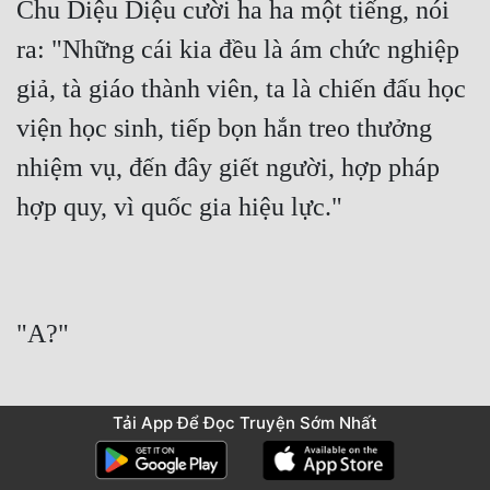
Chu Diệu Diệu cười ha ha một tiếng, nói 
ra: "Những cái kia đều là ám chức nghiệp 
giả, tà giáo thành viên, ta là chiến đấu học 
viện học sinh, tiếp bọn hắn treo thưởng 
nhiệm vụ, đến đây giết người, hợp pháp 
hợp quy, vì quốc gia hiệu lực."
"A?"
Tải App Để Đọc Truyện Sớm Nhất
Lý Tiêu ngồi ở bên cạnh đống lửa, hỏi: 