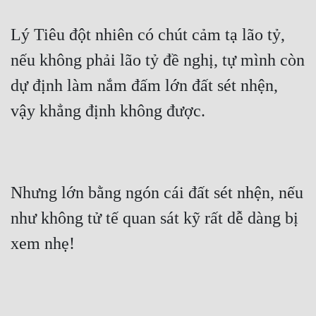
Mưu Mô
Lý Tiêu đột nhiên có chút cảm tạ lão tỷ, 
Mạt Thế
nếu không phải lão tỷ đề nghị, tự mình còn 
dự định làm nắm đấm lớn đất sét nhện, 
Mỹ Thực
vậy khẳng định không được.
Ngôn Tình
Ngược
Nữ Cường
Nhưng lớn bằng ngón cái đất sét nhện, nếu 
Nữ Phụ
như không tử tế quan sát kỹ rất dễ dàng bị 
Phong Thủy - Tâm Linh
xem nhẹ!
Phương Tây
Phản Phái
Quan Trường