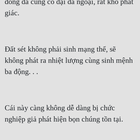
đống đá cùng cỏ dại dã ngoại, rất khó phát 
Hài Hước
giác.
Hệ Thống
Học Đường
Khoa Huyễn
Đất sét không phải sinh mạng thể, sẽ 
Khoa Huyễn Không Gian
không phát ra nhiệt lượng cùng sinh mệnh 
Kinh Dị
ba động. . .
Kiếm Hiệp
Kỳ Huyễn
Kỳ Ảo
Cái này càng không dễ dàng bị chức 
Linh Dị
nghiệp giả phát hiện bọn chúng tồn tại.
Làm Giàu
Lịch Sử