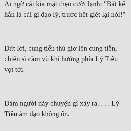
Ai ngờ cái kia mặt thẹo cười lạnh: "Bất kể 
Đô Thị
hắn là cái gì đạo lý, trước hết giết lại nói!"
Đông Phương
Đông Phương Huyền Huyễn
Đồng Nhân
Dứt lời, cung tiễn thủ giơ lên cung tiễn, 
chiến sĩ cầm vũ khí hướng phía Lý Tiêu 
Cẩu Đạo Trường Sinh
vọt tới.
Ngự Thú
Truyện Nam
Truyện Nữ
Đám người này chuyện gì xảy ra. . . . Lý 
Vô Địch Lưu
Tiêu ám đạo không ổn.
Xây Dựng Thế Lực
Đam Mỹ