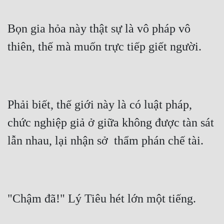
Đẹp
Bọn gia hỏa này thật sự là vô pháp vô 
Đẹp Hiệp
thiên, thế mà muốn trực tiếp giết người.
Tính Cách Nhân Vật :
Cơ Trí
Phải biết, thế giới này là có luật pháp, 
Sát Phạt Quyết Đoán
chức nghiệp giả ở giữa không được tàn sát 
Vô Sỉ
lẫn nhau, lại nhận sở  thẩm phán chế tài.
Điềm Đạm
"Chậm đã!" Lý Tiêu hét lớn một tiếng.