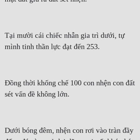
Cổ Đại
Du Hí
Dã Sử
Tại mười cái chiếc nhẫn gia trì dưới, tự 
Dị Giới
mình tinh thần lực đạt đến 253.
Dị Năng
Gia Đấu
Góc Nhìn Nam
Đồng thời khống chế 100 con nhện con đất 
Góc Nhìn Nữ
sét vấn đề không lớn.
Huyền Huyễn
Huyền Nghi
Dưới bóng đêm, nhện con rơi vào tràn đầy 
Huyền Ảo