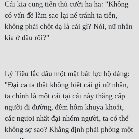
Cái kia cung tiễn thủ cười ha ha: "Không 
Quân Sự
có vấn đề làm sao lại né tránh ta tiễn, 
Sảng Văn
không phải chột dạ là cái gì? Nói, nữ nhân 
Sắc
kia ở đâu rồi?"
Sủng
Thanh Xuân
Tiên Hiệp
Lý Tiêu lắc đầu một mặt bất lực bộ dáng: 
"Đại ca ta thật không biết cái gì nữ nhân, 
Tiểu Thuyết
ta chính là một cái tại cái này thăng cấp 
Trinh Thám
người đi đường, đêm hôm khuya khoắt, 
Triều Đấu
các ngươi nhất đại nhóm người, ta có thể 
Trùng Sinh
không sợ sao? Khẳng định phải phòng một 
Trọng Sinh