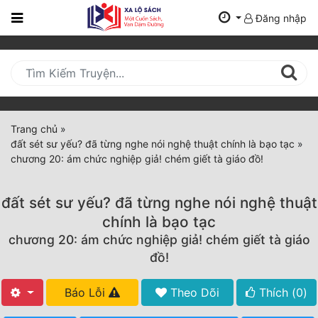
Đăng nhập
Trang
Chủ
Mới
Cập
Nhật
Trang chủ
»
(current)
đất sét sư yếu? đã từng nghe nói nghệ thuật chính là bạo tạc
»
BXH
chương 20: ám chức nghiệp giả! chém giết tà giáo đồ!
Thể Loại
đất sét sư yếu? đã từng nghe nói nghệ thuật
chính là bạo tạc
Tất Cả
chương 20: ám chức nghiệp giả! chém giết tà giáo
đồ!
Truyện Mới Ra
Hoàn Thành
Báo Lỗi
Theo Dõi
Thích (
0
)