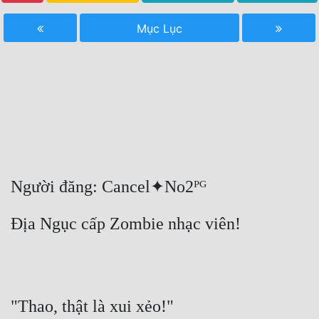
Free
Mục Lục
Hậu Cung
Truyện Convert
Truyện Dịch
Truyện Nhập Môn
Truyện ngắn
Người đăng: Cancel✦No2ᴾᴳ
Xa Lộ Dịch
Địa Ngục cấp Zombie nhạc viên!
Cung Đấu
Cạnh Kỹ
Cổ Tiên Hiệp
"Thao, thật là xui xẻo!"