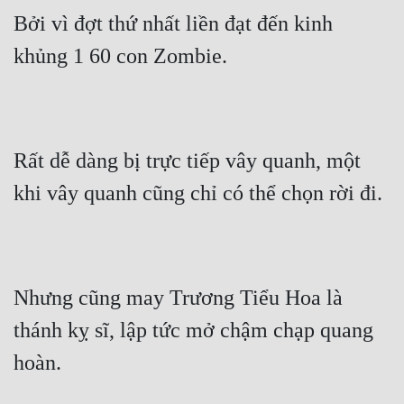
Hài Hước
Bởi vì đợt thứ nhất liền đạt đến kinh 
Hệ Thống
khủng 1 60 con Zombie.
Học Đường
Khoa Huyễn
Khoa Huyễn Không Gian
Rất dễ dàng bị trực tiếp vây quanh, một 
Kinh Dị
khi vây quanh cũng chỉ có thể chọn rời đi.
Kiếm Hiệp
Kỳ Huyễn
Nhưng cũng may Trương Tiểu Hoa là 
Kỳ Ảo
thánh kỵ sĩ, lập tức mở chậm chạp quang 
Linh Dị
hoàn.
Làm Giàu
Lịch Sử