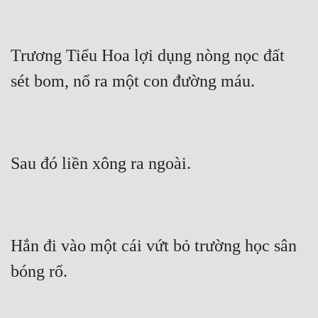
Quân Sự
Sảng Văn
Trương Tiểu Hoa lợi dụng nòng nọc đất 
sét bom, nổ ra một con đường máu.
Sắc
Sủng
Thanh Xuân
Sau đó liền xông ra ngoài.
Tiên Hiệp
Tiểu Thuyết
Trinh Thám
Hắn đi vào một cái vứt bỏ trường học sân 
Triều Đấu
bóng rổ.
Trùng Sinh
Trọng Sinh