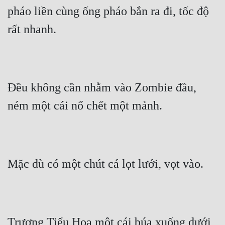
pháo liền cùng ống pháo bắn ra đi, tốc độ 
Đẹp
rất nhanh.
Đẹp Hiệp
Tính Cách Nhân Vật :
Đều không cần nhằm vào Zombie đầu, 
Cơ Trí
ném một cái nổ chết một mảnh.
Sát Phạt Quyết Đoán
Vô Sỉ
Điềm Đạm
Mặc dù có một chút cá lọt lưới, vọt vào.
Trương Tiểu Hoa một cái búa xuống dưới, 