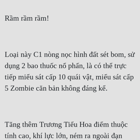
Đô Thị
Rầm rầm rầm!
Đông Phương
Đông Phương Huyền Huyễn
Đồng Nhân
Loại này C1 nòng nọc hình đất sét bom, sử 
dụng 2 bao thuốc nổ phấn, là có thể trực 
Cẩu Đạo Trường Sinh
tiếp miểu sát cấp 10 quái vật, miểu sát cấp 
Ngự Thú
5 Zombie căn bản không đáng kể.
Truyện Nam
Truyện Nữ
Vô Địch Lưu
Tăng thêm Trương Tiểu Hoa điểm thuộc 
Xây Dựng Thế Lực
tính cao, khí lực lớn, ném ra ngoài đạn 
Đam Mỹ