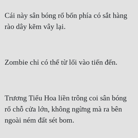
Tu Chân
Cái này sân bóng rổ bốn phía có sắt hàng 
Tu Tiên
rào dây kẽm vây lại.
Tội Phạm
Vô Địch
Võ Hiệp
Zombie chỉ có thể từ lối vào tiến đến.
Võng Du
Xuyên Không
Xuyên Nhanh
Trương Tiểu Hoa liền trông coi sân bóng 
Xuyên Sách
rổ chỗ cửa lớn, không ngừng mà ra bên 
Xuyên Thư
ngoài ném đất sét bom.
Điền Văn