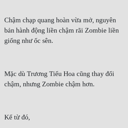
Mưu Mô
Chậm chạp quang hoàn vừa mở, nguyên 
Mạt Thế
bản hành động liền chậm rãi Zombie liền 
Mỹ Thực
giống như ốc sên.
Ngôn Tình
Ngược
Nữ Cường
Mặc dù Trương Tiểu Hoa cũng thay đổi 
Nữ Phụ
chậm, nhưng Zombie chậm hơn.
Phong Thủy - Tâm Linh
Phương Tây
Phản Phái
Kể từ đó,
Quan Trường