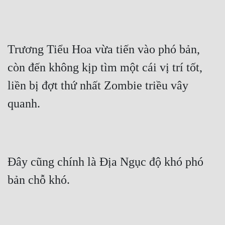
Cổ Đại
Du Hí
Trương Tiểu Hoa vừa tiến vào phó bản, 
Dã Sử
còn đến không kịp tìm một cái vị trí tốt, 
Dị Giới
liền bị đợt thứ nhất Zombie triều vây 
Dị Năng
quanh.
Gia Đấu
Góc Nhìn Nam
Góc Nhìn Nữ
Đây cũng chính là Địa Ngục độ khó phó 
Huyền Huyễn
bản chỗ khó.
Huyền Nghi
Huyền Ảo