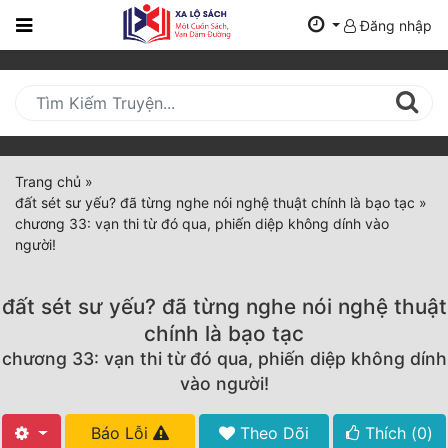
Đăng nhập
Trang
Chủ
Mới
Cập
Nhật
Trang chủ
»
(current)
đất sét sư yếu? đã từng nghe nói nghệ thuật chính là bạo tạc
»
BXH
chương 33: vạn thi từ đó qua, phiến diệp không dính vào
người!
Thể Loại
đất sét sư yếu? đã từng nghe nói nghệ thuật
Tất Cả
chính là bạo tạc
chương 33: vạn thi từ đó qua, phiến diệp không dính
Truyện Mới Ra
vào người!
Hoàn Thành
Báo Lỗi
Theo Dõi
Thích (
0
)