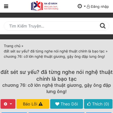
Đăng nhập
Trang
Chủ
Mới
Cập
Nhật
Trang chủ
»
(current)
đất sét sư yếu? đã từng nghe nói nghệ thuật chính là bạo tạc
»
BXH
chương 76: cỡ lớn nghệ thuật giương, gậy ông đập lưng ông!
Thể Loại
đất sét sư yếu? đã từng nghe nói nghệ thuật
chính là bạo tạc
Tất Cả
chương 76: cỡ lớn nghệ thuật giương, gậy ông đập
lưng ông!
Truyện Mới Ra
Hoàn Thành
Báo Lỗi
Theo Dõi
Thích (
0
)