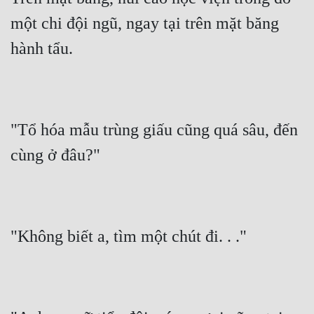
Cổ Đại
một chi đội ngũ, ngay tại trên mặt băng 
Du Hí
hành tẩu.
Dã Sử
Dị Giới
Dị Năng
"Tổ hóa mẫu trùng giấu cũng quá sâu, đến 
Gia Đấu
cùng ở đâu?"
Góc Nhìn Nam
Góc Nhìn Nữ
"Không biết a, tìm một chút đi. . ."
Huyền Huyễn
Huyền Nghi
Huyền Ảo