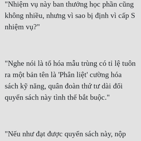
"Nhiệm vụ này ban thưởng học phần cũng 
Mưu Mô
không nhiều, nhưng vì sao bị định vì cấp S 
Mạt Thế
nhiệm vụ?"
Mỹ Thực
Ngôn Tình
"Nghe nói là tổ hóa mẫu trùng có tỉ lệ tuôn 
Ngược
ra một bản tên là 'Phân liệt' cường hóa 
Nữ Cường
sách kỹ năng, quân đoàn thứ tư dài đối 
Nữ Phụ
quyển sách này tình thế bắt buộc."
Phong Thủy - Tâm Linh
Phương Tây
Phản Phái
"Nếu như đạt được quyển sách này, nộp 
Quan Trường