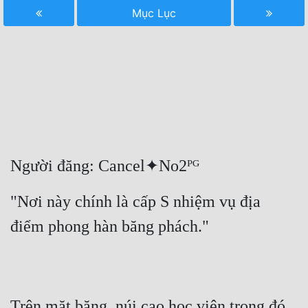
Mục Lục
Free
Hậu Cung
Truyện Convert
Truyện Dịch
Truyện Nhập Môn
Truyện ngắn
Người đăng: Cancel✦No2ᴾᴳ
Xa Lộ Dịch
"Nơi này chính là cấp S nhiệm vụ địa 
điểm phong hàn băng phách."
Cung Đấu
Cạnh Kỹ
Cổ Tiên Hiệp
Trên mặt băng, núi cao học viện trong đó 