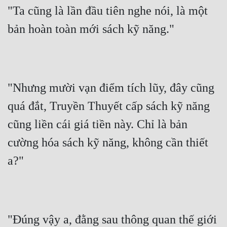
"Ta cũng là lần đầu tiên nghe nói, là một 
Tu Chân
bản hoàn toàn mới sách kỹ năng."
Tu Tiên
Tội Phạm
Vô Địch
"Nhưng mười vạn điểm tích lũy, đây cũng 
Võ Hiệp
quá đắt, Truyền Thuyết cấp sách kỹ năng 
Võng Du
cũng liền cái giá tiền này. Chỉ là bản 
Xuyên Không
cường hóa sách kỹ năng, không cần thiết 
Xuyên Nhanh
a?"
Xuyên Sách
Xuyên Thư
Điền Văn
"Đúng vậy a, đằng sau thông quan thế giới 