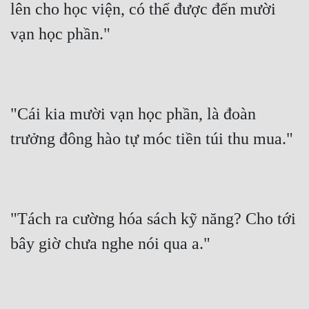
lên cho học viện, có thể được đến mười 
Quân Sự
vạn học phần."
Sảng Văn
Sắc
Sủng
"Cái kia mười vạn học phần, là đoàn 
Thanh Xuân
trưởng đông hào tự móc tiền túi thu mua."
Tiên Hiệp
Tiểu Thuyết
Trinh Thám
"Tách ra cường hóa sách kỹ năng? Cho tới 
bây giờ chưa nghe nói qua a."
Triều Đấu
Trùng Sinh
Trọng Sinh