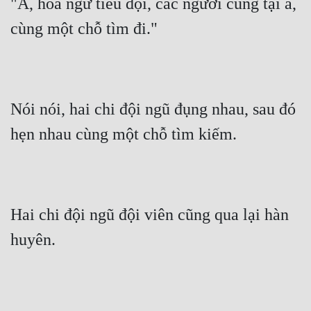
"A, hoa ngữ tiểu đội, các ngươi cũng tại a, 
Hài Hước
cùng một chỗ tìm đi."
Hệ Thống
Học Đường
Khoa Huyễn
Nói nói, hai chi đội ngũ đụng nhau, sau đó 
Khoa Huyễn Không Gian
hẹn nhau cùng một chỗ tìm kiếm.
Kinh Dị
Kiếm Hiệp
Kỳ Huyễn
Hai chi đội ngũ đội viên cũng qua lại hàn 
Kỳ Ảo
huyên.
Linh Dị
Làm Giàu
Lịch Sử