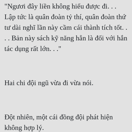
"Ngươi đây liền không hiểu được đi. . . 
Đẹp
Lập tức là quân đoàn tỷ thí, quân đoàn thứ 
Đẹp Hiệp
tư dài nghĩ lần này cầm cái thành tích tốt. . 
. . Bản này sách kỹ năng hẳn là đối với hắn 
Tính Cách Nhân Vật :
tác dụng rất lớn. . ."
Cơ Trí
Sát Phạt Quyết Đoán
Vô Sỉ
Hai chi đội ngũ vừa đi vừa nói.
Điềm Đạm
Đột nhiên, một cái đồng đội phát hiện 
không hợp lý.