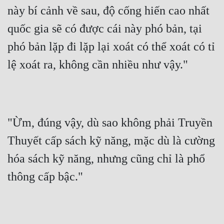
Đô Thị
này bí cảnh về sau, độ cống hiến cao nhất 
quốc gia sẽ có được cái này phó bản, tại 
Đông Phương
phó bản lặp đi lặp lại xoát có thể xoát có tỉ 
Đông Phương Huyền Huyễn
lệ xoát ra, không cần nhiều như vậy."
Đồng Nhân
Cẩu Đạo Trường Sinh
"Ừm, đúng vậy, dù sao không phải Truyền 
Ngự Thú
Thuyết cấp sách kỹ năng, mặc dù là cường 
Truyện Nam
hóa sách kỹ năng, nhưng cũng chỉ là phổ 
Truyện Nữ
thông cấp bậc."
Vô Địch Lưu
Xây Dựng Thế Lực
Đam Mỹ