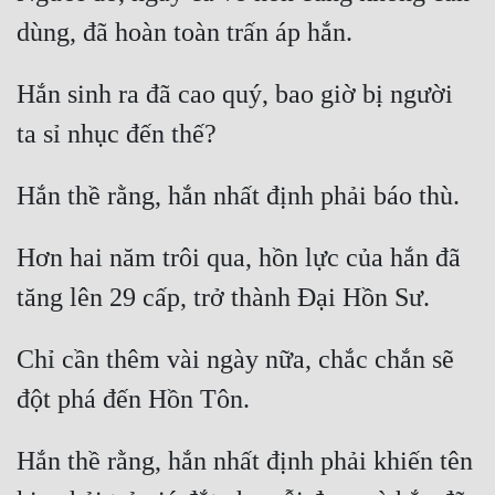
Hài Hước
Hệ Thống
Hắn sinh ra đã cao quý, bao giờ bị người 
Học Đường
Khoa Huyễn
Khoa Huyễn Không Gian
Kinh Dị
Hơn hai năm trôi qua, hồn lực của hắn đã 
Kiếm Hiệp
Kỳ Huyễn
Chỉ cần thêm vài ngày nữa, chắc chắn sẽ 
Kỳ Ảo
Linh Dị
Làm Giàu
Hắn thề rằng, hắn nhất định phải khiến tên 
Lịch Sử