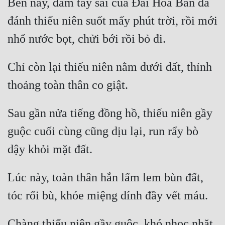
Bên này, đám tay sai của Đái Hoa Bân đã 
đánh thiếu niên suốt mấy phút trời, rồi mới 
Chỉ còn lại thiếu niên nằm dưới đất, thỉnh 
Sau gần nửa tiếng đồng hồ, thiếu niên gầy 
guộc cuối cùng cũng dịu lại, run rẩy bò 
Lúc này, toàn thân hắn lấm lem bùn đất, 
Chàng thiếu niên gầy guộc, khó nhọc nhặt 