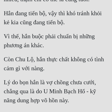
Đô Thị
Hắn đang tiến bộ, vậy thì khó tránh khỏi 
Đông Phương
Đông Phương Huyền Huyễn
Đồng Nhân
Vì thế, hắn buộc phải chuẩn bị những 
Cẩu Đạo Trường Sinh
Còn Chu Lộ, hắn thực chất không có tình 
Ngự Thú
Truyện Nam
Lý do bọn hắn là vợ chồng chưa cưới, 
Truyện Nữ
chẳng qua là do U Minh Bạch Hổ - kỹ 
Vô Địch Lưu
Xây Dựng Thế Lực
Đam Mỹ