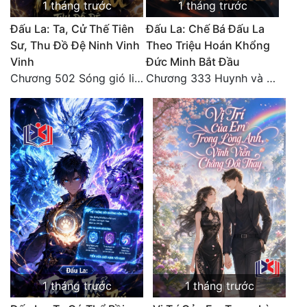
1 tháng trước
1 tháng trước
Đấu La: Ta, Cử Thế Tiên
Đấu La: Chế Bá Đấu La
Sư, Thu Đồ Đệ Ninh Vinh
Theo Triệu Hoán Khổng
Vinh
Đức Minh Bắt Đầu
Chương 502 Sóng gió liên hồi, nguy cơ sinh nở của Ninh Vinh Vinh [HẾT]
Chương 333 Huynh và đệ, thần và quân
1 tháng trước
1 tháng trước