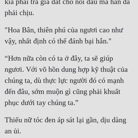
kia phải trả giá đắt cho nỗi đau mà hắn đã 
Mưu Mô
Mạt Thế
"Hoa Bân, thiên phú của ngươi cao như 
Mỹ Thực
Ngôn Tình
“Hơn nữa còn có ta ở đây, ta sẽ giúp 
Ngược
ngươi. Với võ hồn dung hợp kỹ thuật của 
Nữ Cường
chúng ta, dù thực lực người đó có mạnh 
Nữ Phụ
đến đâu, sớm muộn gì cũng phải khuất 
Phong Thủy - Tâm Linh
Phương Tây
Thiếu nữ tóc đen áp sát lại gần, dịu dàng 
Phản Phái
Quan Trường