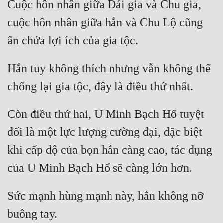
Cuộc hôn nhân giữa Đái gia và Chu gia, 
Đẹp
cuộc hôn nhân giữa hắn và Chu Lộ cũng 
Đẹp Hiệp
Hắn tuy không thích nhưng vẫn không thể 
Tính Cách Nhân Vật :
Cơ Trí
Sát Phạt Quyết Đoán
Còn điều thứ hai, U Minh Bạch Hổ tuyệt 
Vô Sỉ
đối là một lực lượng cường đại, đặc biệt 
Điềm Đạm
khi cấp độ của bọn hắn càng cao, tác dụng 
Sức mạnh hùng mạnh này, hắn không nỡ 