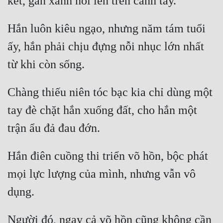
Cổ Đại
Hắn luôn kiêu ngạo, nhưng năm tám tuổi 
Du Hí
ấy, hắn phải chịu đựng nỗi nhục lớn nhất 
Dã Sử
Dị Giới
Dị Năng
Chàng thiếu niên tóc bạc kia chỉ dùng một 
Gia Đấu
tay đè chặt hắn xuống đất, cho hắn một 
Góc Nhìn Nam
Góc Nhìn Nữ
Hắn điên cuồng thi triển võ hồn, bộc phát 
Huyền Huyễn
mọi lực lượng của mình, nhưng vẫn vô 
Huyền Nghi
Huyền Ảo
Người đó, ngay cả võ hồn cũng không cần 