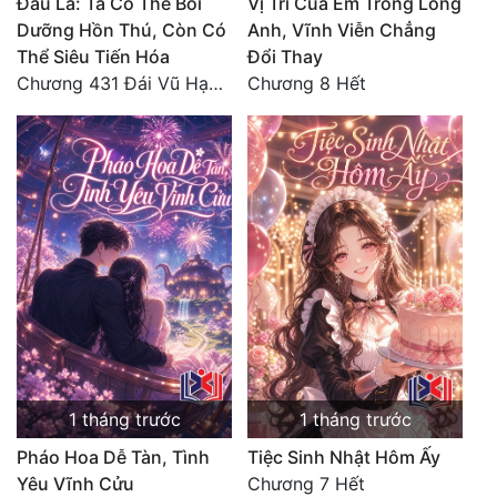
Đấu La: Ta Có Thể Bồi
Vị Trí Của Em Trong Lòng
Dưỡng Hồn Thú, Còn Có
Anh, Vĩnh Viễn Chẳng
Thể Siêu Tiến Hóa
Đổi Thay
Chương 431 Đái Vũ Hạo: Lão tử phản rồi! (Toàn thư hoàn)
Chương 8 Hết
1 tháng trước
1 tháng trước
Pháo Hoa Dễ Tàn, Tình
Tiệc Sinh Nhật Hôm Ấy
Yêu Vĩnh Cửu
Chương 7 Hết