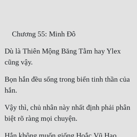
Free
Hậu Cung
Truyện Convert
Truyện Dịch
Dù là Thiên Mộng Băng Tằm hay Ylex 
Truyện Nhập Môn
Truyện ngắn
Bọn hắn đều sống trong biển tinh thần của 
Xa Lộ Dịch
Cung Đấu
Vậy thì, chủ nhân này nhất định phải phân 
Cạnh Kỹ
Cổ Tiên Hiệp
Hắn không muốn giống Hoắc Vũ Hạo, 