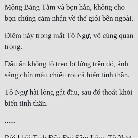
Hài Hước
Mộng Băng Tằm và bọn hắn, không cho 
Hệ Thống
Học Đường
Điểm này trong mắt Tô Ngự, vô cùng quan 
Khoa Huyễn
Khoa Huyễn Không Gian
Dấu ấn khổng lồ treo lơ lửng trên đó, ánh 
Kinh Dị
Kiếm Hiệp
Kỳ Huyễn
Tô Ngự hài lòng gật đầu, sau đó thoát khỏi 
Kỳ Ảo
Linh Dị
Làm Giàu
Rời khỏi Tinh Đẩu Đại Sâm Lâm, Tô Ngự 
Lịch Sử