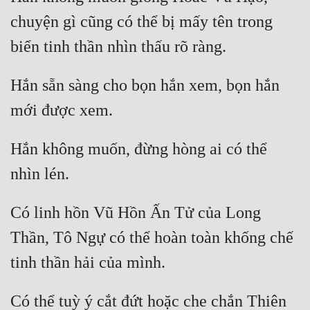
Cổ Đại
chuyện gì cũng có thể bị mấy tên trong 
Du Hí
Dã Sử
Hắn sẵn sàng cho bọn hắn xem, bọn hắn 
Dị Giới
Dị Năng
Hắn không muốn, đừng hòng ai có thể 
Gia Đấu
Góc Nhìn Nam
Góc Nhìn Nữ
Có linh hồn Vũ Hồn Ấn Tử của Long 
Huyền Huyễn
Thần, Tô Ngự có thể hoàn toàn khống chế 
Huyền Nghi
Huyền Ảo
Có thể tuỳ ý cắt đứt hoặc che chắn Thiên 