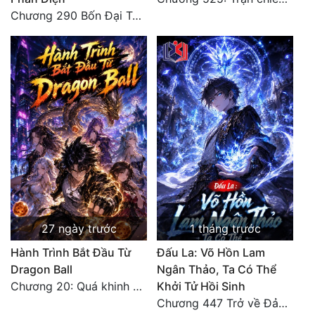
Chương 290 Bốn Đại Tông Môn Đơn Thuộc Tính Vô Cùng Thê Lương
27 ngày trước
1 tháng trước
Hành Trình Bắt Đầu Từ
Đấu La: Võ Hồn Lam
Dragon Ball
Ngân Thảo, Ta Có Thể
Chương 20: Quá khinh người
Khởi Tử Hồi Sinh
Chương 447 Trở về Đảo Hải Thần