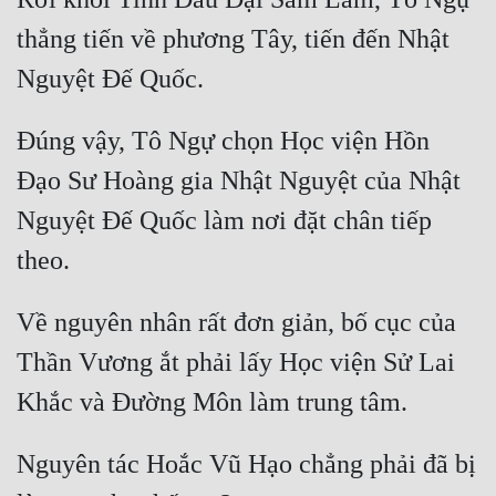
thẳng tiến về phương Tây, tiến đến Nhật 
Mưu Mô
Mạt Thế
Mỹ Thực
Đúng vậy, Tô Ngự chọn Học viện Hồn 
Ngôn Tình
Đạo Sư Hoàng gia Nhật Nguyệt của Nhật 
Nguyệt Đế Quốc làm nơi đặt chân tiếp 
Ngược
Nữ Cường
Nữ Phụ
Về nguyên nhân rất đơn giản, bố cục của 
Phong Thủy - Tâm Linh
Thần Vương ắt phải lấy Học viện Sử Lai 
Phương Tây
Phản Phái
Nguyên tác Hoắc Vũ Hạo chẳng phải đã bị 
Quan Trường