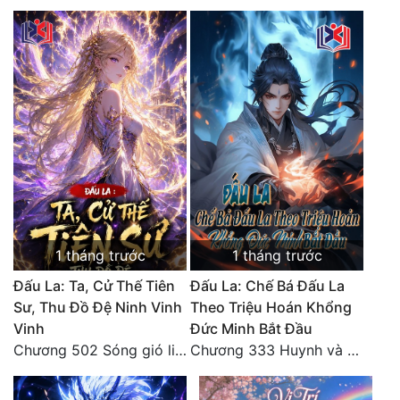
1 tháng trước
1 tháng trước
Đấu La: Ta, Cử Thế Tiên
Đấu La: Chế Bá Đấu La
Sư, Thu Đồ Đệ Ninh Vinh
Theo Triệu Hoán Khổng
Vinh
Đức Minh Bắt Đầu
Chương 502 Sóng gió liên hồi, nguy cơ sinh nở của Ninh Vinh Vinh [HẾT]
Chương 333 Huynh và đệ, thần và quân