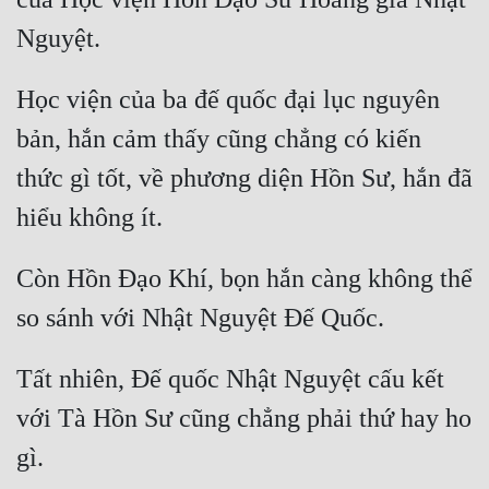
Đẹp
Đẹp Hiệp
Học viện của ba đế quốc đại lục nguyên 
bản, hắn cảm thấy cũng chẳng có kiến 
Tính Cách Nhân Vật :
thức gì tốt, về phương diện Hồn Sư, hắn đã 
Cơ Trí
Sát Phạt Quyết Đoán
Còn Hồn Đạo Khí, bọn hắn càng không thể 
Vô Sỉ
Điềm Đạm
Tất nhiên, Đế quốc Nhật Nguyệt cấu kết 
với Tà Hồn Sư cũng chẳng phải thứ hay ho 