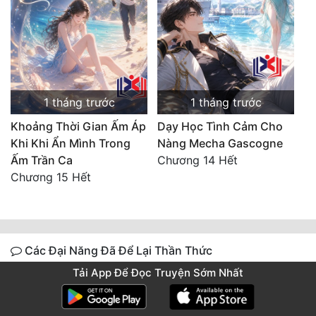
1 tháng trước
1 tháng trước
Khoảng Thời Gian Ấm Áp
Dạy Học Tình Cảm Cho
Khi Khi Ẩn Mình Trong
Nàng Mecha Gascogne
Ấm Trần Ca
Chương 14 Hết
Chương 15 Hết
Các Đại Năng Đã Để Lại Thần Thức
Tải App Để Đọc Truyện Sớm Nhất
Lưu ý: Vui lòng tải app để có thể lưu lại thần thức trên truyện
này