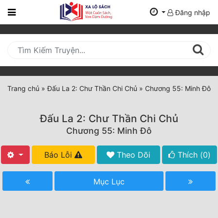
Đăng nhập
Trang
Chủ
Mới
Cập
Nhật
Trang chủ
»
Đấu La 2: Chư Thần Chi Chủ
»
Chương 55: Minh Đô
(current)
BXH
Đấu La 2: Chư Thần Chi Chủ
Thể Loại
Chương 55: Minh Đô
Báo Lỗi
Theo Dõi
Thích (
0
)
Tất Cả
Truyện Mới Ra
Mục Lục
Hoàn Thành