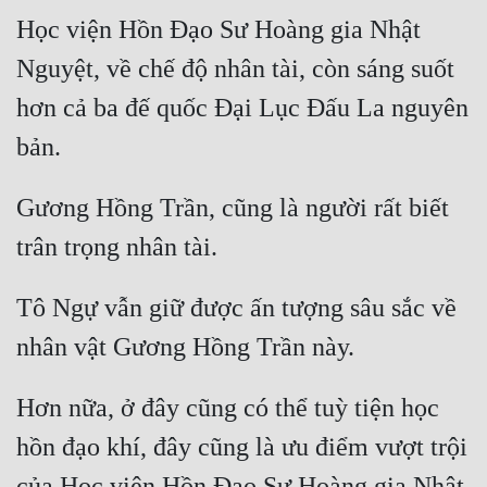
Đô Thị
Học viện Hồn Đạo Sư Hoàng gia Nhật 
Đông Phương
Nguyệt, về chế độ nhân tài, còn sáng suốt 
Đông Phương Huyền Huyễn
hơn cả ba đế quốc Đại Lục Đấu La nguyên 
Đồng Nhân
Gương Hồng Trần, cũng là người rất biết 
Cẩu Đạo Trường Sinh
Ngự Thú
Tô Ngự vẫn giữ được ấn tượng sâu sắc về 
Truyện Nam
Truyện Nữ
Vô Địch Lưu
Hơn nữa, ở đây cũng có thể tuỳ tiện học 
hồn đạo khí, đây cũng là ưu điểm vượt trội 
Xây Dựng Thế Lực
của Học viện Hồn Đạo Sư Hoàng gia Nhật 
Đam Mỹ