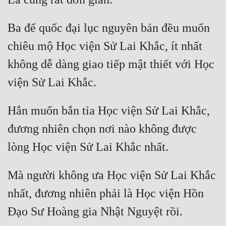
Tu Chân
Ba đế quốc đại lục nguyên bản đều muốn 
Tu Tiên
chiêu mộ Học viện Sử Lai Khắc, ít nhất 
Tội Phạm
không dễ dàng giao tiếp mật thiết với Học 
Vô Địch
Võ Hiệp
Hắn muốn bắn tỉa Học viện Sử Lai Khắc, 
Võng Du
đương nhiên chọn nơi nào không được 
Xuyên Không
Xuyên Nhanh
Xuyên Sách
Mà người không ưa Học viện Sử Lai Khắc 
nhất, đương nhiên phải là Học viện Hồn 
Xuyên Thư
Điền Văn