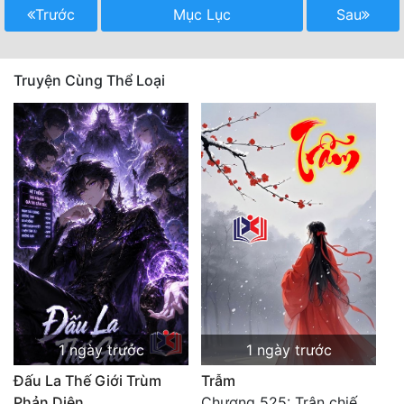
Trước
Mục Lục
Sau
Truyện Cùng Thể Loại
1 ngày trước
1 ngày trước
Đấu La Thế Giới Trùm
Trẫm
Phản Diện
Chương 525: Trận chiến tấn công phòng thủ Macao (2)