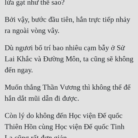
Quân Sự
Bởi vậy, bước đầu tiên, hắn trực tiếp nhảy 
Sảng Văn
Sắc
Sủng
Dù ngươi bố trí bao nhiêu cạm bẫy ở Sử 
Lai Khắc và Đường Môn, ta cũng sẽ không 
Thanh Xuân
Tiên Hiệp
Tiểu Thuyết
Muốn thắng Thần Vương thì không thể để 
Trinh Thám
Triều Đấu
Còn lý do không đến Học viện Đế quốc 
Trùng Sinh
Thiên Hồn cùng Học viện Đế quốc Tinh 
Trọng Sinh