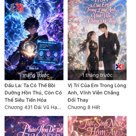
1 tháng trước
1 tháng trước
Đấu La: Ta Có Thể Bồi
Vị Trí Của Em Trong Lòng
Dưỡng Hồn Thú, Còn Có
Anh, Vĩnh Viễn Chẳng
Thể Siêu Tiến Hóa
Đổi Thay
Chương 431 Đái Vũ Hạo: Lão tử phản rồi! (Toàn thư hoàn)
Chương 8 Hết