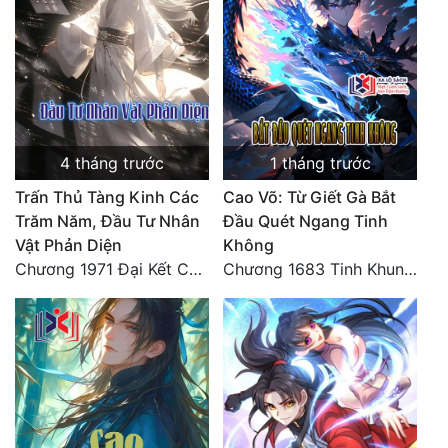
4 tháng trước
1 tháng trước
Trấn Thủ Tàng Kinh Các
Cao Võ: Từ Giết Gà Bắt
Trăm Năm, Đầu Tư Nhân
Đầu Quét Ngang Tinh
Vật Phản Diện
Không
Chương 1971 Đại Kết Cục!
Chương 1683 Tinh Khung Võ Thánh (Hết)