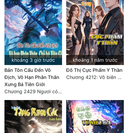
Đẹp
Đẹp Hiệp
Tính Cách Nhân Vật :
Cơ Trí
khoảng 3 giờ trước
khoảng 1 năm trước
Sát Phạt Quyết Đoán
Bản Tôn Cẩu Đến Vô
Đô Thị Cực Phẩm Y Thần
Vô Sỉ
Địch, Vô Hạn Phân Thân
Chương 4212: Vô biên hắc ám
Xưng Bá Tiên Giới
Điềm Đạm
Chương 2429 Ngươi có tuệ nhãn? Ta có...