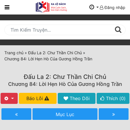
Đăng nhập
Trang
Chủ
Mới
Cập
Nhật
Trang chủ
»
Đấu La 2: Chư Thần Chi Chủ
»
(current)
Chương 84: Lời Hẹn Hò Của Gương Hồng Trần
BXH
Thể Loại
Đấu La 2: Chư Thần Chi Chủ
Chương 84: Lời Hẹn Hò Của Gương Hồng Trần
Tất Cả
Báo Lỗi
Theo Dõi
Thích (
0
)
Truyện Mới Ra
Mục Lục
Hoàn Thành