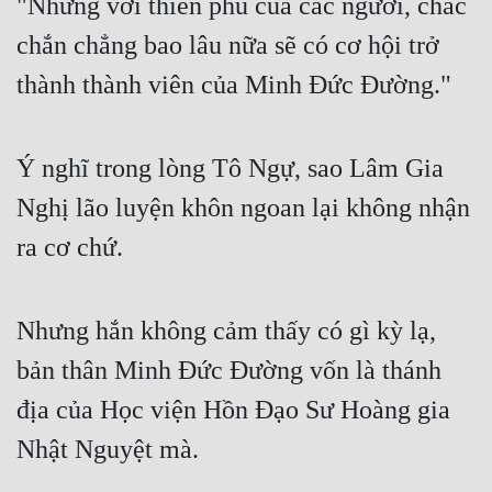
"Nhưng với thiên phú của các ngươi, chắc
Cổ Đại
chắn chẳng bao lâu nữa sẽ có cơ hội trở
Du Hí
thành thành viên của Minh Đức Đường."
Dã Sử
Dị Giới
Ý nghĩ trong lòng Tô Ngự, sao Lâm Gia
Dị Năng
Nghị lão luyện khôn ngoan lại không nhận
Gia Đấu
ra cơ chứ.
Góc Nhìn Nam
Góc Nhìn Nữ
Nhưng hắn không cảm thấy có gì kỳ lạ,
bản thân Minh Đức Đường vốn là thánh
Huyền Huyễn
địa của Học viện Hồn Đạo Sư Hoàng gia
Huyền Nghi
Nhật Nguyệt mà.
Huyền Ảo