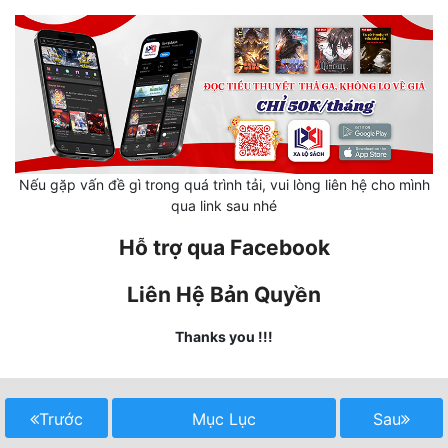
Mưu Mô
Mạt Thế
Mỹ Thực
Ngôn Tình
Nếu gặp vấn đề gì trong quá trình tải, vui lòng liên hệ cho mình
Ngược
qua link sau nhé
Nữ Cường
Hỗ trợ qua Facebook
Nữ Phụ
Liên Hệ Bản Quyền
Phong Thủy - Tâm Linh
Thanks you !!!
Phương Tây
Phản Phái
Trước
Mục Lục
Sau
Quan Trường