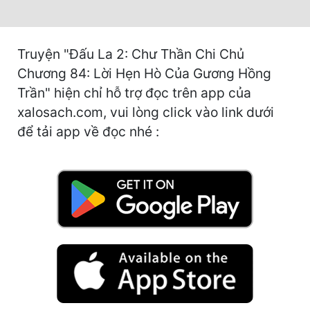
Hài Hước
Hệ Thống
Truyện "Đấu La 2: Chư Thần Chi Chủ
Học Đường
Chương 84: Lời Hẹn Hò Của Gương Hồng
Khoa Huyễn
Trần" hiện chỉ hỗ trợ đọc trên app của
xalosach.com, vui lòng click vào link dưới
Khoa Huyễn Không Gian
để tải app về đọc nhé :
Kinh Dị
Kiếm Hiệp
Kỳ Huyễn
Kỳ Ảo
Linh Dị
Làm Giàu
Lịch Sử