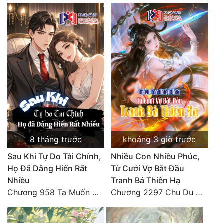
Tu Chân
Tu Tiên
Tội Phạm
Vô Địch
Võ Hiệp
Võng Du
Xuyên Không
8 tháng trước
khoảng 3 giờ trước
Xuyên Nhanh
Sau Khi Tự Do Tài Chính,
Nhiều Con Nhiều Phúc,
Họ Đã Dâng Hiến Rất
Từ Cưới Vợ Bắt Đầu
Xuyên Sách
Nhiều
Tranh Bá Thiên Hạ
Xuyên Thư
Chương 958 Ta Muốn Cùng Các Cô Vĩnh Viễn Ở Bên Nhau (2) Hết
Chương 2297 Chu Du Du mang thai
Điền Văn