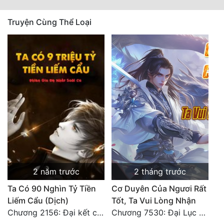
Quân Sự
Truyện Cùng Thể Loại
Sảng Văn
Sắc
Sủng
Thanh Xuân
Tiên Hiệp
Tiểu Thuyết
Trinh Thám
2 năm trước
2 tháng trước
Triều Đấu
Ta Có 90 Nghìn Tỷ Tiền
Cơ Duyên Của Ngươi Rất
Trùng Sinh
Liếm Cẩu (Dịch)
Tốt, Ta Vui Lòng Nhận
Chương 2156: Đại kết cục!!!
Chương 7530: Đại Lục Khởi Nguyên – Kiến Thành 71
Trọng Sinh