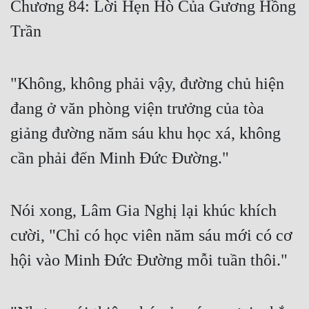
Chương 84: Lời Hẹn Hò Của Gương Hồng
Free
Trần
Hậu Cung
Truyện Convert
"Không, không phải vậy, đường chủ hiện
Truyện Dịch
đang ở văn phòng viện trưởng của tòa
giảng đường năm sáu khu học xá, không
Truyện Nhập Môn
cần phải đến Minh Đức Đường."
Truyện ngắn
Xa Lộ Dịch
Nói xong, Lâm Gia Nghị lại khúc khích
cười, "Chỉ có học viên năm sáu mới có cơ
Cung Đấu
hội vào Minh Đức Đường mỗi tuần thôi."
Cạnh Kỹ
Cổ Tiên Hiệp