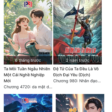
Đô Thị
Đông Phương
Đông Phương Huyền Huyễn
Đồng Nhân
Cẩu Đạo Trường Sinh
6 tháng trước
2 năm trước
Ngự Thú
Ta Mỗi Tuần Ngẫu Nhiên
Đệ Tử Của Ta Đều Là Vô
Truyện Nam
Một Cái Nghề Nghiệp
Địch Đại Yêu (Dịch)
Mới
Chương 980: Nhân đạo thành Thánh (4). HẾT.
Truyện Nữ
Chương 4720: da mặt dày
Vô Địch Lưu
Xây Dựng Thế Lực
Đam Mỹ