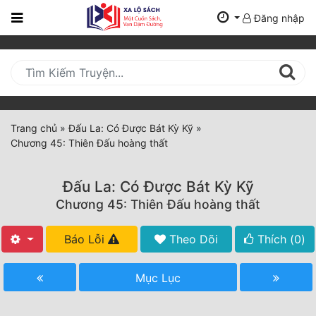
Đăng nhập
Trang
Chủ
Mới
Cập
Nhật
Trang chủ
»
Đấu La: Có Được Bát Kỳ Kỹ
»
(current)
Chương 45: Thiên Đấu hoàng thất
BXH
Thể Loại
Đấu La: Có Được Bát Kỳ Kỹ
Chương 45: Thiên Đấu hoàng thất
Tất Cả
Báo Lỗi
Theo Dõi
Thích (
0
)
Truyện Mới Ra
Mục Lục
Hoàn Thành