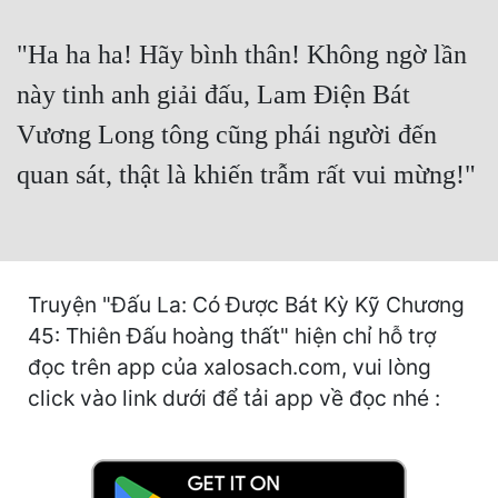
Cổ Đại
"Ha ha ha! Hãy bình thân! Không ngờ lần
Du Hí
này tinh anh giải đấu, Lam Điện Bát
Dã Sử
Vương Long tông cũng phái người đến
Dị Giới
quan sát, thật là khiến trẫm rất vui mừng!"
Dị Năng
Gia Đấu
Góc Nhìn Nam
Truyện "Đấu La: Có Được Bát Kỳ Kỹ Chương
Góc Nhìn Nữ
45: Thiên Đấu hoàng thất" hiện chỉ hỗ trợ
đọc trên app của xalosach.com, vui lòng
Huyền Huyễn
click vào link dưới để tải app về đọc nhé :
Huyền Nghi
Huyền Ảo