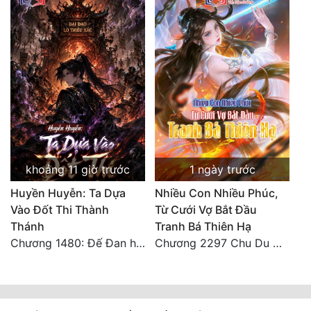
khoảng 11 giờ trước
1 ngày trước
Huyền Huyễn: Ta Dựa
Nhiều Con Nhiều Phúc,
Vào Đốt Thi Thành
Từ Cưới Vợ Bắt Đầu
Thánh
Tranh Bá Thiên Hạ
Chương 1480: Đế Đan hiện
Chương 2297 Chu Du Du mang thai