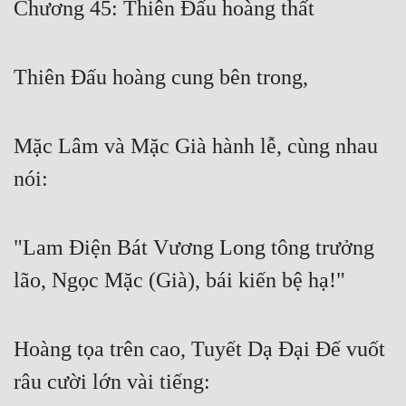
Chương 45: Thiên Đấu hoàng thất
Free
Hậu Cung
Thiên Đấu hoàng cung bên trong,
Truyện Convert
Truyện Dịch
Mặc Lâm và Mặc Già hành lễ, cùng nhau
Truyện Nhập Môn
nói:
Truyện ngắn
"Lam Điện Bát Vương Long tông trưởng
Xa Lộ Dịch
lão, Ngọc Mặc (Già), bái kiến bệ hạ!"
Cung Đấu
Hoàng tọa trên cao, Tuyết Dạ Đại Đế vuốt
Cạnh Kỹ
râu cười lớn vài tiếng:
Cổ Tiên Hiệp