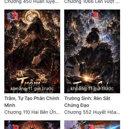
Chương 450 Huấn luyện thực chiến, Long Linh Cơ đối chiến bốn người Cổ Nguyệt và Vũ Lân!
Chương 1066 Lén vượt Nam Bì, đánh thẳng Nghiệp Thành (2/2)
Đẹp
Đẹp Hiệp
Tính Cách Nhân Vật :
Cơ Trí
Sát Phạt Quyết Đoán
Vô Sỉ
Điềm Đạm
khoảng 11 giờ trước
khoảng 11 giờ trước
Trẫm, Tự Tạo Phản Chính
Trường Sinh: Rèn Sắt
Mình
Chứng Đạo
Chương 110 Hai Bên Ứng Phó
Chương 552 Huyết Hỏa Độn Hư, nhân quả chưa dứt