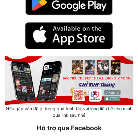
Hài Hước
Hệ Thống
Học Đường
Khoa Huyễn
Khoa Huyễn Không Gian
Kinh Dị
Kiếm Hiệp
Kỳ Huyễn
Kỳ Ảo
Nếu gặp vấn đề gì trong quá trình tải, vui lòng liên hệ cho mình
Linh Dị
qua link sau nhé
Làm Giàu
Hỗ trợ qua Facebook
Lịch Sử