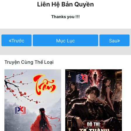
Liên Hệ Bản Quyền
Mưu Mô
Thanks you !!!
Mạt Thế
Mỹ Thực
Trước
Mục Lục
Sau
Ngôn Tình
Ngược
Truyện Cùng Thể Loại
Nữ Cường
Nữ Phụ
Phong Thủy - Tâm Linh
Phương Tây
Phản Phái
Quan Trường