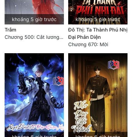
Quân Sự
khoảng 5 giờ trước
khoảng 5 giờ trước
Sảng Văn
Trẫm
Đô Thị: Ta Thành Phú Nhị
Sắc
Chương 500: Cắt lương thực là có thể thu hồi Macao (1)
Đại Phản Diện
Chương 670: Mời
Sủng
Thanh Xuân
Tiên Hiệp
Tiểu Thuyết
Trinh Thám
Triều Đấu
Trùng Sinh
Trọng Sinh