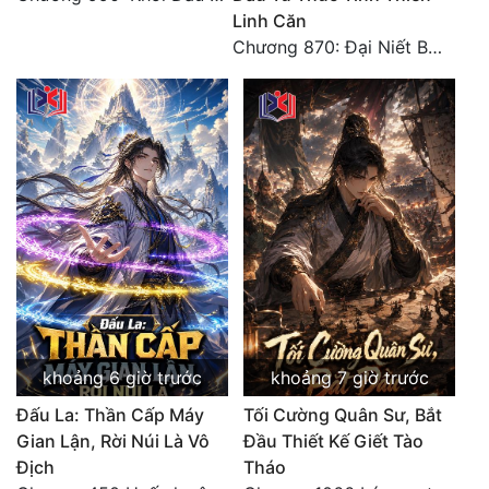
Đô Thị
Linh Căn
Chương 870: Đại Niết Bàn Tiên Thuật!
Đông Phương
Đông Phương Huyền Huyễn
Đồng Nhân
Cẩu Đạo Trường Sinh
Ngự Thú
Truyện Nam
Truyện Nữ
khoảng 6 giờ trước
khoảng 7 giờ trước
Vô Địch Lưu
Đấu La: Thần Cấp Máy
Tối Cường Quân Sư, Bắt
Gian Lận, Rời Núi Là Vô
Đầu Thiết Kế Giết Tào
Xây Dựng Thế Lực
Địch
Tháo
Đam Mỹ