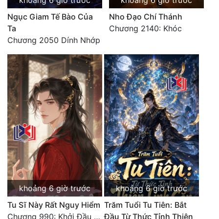
khoảng 6 giờ trước
khoảng 6 giờ trước
Tu Chân
Ngục Giam Tế Bào Của
Nho Đạo Chí Thánh
Ta
Chương 2140: Khóc
Tu Tiên
Chương 2050 Dính Nhớp
Tội Phạm
Vô Địch
Võ Hiệp
Võng Du
Xuyên Không
Xuyên Nhanh
Xuyên Sách
Xuyên Thư
khoảng 6 giờ trước
khoảng 6 giờ trước
Tu Sĩ Này Rất Nguy Hiểm
Trăm Tuổi Tu Tiên: Bắt
Điền Văn
Chương 990: Khởi Đầu Bất Thuận
Đầu Từ Thức Tỉnh Thiên