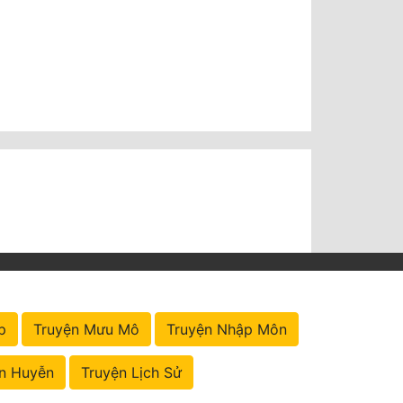
p
Truyện Mưu Mô
Truyện Nhập Môn
n Huyễn
Truyện Lịch Sử