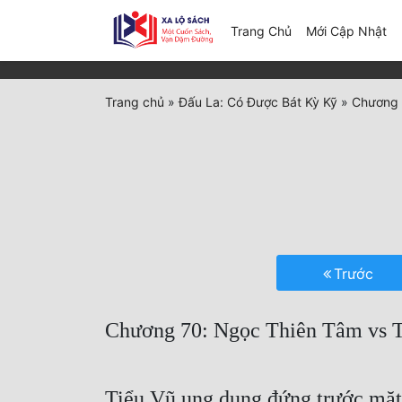
(c
Trang Chủ
Mới Cập Nhật
Trang chủ
»
Đấu La: Có Được Bát Kỳ Kỹ
»
Chương 
Trước
Chương 70: Ngọc Thiên Tâm vs 
Tiểu Vũ ung dung đứng trước mặt