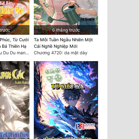
trước
6 tháng trước
Phúc, Từ Cưới
Ta Mỗi Tuần Ngẫu Nhiên Một
 Bá Thiên Hạ
Cái Nghề Nghiệp Mới
Chương 2297 Chu Du Du mang thai
Chương 4720: da mặt dày