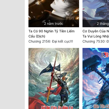
2 năm trước
2 tháng
Ta Có 90 Nghìn Tỷ Tiền Liếm
Cơ Duyên Của Ng
Cẩu (Dịch)
Ta Vui Lòng Nhậ
Chương 2156: Đại kết cục!!!