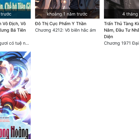
 trước
khoảng 1 năm trước
4 tháng
 Vô Địch, Vô
Đô Thị Cực Phẩm Y Thần
Trấn Thủ Tàng K
Xưng Bá Tiên
Chương 4212: Vô biên hắc ám
Năm, Đầu Tư Nhâ
Diện
Chương 2429 Ngươi có tuệ nhãn? Ta có...
Chương 1971 Đại