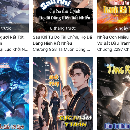
 trước
8 tháng trước
2 ngày 
ươi Rất Tốt,
Sau Khi Tự Do Tài Chính, Họ Đã
Nhiều Con Nhiều 
n
Dâng Hiến Rất Nhiều
Vợ Bắt Đầu Tranh
Chương 7530: Đại Lục Khởi Nguyên – Kiến Thành 71
Chương 958 Ta Muốn Cùng Các Cô Vĩnh Viễn Ở Bên Nhau (2) Hết