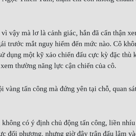
.
 vậy mà lơ là cảnh giác, hắn đã cẩn thận xem
 gái trước mắt nguy hiểm đến mức nào. Cô khô
ử dụng một kỹ xảo chiến đấu cực kỳ đặc thù k
ì xem thường năng lực cận chiến của cô.
i vàng tấn công mà đứng yên tại chỗ, quan sá
không có ý định chủ động tấn công, liền nhíu
lực đối phương, nhưng giờ đây trận đấu lâm v