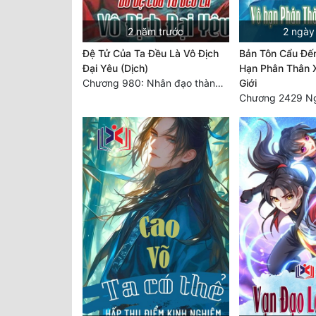
2 năm trước
2 ngày
Đệ Tử Của Ta Đều Là Vô Địch
Bản Tôn Cẩu Đến
Đại Yêu (Dịch)
Hạn Phân Thân 
Chương 980: Nhân đạo thành Thánh (4). HẾT.
Giới