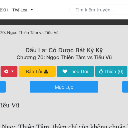
urrent)
BXH
Thể Loại
70: Ngọc Thiên Tâm vs Tiểu Vũ
Đấu La: Có Được Bát Kỳ Kỹ
Chương 70: Ngọc Thiên Tâm vs Tiểu Vũ
Báo Lỗi
Theo Dõi
Thích (
0
)
Mục Lục
Tiểu Vũ
 Ngọc Thiên Tâm, thậm chí còn không chuẩn bị