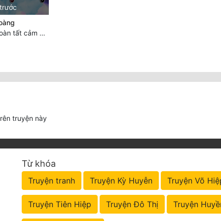
trước
oàng
Chương 6017: Hoàn tất cảm nghĩ của tác giả
trên truyện này
Từ khóa
Truyện tranh
Truyện Kỳ Huyễn
Truyện Võ Hiệ
Truyện Tiên Hiệp
Truyện Đô Thị
Truyện Huyề