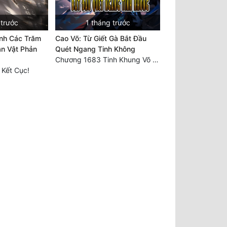
 trước
1 tháng trước
inh Các Trăm
Cao Võ: Từ Giết Gà Bắt Đầu
n Vật Phản
Quét Ngang Tinh Không
Chương 1683 Tinh Khung Võ Thánh (Hết)
 Kết Cục!