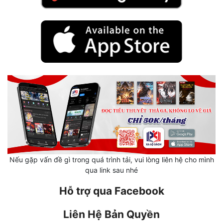
Quân Sự
Sảng Văn
Sắc
Sủng
Thanh Xuân
Tiên Hiệp
Tiểu Thuyết
Trinh Thám
Nếu gặp vấn đề gì trong quá trình tải, vui lòng liên hệ cho mình
qua link sau nhé
Triều Đấu
Hỗ trợ qua Facebook
Trùng Sinh
Liên Hệ Bản Quyền
Trọng Sinh