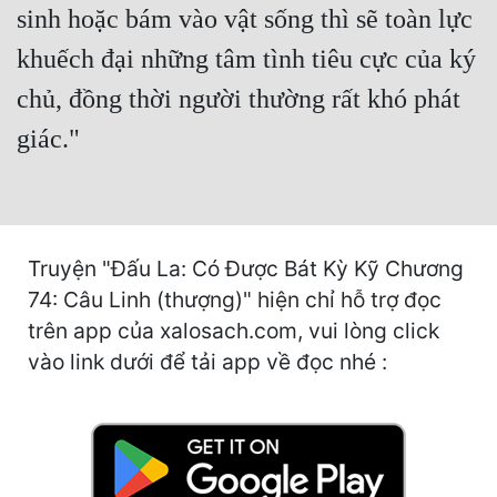
sinh hoặc bám vào vật sống thì sẽ toàn lực
Mưu Mô
khuếch đại những tâm tình tiêu cực của ký
Mạt Thế
chủ, đồng thời người thường rất khó phát
Mỹ Thực
giác."
Ngôn Tình
Ngược
Nữ Cường
Truyện "Đấu La: Có Được Bát Kỳ Kỹ Chương
74: Câu Linh (thượng)" hiện chỉ hỗ trợ đọc
Nữ Phụ
trên app của xalosach.com, vui lòng click
Phong Thủy - Tâm Linh
vào link dưới để tải app về đọc nhé :
Phương Tây
Phản Phái
Quan Trường