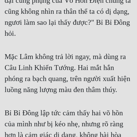
đại cung phụng của Võ Hồn Điện chúng ta
Cổ Đại
cũng không nhìn ra thân thể ta có dị dạng,
Du Hí
ngươi làm sao lại thấy được?" Bỉ Bỉ Đông
Dã Sử
hỏi.
Dị Giới
Dị Năng
Mặc Lâm không trả lời ngay, mà dùng ra
Gia Đấu
Câu Linh Khiển Tướng. Hai mắt hắn
phóng ra bạch quang, trên người xuất hiện
Góc Nhìn Nam
luồng năng lượng màu đen thâm thúy.
Góc Nhìn Nữ
Huyền Huyễn
Bỉ Bỉ Đông lập tức cảm thấy hai võ hồn
Huyền Nghi
của mình như bị kéo nhẹ, nhưng rõ ràng
Huyền Ảo
hơn là cảm giác dị dạng, không hài hòa