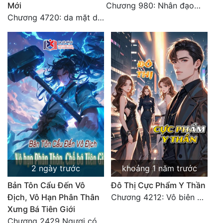
Mới
Chương 980: Nhân đạo thành Thánh (4). HẾT.
Chương 4720: da mặt dày
2 ngày trước
khoảng 1 năm trước
Bản Tôn Cẩu Đến Vô
Đô Thị Cực Phẩm Y Thần
Địch, Vô Hạn Phân Thân
Chương 4212: Vô biên hắc ám
Xưng Bá Tiên Giới
Chương 2429 Ngươi có tuệ nhãn? Ta có...