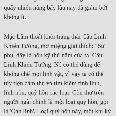
Hài Hước
quấy nhiễu nàng bấy lâu nay đã giảm bớt
Hệ Thống
không ít.
Học Đường
Khoa Huyễn
Mặc Lâm thoát khỏi trạng thái Câu Linh
Khoa Huyễn Không Gian
Khiển Tướng, mở miệng giải thích: "Sư
Kinh Dị
phụ, đây là hồn kỹ thứ năm của ta, Câu
Linh Khiển Tướng. Nó có thể dùng để
Kiếm Hiệp
khống chế mọi linh vật, vì vậy ta có thể
Kỳ Huyễn
tùy tiện cảm thụ và tìm kiếm tinh linh,
Kỳ Ảo
linh hồn, quỷ hồn các loại. Còn thứ trên
Linh Dị
người ngài chính là một loại quỷ hồn, gọi
Làm Giàu
là 'Oán linh'. Loại quỷ hồn này, một khi ký
Lịch Sử