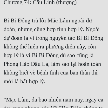
Chương 74: Câu Linh (thượng)
Free
Hậu Cung
Bỉ Bỉ Đông trả lời Mặc Lâm ngoài dự
Truyện Convert
đoán, nhưng cũng hợp tình hợp lý. Ngoài
Truyện Dịch
dự đoán là vì trong nguyên tác Bỉ Bỉ Đông
không thể hiện ra phương diện này, còn
Truyện Nhập Môn
hợp lý là vì Bỉ Bỉ Đông dù sao cũng là
Truyện ngắn
Phong Hào Đấu La, làm sao lại hoàn toàn
Xa Lộ Dịch
không biết về bệnh tình của bản thân thì
mới là bất hợp lý.
Cung Đấu
Cạnh Kỹ
"Mặc Lâm, đã bao nhiêu năm nay, ngay cả
Cổ Tiên Hiệp