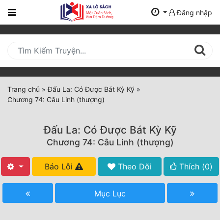
Đăng nhập
Trang
Chủ
Mới
Cập
Nhật
Trang chủ
»
Đấu La: Có Được Bát Kỳ Kỹ
»
(current)
Chương 74: Câu Linh (thượng)
BXH
Thể Loại
Đấu La: Có Được Bát Kỳ Kỹ
Chương 74: Câu Linh (thượng)
Tất Cả
Báo Lỗi
Theo Dõi
Thích (
0
)
Truyện Mới Ra
Mục Lục
Hoàn Thành