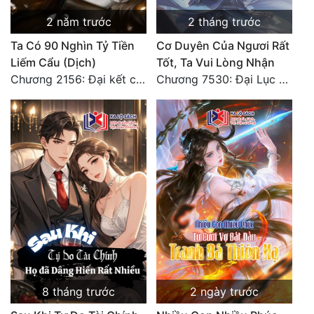
Đô Thị
2 năm trước
2 tháng trước
Đông Phương
Ta Có 90 Nghìn Tỷ Tiền
Cơ Duyên Của Ngươi Rất
Liếm Cẩu (Dịch)
Tốt, Ta Vui Lòng Nhận
Đông Phương Huyền Huyễn
Chương 2156: Đại kết cục!!!
Chương 7530: Đại Lục Khởi Nguyên – Kiến Thành 71
Đồng Nhân
Cẩu Đạo Trường Sinh
Ngự Thú
Truyện Nam
Truyện Nữ
Vô Địch Lưu
Xây Dựng Thế Lực
8 tháng trước
2 ngày trước
Đam Mỹ