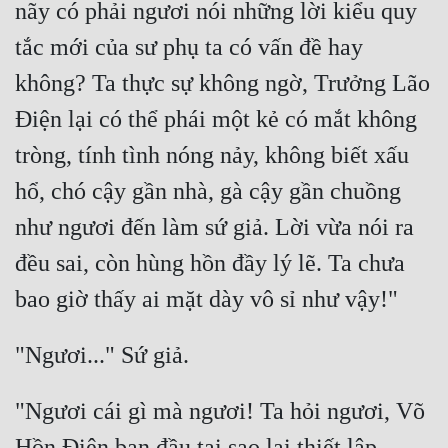
nãy có phải ngươi nói những lời kiểu quy 
tắc mới của sư phụ ta có vấn đề hay 
không? Ta thực sự không ngờ, Trưởng Lão 
Điện lại có thể phái một kẻ có mắt không 
tròng, tính tình nóng nảy, không biết xấu 
hổ, chó cậy gần nhà, gà cậy gần chuồng 
như ngươi đến làm sứ giả. Lời vừa nói ra 
đều sai, còn hùng hồn đầy lý lẽ. Ta chưa 
"Ngươi cái gì mà ngươi! Ta hỏi ngươi, Võ 
Hồn Điện ban đầu tại sao lại thiết lập 