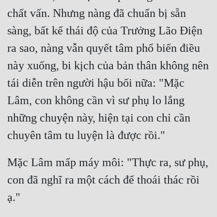
Cổ Đại
chất vấn. Nhưng nàng đã chuẩn bị sẵn 
Du Hí
sàng, bất kể thái độ của Trưởng Lão Điện 
Dã Sử
ra sao, nàng vẫn quyết tâm phổ biến điều 
này xuống, bi kịch của bản thân không nên 
Dị Giới
tái diễn trên người hậu bối nữa: "Mặc 
Dị Năng
Lâm, con không cần vì sư phụ lo lắng 
Gia Đấu
những chuyện này, hiện tại con chỉ cần 
Góc Nhìn Nam
Góc Nhìn Nữ
Mặc Lâm mấp máy môi: "Thực ra, sư phụ, 
Huyền Huyễn
con đã nghĩ ra một cách để thoái thác rồi 
Huyền Nghi
Huyền Ảo