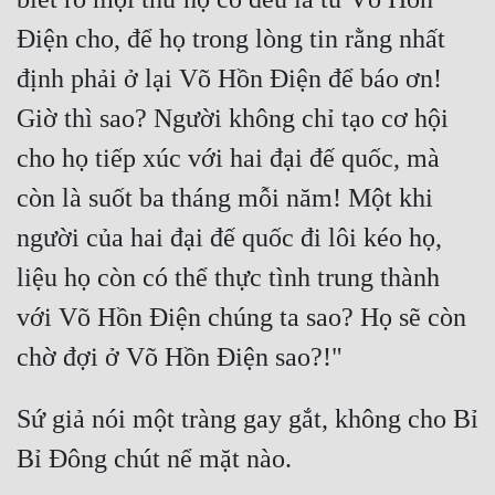
Đô Thị
Điện cho, để họ trong lòng tin rằng nhất 
Đông Phương
định phải ở lại Võ Hồn Điện để báo ơn! 
Đông Phương Huyền Huyễn
Giờ thì sao? Người không chỉ tạo cơ hội 
Đồng Nhân
cho họ tiếp xúc với hai đại đế quốc, mà 
còn là suốt ba tháng mỗi năm! Một khi 
Cẩu Đạo Trường Sinh
người của hai đại đế quốc đi lôi kéo họ, 
liệu họ còn có thể thực tình trung thành 
Ngự Thú
với Võ Hồn Điện chúng ta sao? Họ sẽ còn 
Truyện Nam
Truyện Nữ
Vô Địch Lưu
Sứ giả nói một tràng gay gắt, không cho Bỉ 
Xây Dựng Thế Lực
Đam Mỹ