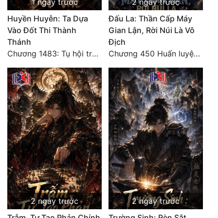
1 ngày trước
2 ngày trước
Huyền Huyễn: Ta Dựa
Đấu La: Thần Cấp Máy
Vào Đốt Thi Thành
Gian Lận, Rời Núi Là Vô
Thánh
Địch
Chương 1483: Tụ hội trước đại chiến
Chương 450 Huấn luyện thực chiến, Long Linh Cơ đối chiến bốn người Cổ Nguyệt và Vũ Lân!
2 ngày trước
2 ngày trước
Trẫm, Tự Tạo Phản Chính
Trường Sinh: Rèn Sắt