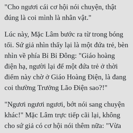
"Cho ngươi cái cơ hội nói chuyện, thật 
Đẹp
Đẹp Hiệp
Lúc này, Mặc Lâm bước ra từ trong bóng 
Tính Cách Nhân Vật :
tối. Sứ giả nhìn thấy lại là một đứa trẻ, bèn 
Cơ Trí
nhìn về phía Bỉ Bỉ Đông: "Giáo hoàng 
Sát Phạt Quyết Đoán
điện hạ, người lại để một đứa trẻ ở thời 
Vô Sỉ
điểm này chờ ở Giáo Hoàng Điện, là đang 
Điềm Đạm
"Ngươi ngươi ngươi, bớt nói sang chuyện 
khác!" Mặc Lâm trực tiếp cãi lại, không 
cho sứ giả có cơ hội nói thêm nữa: "Vừa 