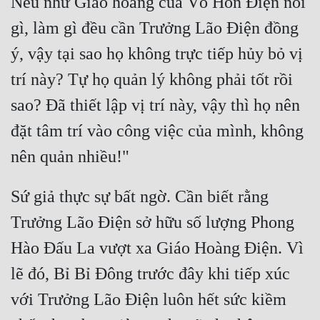
Nếu như Giáo hoàng của Võ Hồn Điện nói 
gì, làm gì đều cần Trưởng Lão Điện đồng 
Mưu Mô
ý, vậy tại sao họ không trực tiếp hủy bỏ vị 
Mạt Thế
trí này? Tự họ quản lý không phải tốt rồi 
Mỹ Thực
sao? Đã thiết lập vị trí này, vậy thì họ nên 
Ngôn Tình
đặt tâm trí vào công việc của mình, không 
Ngược
Nữ Cường
Sứ giả thực sự bất ngờ. Cần biết rằng 
Nữ Phụ
Trưởng Lão Điện sở hữu số lượng Phong 
Phong Thủy - Tâm Linh
Hào Đấu La vượt xa Giáo Hoàng Điện. Vì 
Phương Tây
lẽ đó, Bỉ Bỉ Đông trước đây khi tiếp xúc 
Phản Phái
với Trưởng Lão Điện luôn hết sức kiềm 
Quan Trường