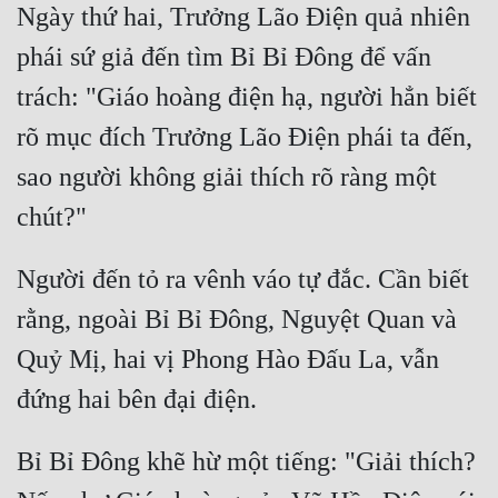
Hài Hước
Ngày thứ hai, Trưởng Lão Điện quả nhiên 
Hệ Thống
phái sứ giả đến tìm Bỉ Bỉ Đông để vấn 
trách: "Giáo hoàng điện hạ, người hẳn biết 
Học Đường
rõ mục đích Trưởng Lão Điện phái ta đến, 
Khoa Huyễn
sao người không giải thích rõ ràng một 
Khoa Huyễn Không Gian
Kinh Dị
Kiếm Hiệp
Người đến tỏ ra vênh váo tự đắc. Cần biết 
rằng, ngoài Bỉ Bỉ Đông, Nguyệt Quan và 
Kỳ Huyễn
Quỷ Mị, hai vị Phong Hào Đấu La, vẫn 
Kỳ Ảo
Linh Dị
Làm Giàu
Bỉ Bỉ Đông khẽ hừ một tiếng: "Giải thích? 
Lịch Sử