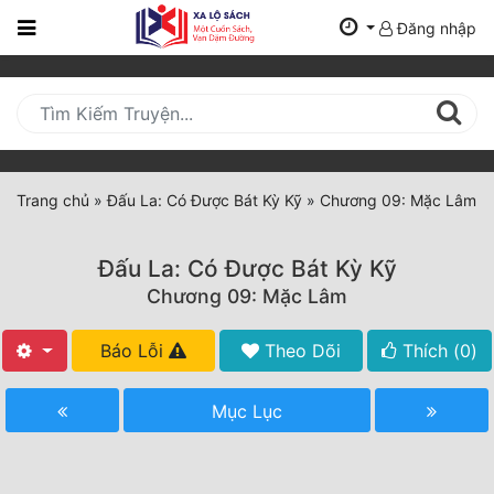
Đăng nhập
Trang
Chủ
Mới
Cập
Nhật
Trang chủ
»
Đấu La: Có Được Bát Kỳ Kỹ
»
Chương 09: Mặc Lâm
(current)
BXH
Đấu La: Có Được Bát Kỳ Kỹ
Thể Loại
Chương 09: Mặc Lâm
Báo Lỗi
Theo Dõi
Thích (
0
)
Tất Cả
Truyện Mới Ra
Mục Lục
Hoàn Thành