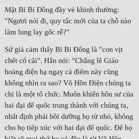
Tu Chân
Mặt Bỉ Bỉ Đông đầy vẻ khinh thường: 
Tu Tiên
"Ngươi nói đi, quy tắc mới của ta chỗ nào 
Tội Phạm
Vô Địch
Sứ giả cảm thấy Bỉ Bỉ Đông là "con vịt 
Võ Hiệp
chết cố cãi". Hắn nói: "Chẳng lẽ Giáo 
Võng Du
hoàng điện hạ ngay cả điểm này cũng 
Xuyên Không
không nhìn ra sao? Võ Hồn Điện chúng ta 
chỉ là một tổ chức. Muốn khiến hồn sư của 
Xuyên Nhanh
hai đại đế quốc trung thành với chúng ta, 
Xuyên Sách
nhất định phải bồi dưỡng họ từ nhỏ, không 
Xuyên Thư
cho họ tiếp xúc với hai đại đế quốc. Để họ 
Điền Văn
biết rõ mọi thứ họ có đều là từ Võ Hồn 