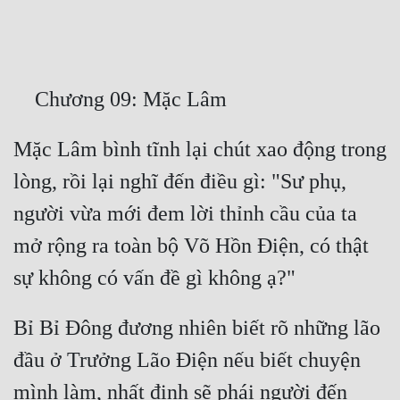
Free
Hậu Cung
Truyện Convert
Truyện Dịch
Mặc Lâm bình tĩnh lại chút xao động trong 
Truyện Nhập Môn
lòng, rồi lại nghĩ đến điều gì: "Sư phụ, 
Truyện ngắn
người vừa mới đem lời thỉnh cầu của ta 
Xa Lộ Dịch
mở rộng ra toàn bộ Võ Hồn Điện, có thật 
Cung Đấu
Bỉ Bỉ Đông đương nhiên biết rõ những lão 
Cạnh Kỹ
đầu ở Trưởng Lão Điện nếu biết chuyện 
Cổ Tiên Hiệp
mình làm, nhất định sẽ phái người đến 