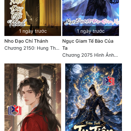
1 ngày trước
1 ngày trước
Nho Đạo Chí Thánh
Ngục Giam Tế Bào Của
Chương 2150: Hung Thụ Nhựa Cây
Ta
Chương 2075 Hình Ảnh Màu Xám