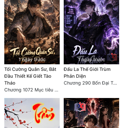
1 ngày trước
1 ngày trước
Tối Cường Quân Sư, Bắt
Đấu La Thế Giới Trùm
Đầu Thiết Kế Giết Tào
Phản Diện
Tháo
Chương 290 Bốn Đại Tông Môn Đơn Thuộc Tính Vô Cùng Thê Lương
Chương 1072 Mục tiêu của chúng ta là biển sao trời (2/2)