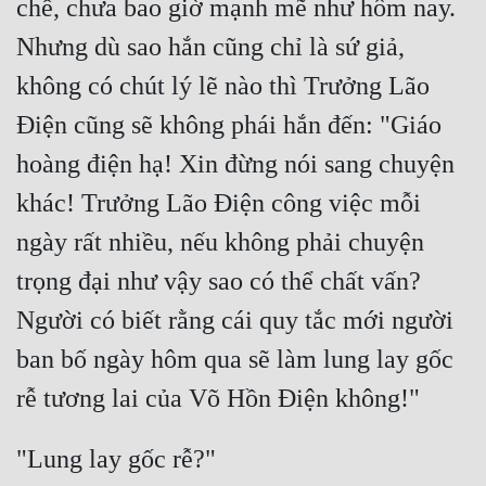
chế, chưa bao giờ mạnh mẽ như hôm nay. 
Quân Sự
Nhưng dù sao hắn cũng chỉ là sứ giả, 
Sảng Văn
không có chút lý lẽ nào thì Trưởng Lão 
Sắc
Điện cũng sẽ không phái hắn đến: "Giáo 
hoàng điện hạ! Xin đừng nói sang chuyện 
Sủng
khác! Trưởng Lão Điện công việc mỗi 
Thanh Xuân
ngày rất nhiều, nếu không phải chuyện 
Tiên Hiệp
trọng đại như vậy sao có thể chất vấn? 
Tiểu Thuyết
Người có biết rằng cái quy tắc mới người 
Trinh Thám
ban bố ngày hôm qua sẽ làm lung lay gốc 
Triều Đấu
Trùng Sinh
Trọng Sinh