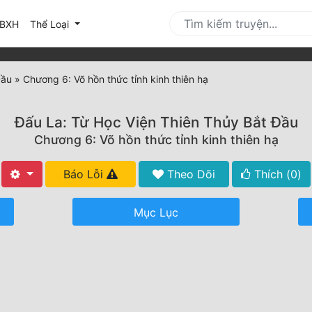
urrent)
BXH
Thể Loại
Đầu
»
Chương 6: Võ hồn thức tỉnh kinh thiên hạ
Đấu La: Từ Học Viện Thiên Thủy Bắt Đầu
Chương 6: Võ hồn thức tỉnh kinh thiên hạ
Báo Lỗi
Theo Dõi
Thích (
0
)
Mục Lục