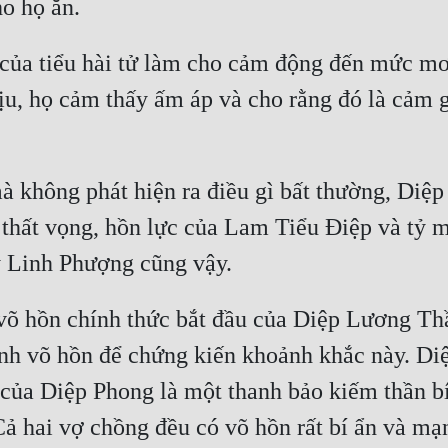
 của tiểu hài tử làm cho cảm động đến mức mơ
u, họ cảm thấy ấm áp và cho rằng đó là cảm g
không phát hiện ra điều gì bất thường, Diệp 
ất vọng, hồn lực của Lam Tiểu Điệp và tỷ mu
 võ hồn chính thức bắt đầu của Diệp Lương Thầ
 tỉnh võ hồn để chứng kiến khoảnh khắc này. D
 của Diệp Phong là một thanh bảo kiếm thần b
 Cả hai vợ chồng đều có võ hồn rất bí ẩn và m