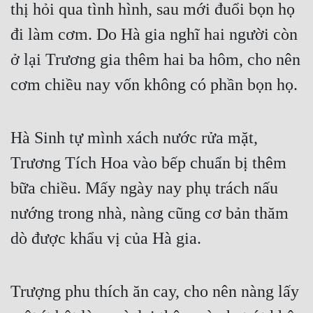
thị hỏi qua tình hình, sau mới đuổi bọn họ 
Cổ Đại
đi làm cơm. Do Hà gia nghĩ hai người còn 
Du Hí
ở lại Trương gia thêm hai ba hôm, cho nên 
Dã Sử
cơm chiều nay vốn không có phần bọn họ.
Dị Giới
Dị Năng
Hà Sinh tự mình xách nước rửa mặt, 
Gia Đấu
Trương Tích Hoa vào bếp chuẩn bị thêm 
Góc Nhìn Nam
bữa chiều. Mấy ngày nay phụ trách nấu 
Góc Nhìn Nữ
nướng trong nhà, nàng cũng cơ bản thăm 
Huyền Huyễn
dò được khẩu vị của Hà gia.
Huyền Nghi
Trượng phu thích ăn cay, cho nên nàng lấy 
Huyền Ảo