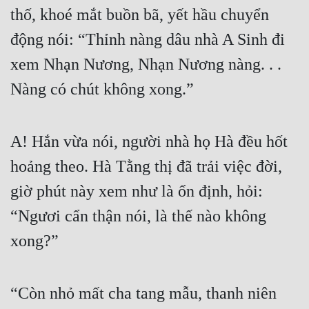
thố, khoé mắt buồn bã, yết hầu chuyển 
Tu Chân
động nói: “Thỉnh nàng dâu nhà A Sinh đi 
Tu Tiên
xem Nhạn Nương, Nhạn Nương nàng. . . 
Tội Phạm
Nàng có chút không xong.”
Vô Địch
Võ Hiệp
A! Hắn vừa nói, người nhà họ Hà đều hốt 
Võng Du
hoảng theo. Hà Tằng thị đã trải việc đời, 
Xuyên Không
giờ phút này xem như là ổn định, hỏi: 
Xuyên Nhanh
“Ngươi cẩn thận nói, là thế nào không 
Xuyên Sách
xong?”
Xuyên Thư
“Còn nhỏ mất cha tang mẫu, thanh niên 
Điền Văn