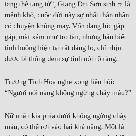
tang thê tang tử”, Giang Đại Sơn sinh ra là 
Đô Thị
mệnh khổ, cuộc đời này sợ nhất thân nhân 
Đông Phương
có chuyện không may. Vốn đang lúc gấp 
Đông Phương Huyền Huyễn
gáp, mặt xám như tro tàn, nhưng hắn biết 
Đồng Nhân
tình huống hiện tại rất đáng lo, chỉ nhịn 
được bi thống đem sự tình nói rõ ràng.
Cẩu Đạo Trường Sinh
Ngự Thú
Trương Tích Hoa nghe xong liền hỏi: 
Truyện Nam
“Ngươi nói nàng không ngừng chảy máu?”
Truyện Nữ
Vô Địch Lưu
Nữ nhân kia phía dưới không ngừng chảy 
Xây Dựng Thế Lực
máu, có thể rơi vào hai khả năng. Một là 
Đam Mỹ