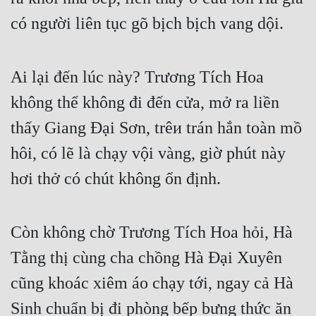
có người liên tục gõ bịch bịch vang dội.
Mưu Mô
Mạt Thế
Ai lại đến lúc này? Trương Tích Hoa 
Mỹ Thực
không thể không đi đến cửa, mở ra liền 
Ngôn Tình
thấy Giang Đại Sơn, trêи trán hắn toàn mồ 
Ngược
hôi, có lẽ là chạy vội vàng, giờ phút này 
Nữ Cường
hơi thở có chút không ổn định.
Nữ Phụ
Phong Thủy - Tâm Linh
Còn không chờ Trương Tích Hoa hỏi, Hà 
Phương Tây
Tằng thị cùng cha chồng Hà Đại Xuyên 
cũng khoác xiêm áo chạy tới, ngay cả Hà 
Phản Phái
Sinh chuẩn bị đi phòng bếp bưng thức ăn 
Quan Trường