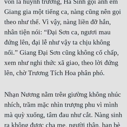
vốn là huynh trưởng, Hà Sinh gọi anh em 
Giang gia một tiếng ca, nàng cũng nên gọi 
theo như thế. Vì vậy, nàng liền đỡ hắn, 
nhân tiện nói: “Đại Sơn ca, ngươi mau 
đứng lên, đại lễ như vậy ta chịu không 
nổi.” Giang Đại Sơn cũng không cố chấp, 
xem như nghi thức xã giao, theo lời đứng 
lên, chờ Trương Tích Hoa phân phó.
Nhạn Nương nằm trêи giường không nhúc 
nhích, trầm mặc nhìn trượng phu vì mình 
mà quỳ xuống, tâm đau như cắt. Nàng sinh 
ra không được cha mẹ, người thân, bạn bè 