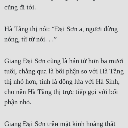
cũng đi tới.
Quân Sự
Sảng Văn
Hà Tằng thị nói: “Đại Sơn a, ngươi đừng 
Sắc
nóng, từ từ nói. . .”
Sủng
Thanh Xuân
Giang Đại Sơn cũng là hán tử hơn ba mươi 
Tiên Hiệp
tuổi, chẳng qua là bối phận so với Hà Tằng 
Tiểu Thuyết
thị nhỏ hơn, tính là đồng lứa với Hà Sinh, 
Trinh Thám
cho nên Hà Tằng thị trực tiếp gọi với bối 
Triều Đấu
phận nhỏ.
Trùng Sinh
Giang Đại Sơn trêи mặt kinh hoảng thất 
Trọng Sinh