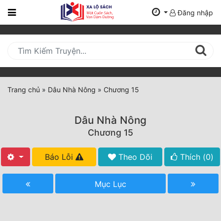
Đăng nhập
Trang
Chủ
Mới
Cập
Nhật
Trang chủ
»
Dâu Nhà Nông
»
Chương 15
(current)
BXH
Dâu Nhà Nông
Thể Loại
Chương 15
Báo Lỗi
Theo Dõi
Thích (
0
)
Tất Cả
Truyện Mới Ra
Mục Lục
Hoàn Thành