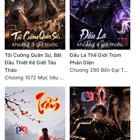
khoảng 3 giờ trước
khoảng 4 giờ trước
Tối Cường Quân Sư, Bắt
Đấu La Thế Giới Trùm
Đầu Thiết Kế Giết Tào
Phản Diện
Tháo
Chương 290 Bốn Đại Tông Môn Đơn Thuộc Tính Vô Cùng Thê Lương
Chương 1072 Mục tiêu của chúng ta là biển sao trời (2/2)