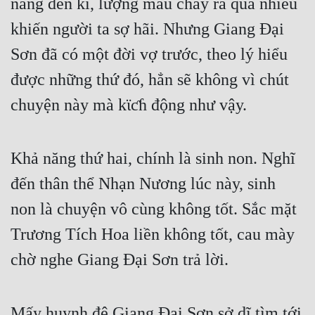
nàng đến kì, lượng máu chảy ra quá nhiều 
khiến người ta sợ hãi. Nhưng Giang Đại 
Đẹp
Sơn đã có một đời vợ trước, theo lý hiểu 
Đẹp Hiệp
được những thứ đó, hẳn sẽ không vì chút 
Tính Cách Nhân Vật :
chuyện này mà kϊƈɦ động như vậy.
Cơ Trí
Sát Phạt Quyết Đoán
Khả năng thứ hai, chính là sinh non. Nghĩ 
Vô Sỉ
đến thân thể Nhạn Nương lúc này, sinh 
non là chuyện vô cùng không tốt. Sắc mặt 
Điềm Đạm
Trương Tích Hoa liền không tốt, cau mày 
chờ nghe Giang Đại Sơn trả lời.
Mấy huynh đệ Giang Đại Sơn sở dĩ tìm tới 