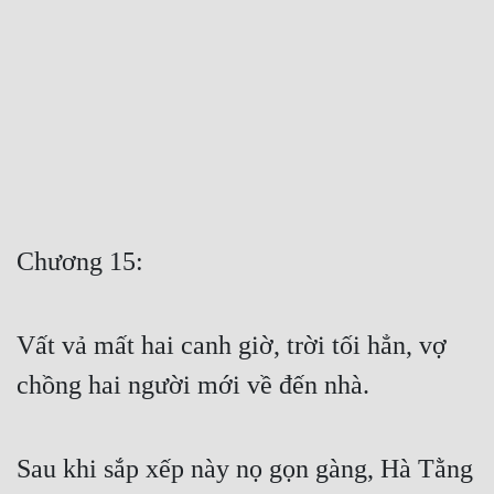
Free
Hậu Cung
Truyện Convert
Truyện Dịch
Truyện Nhập Môn
Truyện ngắn
Chương 15:
Xa Lộ Dịch
Vất vả mất hai canh giờ, trời tối hẳn, vợ 
Cung Đấu
chồng hai người mới về đến nhà.
Cạnh Kỹ
Sau khi sắp xếp này nọ gọn gàng, Hà Tằng 
Cổ Tiên Hiệp