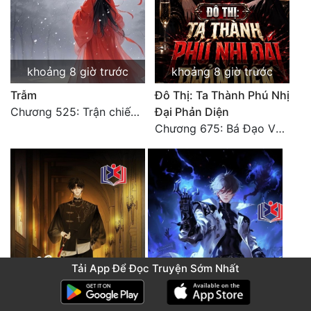
khoảng 8 giờ trước
khoảng 8 giờ trước
Trẫm
Đô Thị: Ta Thành Phú Nhị
Chương 525: Trận chiến tấn công phòng thủ Macao (2)
Đại Phản Diện
Chương 675: Bá Đạo Vương Gia
Tải App Để Đọc Truyện Sớm Nhất