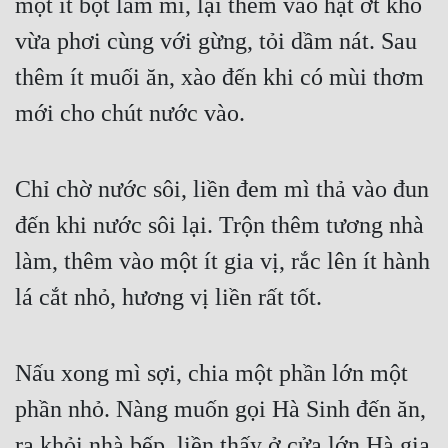
một ít bột làm mì, lại thêm vào hạt ớt khô 
Hài Hước
vừa phơi cùng với gừng, tỏi dầm nát. Sau 
Hệ Thống
thêm ít muối ăn, xào đến khi có mùi thơm 
Học Đường
mới cho chút nước vào.
Khoa Huyễn
Khoa Huyễn Không Gian
Chỉ chờ nước sôi, liền đem mì thả vào đun 
Kinh Dị
đến khi nước sôi lại. Trộn thêm tương nhà 
Kiếm Hiệp
làm, thêm vào một ít gia vị, rắc lên ít hành 
Kỳ Huyễn
lá cắt nhỏ, hương vị liền rất tốt.
Kỳ Ảo
Linh Dị
Nấu xong mì sợi, chia một phần lớn một 
phần nhỏ. Nàng muốn gọi Hà Sinh đến ăn, 
Làm Giàu
ra khỏi nhà bếp, liền thấy ở cửa lớn Hà gia 
Lịch Sử