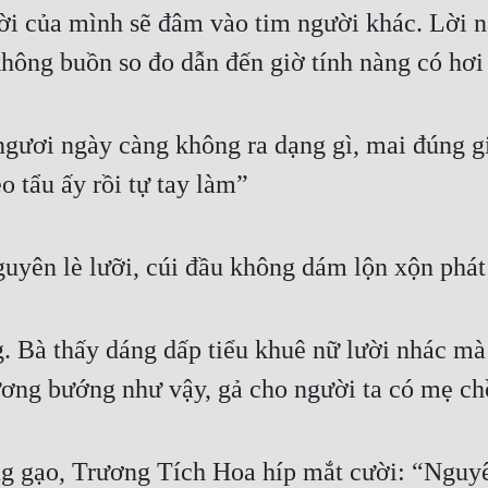
i của mình sẽ đâm vào tim người khác. Lời nàn
không buồn so đo dẫn đến giờ tính nàng có hơi
gươi ngày càng không ra dạng gì, mai đúng giờ
eo tẩu ấy rồi tự tay làm”
ên lè lưỡi, cúi đầu không dám lộn xộn phát 
. Bà thấy dáng dấp tiểu khuê nữ lười nhác m
 ương bướng như vậy, gả cho người ta có mẹ ch
g gạo, Trương Tích Hoa híp mắt cười: “Nguyê