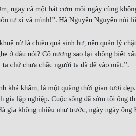
ơm, ngay cả một bát cơm mỗi ngày cũng không
 tự xỉ vả mình!”. Hà Nguyên Nguyên nói liê
huê nữ là chiều quá sinh hư, nên quản lý chặt
he ở đâu nói? Cô nương sao lại không biết xấu
 ta chứ chưa chắc người ta đã để vào mắt.”.
h khá khẩm, là một quãng thời gian tươi đẹp.
nh gia lập nghiệp. Cuộc sống đã sớm tôi ông t
à gia không nhiều như trước, ngày ngày ông H