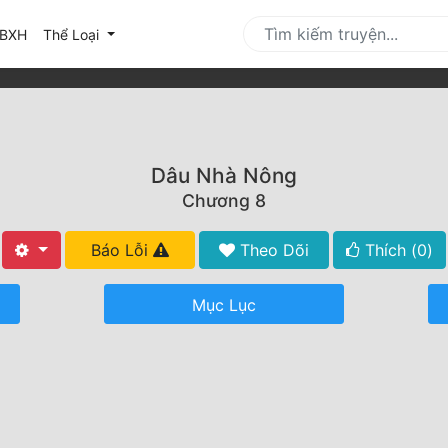
urrent)
BXH
Thể Loại
Dâu Nhà Nông
Chương 8
Báo Lỗi
Theo Dõi
Thích (
0
)
Mục Lục