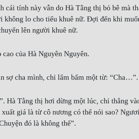
cái tính này vẫn do Hà Tằng thị bỏ bê mà thà
ời không lo cho tiểu khuê nữ. Đợi đến khi muốn
huyển lên người khuê nữ.
èo cao của Hà Nguyên Nguyên.
n sợ cha mình, chỉ lẩm bẩm một từ: “Cha…”.
”. Hà Tằng thị hơi dừng một lúc, chỉ thẳng v
, xuất giá là từ cô nương có thể nói sao? Ngươ
huyện đó là không thể”.