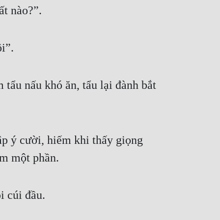
ất nào?”.
i”.
tẩu nấu khó ăn, tẩu lại đành bắt 
 ý cười, hiếm khi thấy giọng 
êm một phần.
 cúi đầu.