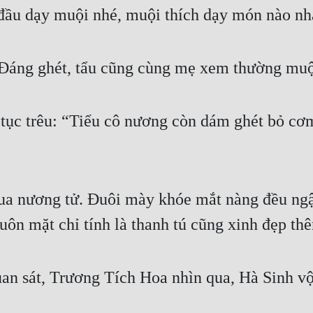
 đầu dạy muội nhé, muội thích dạy món nào nh
Đáng ghét, tẩu cũng cùng mẹ xem thường muộ
tục trêu: “Tiểu cô nương còn dám ghét bỏ cơm 
ua nương tử. Đuôi mày khóe mắt nàng đều ngập
uôn mặt chỉ tính là thanh tú cũng xinh đẹp th
n sát, Trương Tích Hoa nhìn qua, Hà Sinh vội