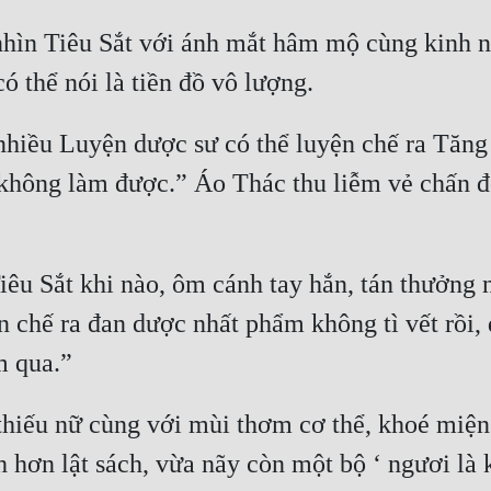
hìn Tiêu Sắt với ánh mắt hâm mộ cùng kinh ngạ
 nhiều Luyện dược sư có thể luyện chế ra Tăng 
hông làm được.” Áo Thác thu liễm vẻ chấn độn
u Sắt khi nào, ôm cánh tay hắn, tán thưởng nói
 chế ra đan dược nhất phẩm không tì vết rồi, 
iếu nữ cùng với mùi thơm cơ thể, khoé miệng
 hơn lật sách, vừa nãy còn một bộ ‘ ngươi là kẻ 