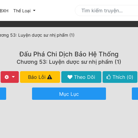
urrent)
BXH
Thể Loại
ơng 53: Luyện dược sư nhị phẩm (1)
Đấu Phá Chi Dịch Bảo Hệ Thống
Chương 53: Luyện dược sư nhị phẩm (1)
Báo Lỗi
Theo Dõi
Thích (
0
)
Mục Lục