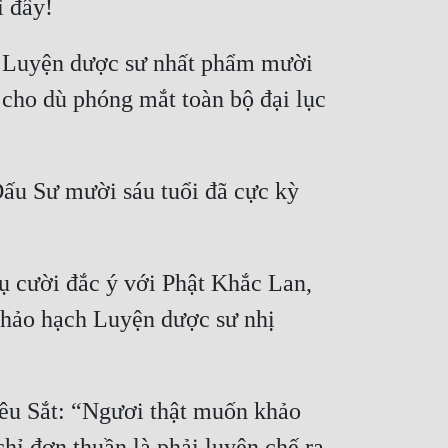
i, Luyện dược sư nhất phẩm mười 
cho dù phóng mắt toàn bộ đại lục 
Đấu Sư mười sáu tuổi đã cực kỳ 
ụ cười đắc ý với Phật Khắc Lan, 
khảo hạch Luyện dược sư nhị 
iêu Sắt: “Ngươi thật muốn khảo 
 đơn thuần là phải luyện chế ra 