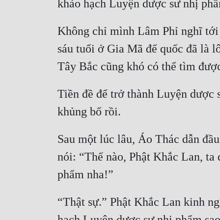
Không chỉ mình Lâm Phỉ nghĩ tới h
sáu tuổi ở Gia Mã đế quốc đã là l
Tiền đề để trở thành Luyện dược s
Sau một lúc lâu, Áo Thác dẫn đầu 
nói: “Thế nào, Phật Khắc Lan, ta 
“Thật sự.” Phật Khắc Lan kinh ngạ
hạch Luyện dược sư nhị phẩm sao?