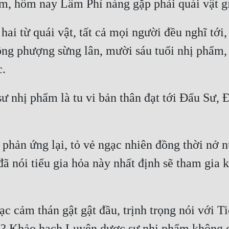
ai từ quái vật, tất cả mọi người đều nghĩ tớ
ông phượng sừng lân, mười sáu tuổi nhị phẩm, 
ư nhị phẩm là tu vi bản thân đạt tới Đấu Sư, 
phản ứng lại, tỏ vẻ ngạc nhiên đồng thời nở n
đã nói tiểu gia hỏa này nhất định sẽ tham gia 
c cảm thán gật gật đầu, trịnh trọng nói với T
 Khảo hạch Luyện dược sư nhị phẩm không chỉ