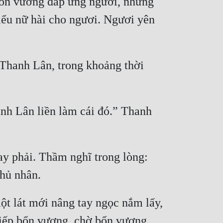
Bổn vương đáp ứng ngươi, nhưng 
iểu nữ hài cho ngươi. Ngươi yên 
Thanh Lân, trong khoảng thời 
nh Lân liền làm cái đó.” Thanh 
y phải. Thầm nghĩ trong lòng: 
t lát mới nâng tay ngọc nắm lấy, 
hiếp bổn vương, chờ bổn vương 