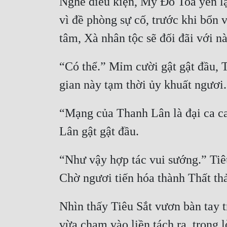
Nghe điều kiện, Mỹ Đỗ Toa yên lặ
vì đề phòng sự cố, trước khi bổn 
“Có thể.” Mỉm cười gật gật đầu, T
“Mạng của Thanh Lân là đại ca ca
“Như vậy hợp tác vui sướng.” Tiêu
Nhìn thấy Tiêu Sắt vươn bàn tay 
vừa chạm vào liền tách ra, trong