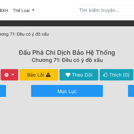
urrent)
BXH
Thể Loại
ơng 71: Đều có ý đồ xấu
Đấu Phá Chi Dịch Bảo Hệ Thống
Chương 71: Đều có ý đồ xấu
Báo Lỗi
Theo Dõi
Thích (
0
)
Mục Lục