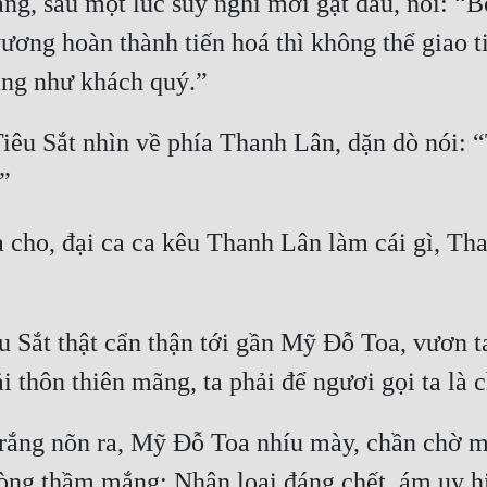
ng, sau một lúc suy nghĩ mới gật đầu, nói: “
vương hoàn thành tiến hoá thì không thể giao t
iêu Sắt nhìn về phía Thanh Lân, dặn dò nói: “
 cho, đại ca ca kêu Thanh Lân làm cái gì, Tha
 Sắt thật cẩn thận tới gần Mỹ Đỗ Toa, vươn ta
trắng nõn ra, Mỹ Đỗ Toa nhíu mày, chần chờ mộ
 lòng thầm mắng: Nhân loại đáng chết, ám uy 