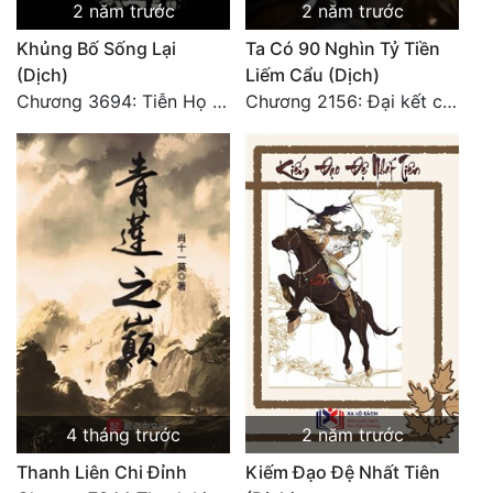
2 năm trước
2 năm trước
Khủng Bố Sống Lại
Ta Có 90 Nghìn Tỷ Tiền
(Dịch)
Liếm Cẩu (Dịch)
Chương 3694: Tiễn Họ Đoạn Đường Cuối - Hoàn
Chương 2156: Đại kết cục!!!
4 tháng trước
2 năm trước
Thanh Liên Chi Đỉnh
Kiếm Đạo Đệ Nhất Tiên