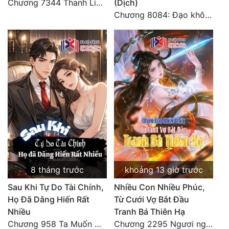
Chương 7344 Thanh Liên đỉnh (Đại kết cục) (2) HẾT.
(Dịch)
Chương 8084: Đạo không bờ bến (Đại kết cục) (10)
8 tháng trước
khoảng 13 giờ trước
Sau Khi Tự Do Tài Chính,
Nhiều Con Nhiều Phúc,
Họ Đã Dâng Hiến Rất
Từ Cưới Vợ Bắt Đầu
Nhiều
Tranh Bá Thiên Hạ
Chương 958 Ta Muốn Cùng Các Cô Vĩnh Viễn Ở Bên Nhau (2) Hết
Chương 2295 Ngươi nghĩ chuyện Đại Viêm tiên triều làm có thể giấu được thiên hạ sao?