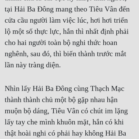
Hài Hước
tại Hải Ba Đông mang theo Tiêu Vân đến
Hệ Thống
cửa cầu người làm việc lúc, hơi hơi triển
Học Đường
lộ một số thực lực, hắn thì nhất định phải
Khoa Huyễn
cho hai người toàn bộ nghi thức hoan
Khoa Huyễn Không Gian
nghênh, sau đó, thì biến thành trước mắt
lần này tràng diện.
Kinh Dị
Kiếm Hiệp
Nhìn lấy Hải Ba Đông cùng Thạch Mạc
Kỳ Huyễn
thành thành chủ một bộ gặp nhau hận
Kỳ Ảo
muộn bộ dáng, Tiêu Vân có chút im lặng
Linh Dị
lấy tay che mình khuôn mặt, hắn có khi
Làm Giàu
thật hoài nghi có phải hay không Hải Ba
Lịch Sử