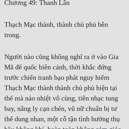
Chương 49: Thanh Lân
Free
Hậu Cung
Thạch Mạc thành, thành chủ phủ bên
Truyện Convert
trong.
Truyện Dịch
Truyện Nhập Môn
Người nào cũng không nghĩ ra ở vào Gia
Mã đế quốc biên cảnh, thời khắc đứng
Truyện ngắn
trước chiến tranh bạo phát nguy hiểm
Xa Lộ Dịch
Thạch Mạc thành thành chủ phủ hiện tại
thế mà náo nhiệt vô cùng, tiên nhạc tung
Cung Đấu
bay, nâng ly cạn chén, vũ nữ chuẩn bị tư
Cạnh Kỹ
thế dung nhan, một cỗ tận tình hưởng thụ
Cổ Tiên Hiệp