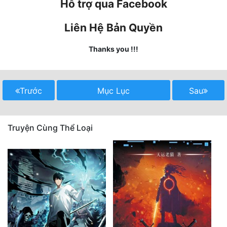
Hỗ trợ qua Facebook
Tu Chân
Liên Hệ Bản Quyền
Tu Tiên
Thanks you !!!
Tội Phạm
Vô Địch
Trước
Mục Lục
Sau
Võ Hiệp
Võng Du
Truyện Cùng Thể Loại
Xuyên Không
Xuyên Nhanh
Xuyên Sách
Xuyên Thư
Điền Văn