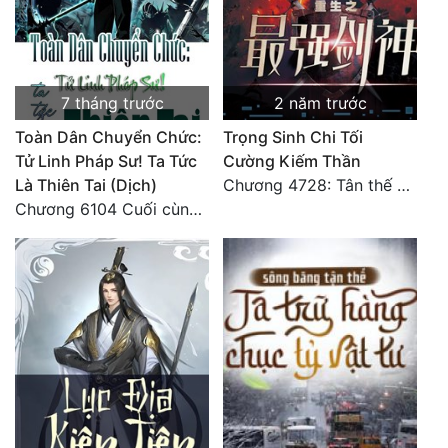
Đô Thị
Đông Phương
Đông Phương Huyền Huyễn
7 tháng trước
2 năm trước
Đồng Nhân
Toàn Dân Chuyển Chức:
Trọng Sinh Chi Tối
Tử Linh Pháp Sư! Ta Tức
Cường Kiếm Thần
Là Thiên Tai (Dịch)
Chương 4728: Tân thế giới (đại kết cục) (10)
Cẩu Đạo Trường Sinh
Chương 6104 Cuối cùng (HẾT)
Ngự Thú
Truyện Nam
Truyện Nữ
Vô Địch Lưu
Xây Dựng Thế Lực
Đam Mỹ