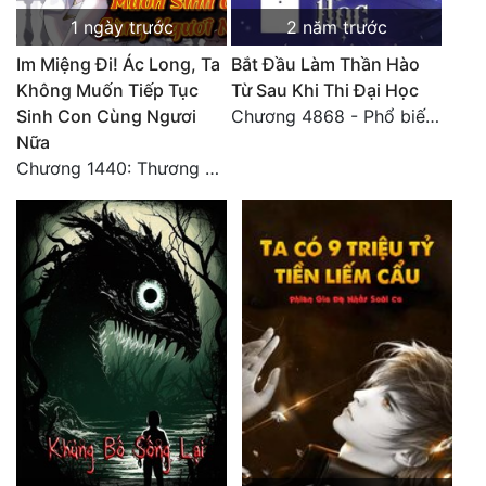
1 ngày trước
2 năm trước
Im Miệng Đi! Ác Long, Ta
Bắt Đầu Làm Thần Hào
Không Muốn Tiếp Tục
Từ Sau Khi Thi Đại Học
Sinh Con Cùng Ngươi
Chương 4868 - Phổ biến Hạ Quốc tệ!
Nữa
Chương 1440: Thương Hoành Vạn Vật (7)