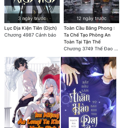
Đẹp
3 ngày trước
12 ngày trước
Đẹp Hiệp
Lục Địa Kiện Tiên (Dịch)
Toàn Cầu Băng Phong :
Chương 4987 Cảnh báo
Ta Chế Tạo Phòng An
Tính Cách Nhân Vật :
Toàn Tại Tận Thế
Chương 3749 Thế Đao xuất kích
Cơ Trí
Sát Phạt Quyết Đoán
Vô Sỉ
Điềm Đạm