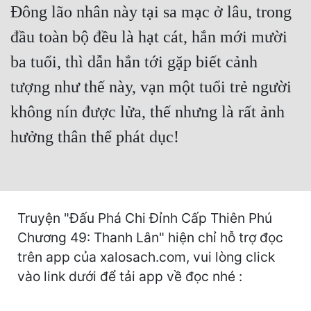
Đông lão nhân này tại sa mạc ở lâu, trong
Mưu Mô
đầu toàn bộ đều là hạt cát, hắn mới mười
Mạt Thế
ba tuổi, thì dẫn hắn tới gặp biết cảnh
Mỹ Thực
tượng như thế này, vạn một tuổi trẻ người
không nín được lửa, thế nhưng là rất ảnh
Ngôn Tình
hưởng thân thể phát dục!
Ngược
Nữ Cường
Nữ Phụ
Truyện "Đấu Phá Chi Đỉnh Cấp Thiên Phú
Phong Thủy - Tâm Linh
Chương 49: Thanh Lân" hiện chỉ hỗ trợ đọc
Phương Tây
trên app của xalosach.com, vui lòng click
vào link dưới để tải app về đọc nhé :
Phản Phái
Quan Trường