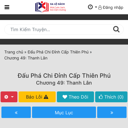
Đăng nhập
Trang
Chủ
Mới
Cập
Nhật
Trang chủ
»
Đấu Phá Chi Đỉnh Cấp Thiên Phú
»
(current)
Chương 49: Thanh Lân
BXH
Thể Loại
Đấu Phá Chi Đỉnh Cấp Thiên Phú
Chương 49: Thanh Lân
Tất Cả
Báo Lỗi
Theo Dõi
Thích (
0
)
Truyện Mới Ra
Mục Lục
Hoàn Thành