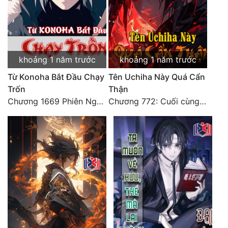
Đẹp
Đẹp Hiệp
khoảng 1 năm trước
khoảng 1 năm trước
Tính Cách Nhân Vật :
Từ Konoha Bắt Đầu Chạy
Tên Uchiha Này Quá Cẩn
Cơ Trí
Trốn
Thận
Chương 1669 Phiên Ngoại (3)
Chương 772: Cuối cùng Nhẫn Giới (Đại kết cục)
Sát Phạt Quyết Đoán
Vô Sỉ
Điềm Đạm