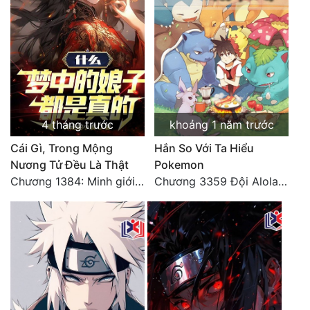
Đô Thị
Đông Phương
Đông Phương Huyền Huyễn
Đồng Nhân
4 tháng trước
khoảng 1 năm trước
Cẩu Đạo Trường Sinh
Cái Gì, Trong Mộng
Hắn So Với Ta Hiểu
Nương Tử Đều Là Thật
Pokemon
Ngự Thú
Chương 1384: Minh giới cực độc
Chương 3359 Đội Alola tốt nghiệp!
Truyện Nam
Truyện Nữ
Vô Địch Lưu
Xây Dựng Thế Lực
Đam Mỹ