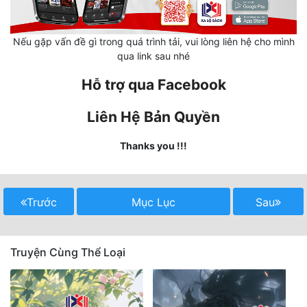
Quân Sự
Nếu gặp vấn đề gì trong quá trình tải, vui lòng liên hệ cho mình
Sảng Văn
qua link sau nhé
Sắc
Hỗ trợ qua Facebook
Sủng
Liên Hệ Bản Quyền
Thanh Xuân
Thanks you !!!
Tiên Hiệp
Tiểu Thuyết
Trước
Mục Lục
Sau
Trinh Thám
Triều Đấu
Truyện Cùng Thể Loại
Trùng Sinh
Trọng Sinh