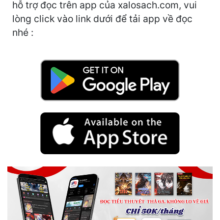
hỗ trợ đọc trên app của xalosach.com, vui
lòng click vào link dưới để tải app về đọc
Mưu Mô
nhé :
Mạt Thế
Mỹ Thực
Ngôn Tình
Ngược
Nữ Cường
Nữ Phụ
Phong Thủy - Tâm Linh
Phương Tây
Phản Phái
Quan Trường