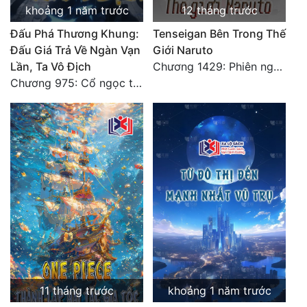
khoảng 1 năm trước
12 tháng trước
Đấu Phá Thương Khung:
Tenseigan Bên Trong Thế
Đấu Giá Trả Về Ngàn Vạn
Giới Naruto
Lần, Ta Vô Địch
Chương 1429: Phiên ngoại Hokage Đệ Lục tranh đoạt chiến (cuối cùng)
Chương 975: Cổ ngọc tề tựu, đấu giá đế phẩm Sồ Đan! (Đại Kết Cục)
11 tháng trước
khoảng 1 năm trước