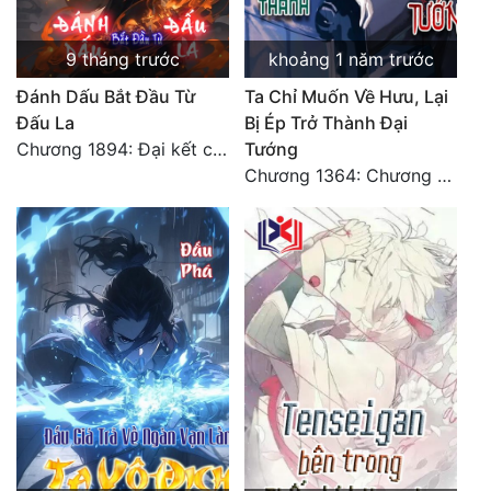
9 tháng trước
khoảng 1 năm trước
Đánh Dấu Bắt Đầu Từ
Ta Chỉ Muốn Về Hưu, Lại
Đấu La
Bị Ép Trở Thành Đại
Chương 1894: Đại kết cục
Tướng
Chương 1364: Chương cuối, ngươi muốn làm cái gì vương tới?