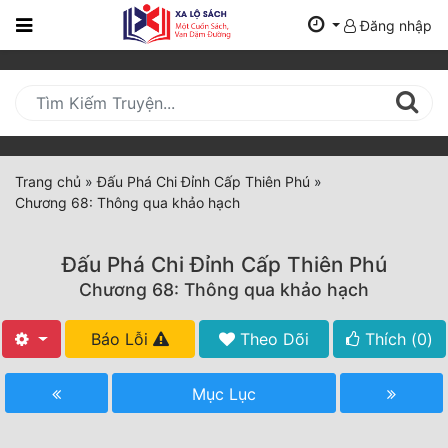
Đăng nhập
Trang
Chủ
Mới
Cập
Nhật
Trang chủ
»
Đấu Phá Chi Đỉnh Cấp Thiên Phú
»
(current)
Chương 68: Thông qua khảo hạch
BXH
Thể Loại
Đấu Phá Chi Đỉnh Cấp Thiên Phú
Chương 68: Thông qua khảo hạch
Tất Cả
Báo Lỗi
Theo Dõi
Thích (
0
)
Truyện Mới Ra
Mục Lục
Hoàn Thành