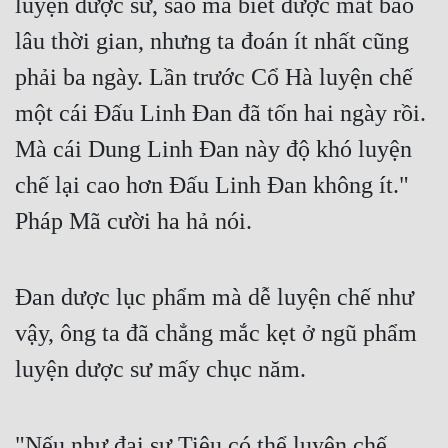
luyện dược sư, sao mà biết được mất bao
Cổ Đại
lâu thời gian, nhưng ta đoán ít nhất cũng
Du Hí
phải ba ngày. Lần trước Cổ Hà luyện chế
Dã Sử
một cái Đấu Linh Đan đã tốn hai ngày rồi.
Dị Giới
Mà cái Dung Linh Đan này độ khó luyện
Dị Năng
chế lại cao hơn Đấu Linh Đan không ít."
Gia Đấu
Pháp Mã cười ha hả nói.
Góc Nhìn Nam
Đan dược lục phẩm mà dễ luyện chế như
Góc Nhìn Nữ
vậy, ông ta đã chẳng mắc kẹt ở ngũ phẩm
Huyền Huyễn
luyện dược sư mấy chục năm.
Huyền Nghi
Huyền Ảo
"Nếu như đại sư Tiêu có thể luyện chế