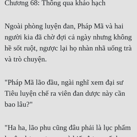
Chương 68: Thông qua khảo hạch
Free
Hậu Cung
Ngoài phòng luyện đan, Pháp Mã và hai
Truyện Convert
người kia đã chờ đợi cả ngày nhưng không
Truyện Dịch
hề sốt ruột, ngược lại họ nhàn nhã uống trà
và trò chuyện.
Truyện Nhập Môn
Truyện ngắn
"Pháp Mã lão đầu, ngài nghĩ xem đại sư
Xa Lộ Dịch
Tiêu luyện chế ra viên đan dược này cần
bao lâu?"
Cung Đấu
Cạnh Kỹ
"Ha ha, lão phu cũng đâu phải là lục phẩm
Cổ Tiên Hiệp