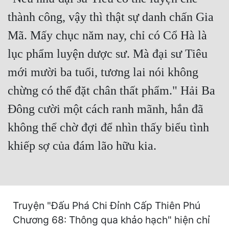
Hài Hước
thành công, vậy thì thật sự danh chấn Gia
Hệ Thống
Mã. Mấy chục năm nay, chỉ có Cổ Hà là
Học Đường
lục phẩm luyện dược sư. Mà đại sư Tiêu
Khoa Huyễn
mới mười ba tuổi, tương lai nói không
Khoa Huyễn Không Gian
chừng có thể đặt chân thất phẩm." Hải Ba
Kinh Dị
Đông cười một cách ranh mãnh, hắn đã
không thể chờ đợi để nhìn thấy biểu tình
Kiếm Hiệp
khiếp sợ của đám lão hữu kia.
Kỳ Huyễn
Kỳ Ảo
Linh Dị
Truyện "Đấu Phá Chi Đỉnh Cấp Thiên Phú
Làm Giàu
Chương 68: Thông qua khảo hạch" hiện chỉ
Lịch Sử