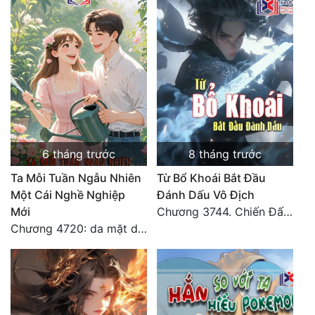
Tu Chân
Tu Tiên
Tội Phạm
Vô Địch
Võ Hiệp
6 tháng trước
8 tháng trước
Võng Du
Ta Mỗi Tuần Ngẫu Nhiên
Từ Bổ Khoái Bắt Đầu
Xuyên Không
Một Cái Nghề Nghiệp
Đánh Dấu Vô Địch
Mới
Chương 3744. Chiến Đấu nghiền ép, Cực Thiên Chỉ Chủ (Đại Kết Cục)
Xuyên Nhanh
Chương 4720: da mặt dày
Xuyên Sách
Xuyên Thư
Điền Văn