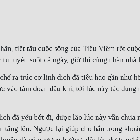
hân, tiết tấu cuộc sống của Tiêu Viêm rốt cuộ
hế ra trúc cơ linh dịch đã tiêu hao gần như hế
 vào tám đoạn đấu khí, tới lúc này tác dụng m
dịch đã yếu bớt đi, dược lão lúc này vẫn chưa 
m tăng lên. Ngược lại giúp cho hắn trong khoảng
luyện đã có phương hướng, đôi lúc được nghỉ 