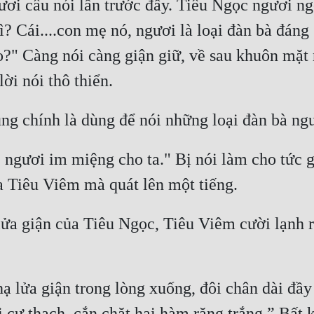
ngươi câu nói lần trước đấy. Tiêu Ngọc ngươi n
gì? Cái....con mẹ nó, ngươi là loại đàn bà đáng 
ao?" Càng nói càng giận giữ, về sau khuôn mặt
, ngươi im miệng cho ta." Bị nói làm cho tức g
ửa giận của Tiêu Ngọc, Tiêu Viêm cười lạnh rờ
ạ lửa giận trong lòng xuống, đôi chân dài đầy
 cự thạch, cắn chặt hai hàm răng trắng,” Bất k