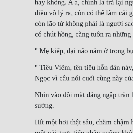
hay không. A a, chính là trả lại 
điều vô lý ra, còn có thể làm cái 
còn lão tử không phải là người s
" Tiêu Viêm, tên tiểu hỗn đản này
Nhìn vào đôi mắt đăng ngập tràn l
Hít một hơi thật sâu, chầm chậm h
một cái, trực tiếp nhảy xuống khỏi