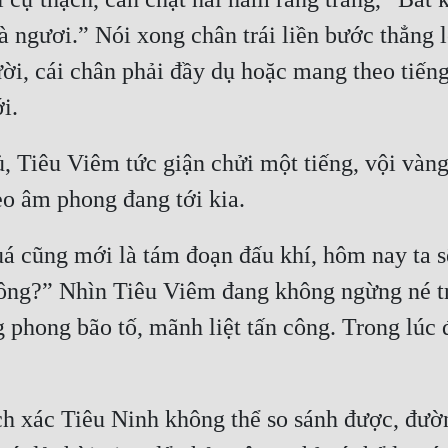
à ngươi.” Nói xong chân trái liền bước thẳng 
i, cái chân phải đầy dụ hoặc mang theo tiếng
, Tiêu Viêm tức giận chửi một tiếng, vội vàng
 quá cũng mới là tám đoạn đấu khí, hôm nay ta 
ông?” Nhìn Tiêu Viêm đang không ngừng né tr
 phong bão tố, mãnh liệt tấn công. Trong lúc đó
h xác Tiêu Ninh không thể so sánh được, đườn