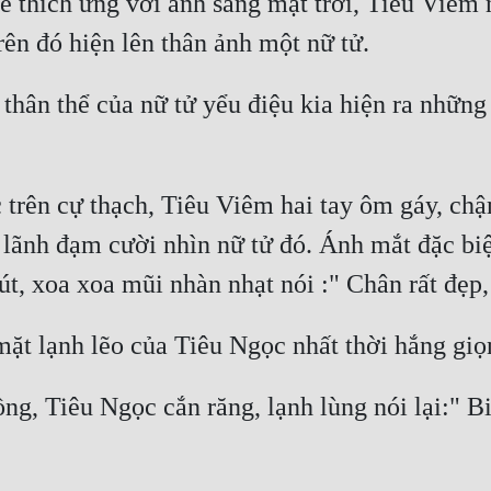
ể thích ứng với ánh sáng mặt trời, Tiêu Viêm 
 thân thể của nữ tử yểu điệu kia hiện ra nhữn
trên cự thạch, Tiêu Viêm hai tay ôm gáy, chậ
 lãnh đạm cười nhìn nữ tử đó. Ánh mắt đặc biệt
g, Tiêu Ngọc cắn răng, lạnh lùng nói lại:" Biế