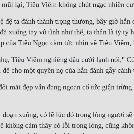
ệ đệ ta đánh thành trọng thương, bây giờ hắn 
 xuống tay vô tình như thế, ta thân là tỷ tỷ h
ẹ, Tiêu Viêm nghiêng đầu cười lạnh nói," Có p
ôi mắt đẹp vẫn đang ngoan cố tức giận trừng m
 đoạn xuống, có lẽ lúc đó trong lòng ngươi sẽ 
sẽ không cảm thấy có lỗi trong lòng, cũng khôn