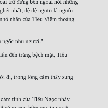
goại trừ đứng bên ngoài nói những 
ghét nhất, đệ đệ ngươi là người 
 nhỏ nhắn của Tiêu Viêm thoáng 
iận đến trắng bệch mặt, Tiêu 
i đi, trong lòng cảm thấy sung 
 cảm tính của Tiêu Ngọc nhảy 
ể có ra sao, hôm nay ta quyết 