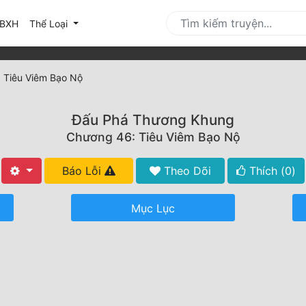
urrent)
BXH
Thể Loại
 Tiêu Viêm Bạo Nộ
Đấu Phá Thương Khung
Chương 46: Tiêu Viêm Bạo Nộ
Báo Lỗi
Theo Dõi
Thích (
0
)
Mục Lục