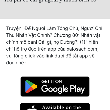
Hài Hước
Hệ Thống
Học Đường
Truyện "Để Ngươi Làm Tông Chủ, Ngươi Chỉ
Khoa Huyễn
Thu Nhân Vật Chính? Chương 80: Nhân vật
Khoa Huyễn Không Gian
chính mô bản! Cái gì, họ Đường?! (1)" hiện
chỉ hỗ trợ đọc trên app của xalosach.com,
Kinh Dị
vui lòng click vào link dưới để tải app về
Kiếm Hiệp
đọc nhé :
Kỳ Huyễn
Kỳ Ảo
Linh Dị
Làm Giàu
Lịch Sử