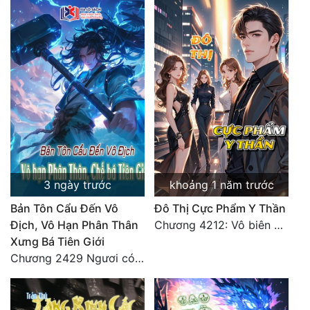
Đẹp
Đẹp Hiệp
Tính Cách Nhân Vật :
Cơ Trí
Sát Phạt Quyết Đoán
Vô Sỉ
3 ngày trước
khoảng 1 năm trước
Điềm Đạm
Bản Tôn Cẩu Đến Vô
Đô Thị Cực Phẩm Y Thần
Địch, Vô Hạn Phân Thân
Chương 4212: Vô biên hắc ám
Xưng Bá Tiên Giới
Chương 2429 Ngươi có tuệ nhãn? Ta có...