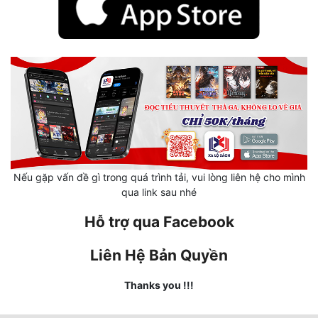
Mưu Mô
Mạt Thế
Mỹ Thực
Ngôn Tình
Ngược
Nữ Cường
Nếu gặp vấn đề gì trong quá trình tải, vui lòng liên hệ cho mình
qua link sau nhé
Nữ Phụ
Hỗ trợ qua Facebook
Phong Thủy - Tâm Linh
Liên Hệ Bản Quyền
Phương Tây
Phản Phái
Thanks you !!!
Quan Trường