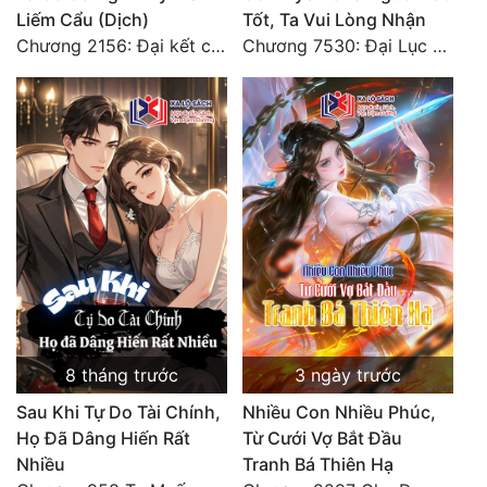
Liếm Cẩu (Dịch)
Tốt, Ta Vui Lòng Nhận
Tu Chân
Chương 2156: Đại kết cục!!!
Chương 7530: Đại Lục Khởi Nguyên – Kiến Thành 71
Tu Tiên
Tội Phạm
Vô Địch
Võ Hiệp
Võng Du
Xuyên Không
Xuyên Nhanh
Xuyên Sách
8 tháng trước
3 ngày trước
Sau Khi Tự Do Tài Chính,
Nhiều Con Nhiều Phúc,
Xuyên Thư
Họ Đã Dâng Hiến Rất
Từ Cưới Vợ Bắt Đầu
Điền Văn
Nhiều
Tranh Bá Thiên Hạ