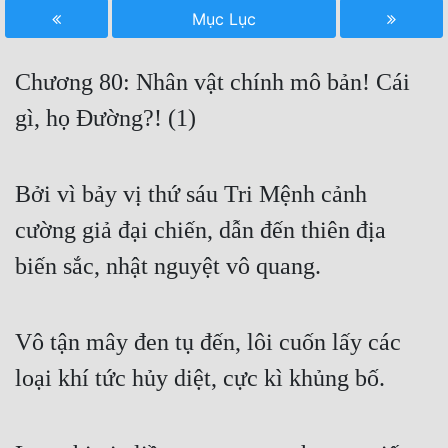
Mục Lục
Free
Hậu Cung
Chương 80: Nhân vật chính mô bản! Cái
Truyện Convert
gì, họ Đường?! (1)
Truyện Dịch
Truyện Nhập Môn
Bởi vì bảy vị thứ sáu Tri Mệnh cảnh
cường giả đại chiến, dẫn đến thiên địa
Truyện ngắn
biến sắc, nhật nguyệt vô quang.
Xa Lộ Dịch
Vô tận mây đen tụ đến, lôi cuốn lấy các
Cung Đấu
loại khí tức hủy diệt, cực kì khủng bố.
Cạnh Kỹ
Cổ Tiên Hiệp