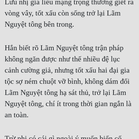
Lưu nhị gia liều mạng trọng thương giết ra
Cổ Đại
vòng vây, tốt xấu còn sống trở lại Lãm
Du Hí
Nguyệt tông bên trong.
Dã Sử
Dị Giới
Hắn biết rõ Lãm Nguyệt tông trận pháp
Dị Năng
không ngăn được như thế nhiều đệ lục
Gia Đấu
cảnh cường giả, nhưng tốt xấu hai đại gia
Góc Nhìn Nam
tộc sợ ném chuột vỡ bình, không dám đối
Lãm Nguyệt tông hạ sát thủ, trở lại Lãm
Góc Nhìn Nữ
Nguyệt tông, chí ít trong thời gian ngắn là
Huyền Huyễn
an toàn.
Huyền Nghi
Huyền Ảo
Trừ phi có cái gì ngoài ý muốn biến cố.