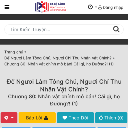
Đăng nhập
Trang
Chủ
Mới
Cập
Nhật
Trang chủ
»
(current)
Để Ngươi Làm Tông Chủ, Ngươi Chỉ Thu Nhân Vật Chính?
»
BXH
Chương 80: Nhân vật chính mô bản! Cái gì, họ Đường?! (1)
Thể Loại
Để Ngươi Làm Tông Chủ, Ngươi Chỉ Thu
Nhân Vật Chính?
Tất Cả
Chương 80: Nhân vật chính mô bản! Cái gì, họ
Đường?! (1)
Truyện Mới Ra
Hoàn Thành
Báo Lỗi
Theo Dõi
Thích (
0
)