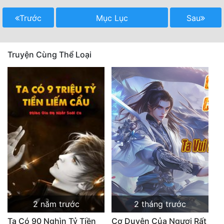
Quân Sự
Trước
Mục Lục
Sau
Sảng Văn
Truyện Cùng Thể Loại
Sắc
Sủng
Thanh Xuân
Tiên Hiệp
Tiểu Thuyết
Trinh Thám
Triều Đấu
Trùng Sinh
2 năm trước
2 tháng trước
Trọng Sinh
Ta Có 90 Nghìn Tỷ Tiền
Cơ Duyên Của Ngươi Rất