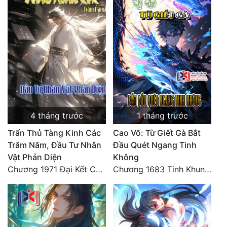
4 tháng trước
1 tháng trước
Trấn Thủ Tàng Kinh Các
Cao Võ: Từ Giết Gà Bắt
Trăm Năm, Đầu Tư Nhân
Đầu Quét Ngang Tinh
Vật Phản Diện
Không
Chương 1971 Đại Kết Cục!
Chương 1683 Tinh Khung Võ Thánh (Hết)