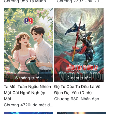
Chương 958 Ta Muốn Cùng Các Cô Vĩnh Viễn Ở Bên Nhau (2) Hết
Chương 2297 Chu Du Du mang thai
Đô Thị
Đông Phương
Đông Phương Huyền Huyễn
Đồng Nhân
Cẩu Đạo Trường Sinh
Ngự Thú
Truyện Nam
6 tháng trước
2 năm trước
Truyện Nữ
Ta Mỗi Tuần Ngẫu Nhiên
Đệ Tử Của Ta Đều Là Vô
Một Cái Nghề Nghiệp
Địch Đại Yêu (Dịch)
Vô Địch Lưu
Mới
Chương 980: Nhân đạo thành Thánh (4). HẾT.
Xây Dựng Thế Lực
Chương 4720: da mặt dày
Đam Mỹ