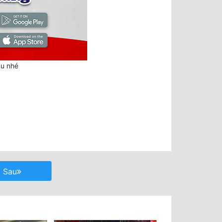
au nhé
Sau