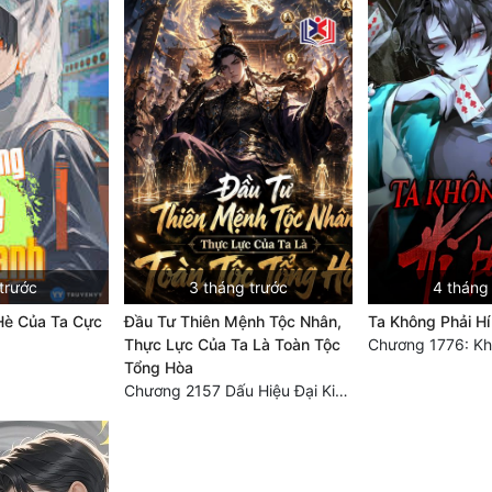
trước
3 tháng trước
4 tháng
Hè Của Ta Cực
Đầu Tư Thiên Mệnh Tộc Nhân,
Ta Không Phải Hí
Thực Lực Của Ta Là Toàn Tộc
Tổng Hòa
Chương 2157 Dấu Hiệu Đại Kiếp