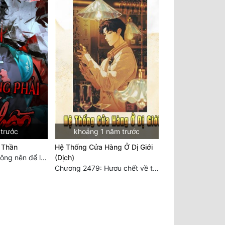
 trước
khoảng 1 năm trước
 Thần
Hệ Thống Cửa Hàng Ở Dị Giới
Chương 1776: Không nên để lại bất kỳ tiếc nuối nào
(Dịch)
Chương 2479: Hươu chết về tay ai? (Đại kết cục) (3)