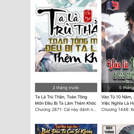
2 tháng trước
5 tháng
Ta Là Trù Thần, Toàn Tông
Vào Tù 10 Năm, 
Môn Đều Bị Ta Làm Thèm Khóc
Việc Nghĩa Là H
Chương 2871: Cái này đánh nhẹ nhõm a
Chương 1448: Kê