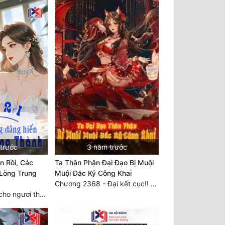
 trước
3 năm trước
n Rồi, Các
Ta Thân Phận Đại Đạo Bị Muội
Lòng Trung
Muội Đắc Kỷ Công Khai
Chương 2368 - Đại kết cục!! (5) HẾT.
Chương 766: Ta cho ngươi tham mưu một chút