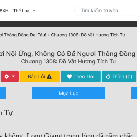
urrent)
BXH
Thể Loại
i Thông Đồng Đại Tẩu!
»
Chương 1308: Đồ Vật Hương Tích Tự
i Nội Ứng, Không Có Để Ngươi Thông Đồng 
Chương 1308: Đồ Vật Hương Tích Tự
Báo Lỗi
Theo Dõi
Thích (
0
)
Mục Lục
h Tự
ay không, Long Giang trong lòng đã nắm chắc.