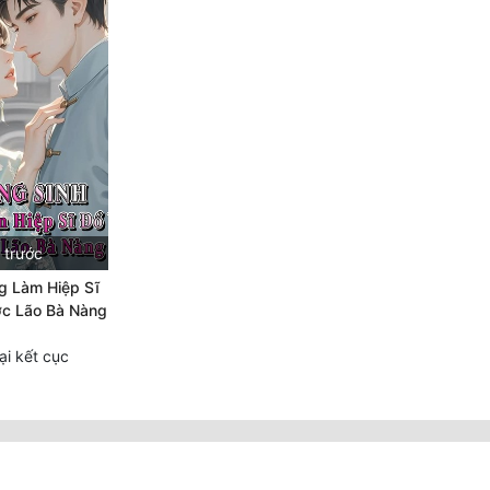
 trước
g Làm Hiệp Sĩ
ớc Lão Bà Nàng
i kết cục