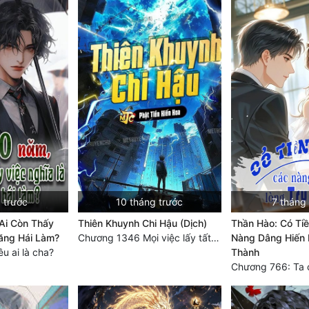
 trước
10 tháng trước
7 tháng
Ai Còn Thấy
Thiên Khuynh Chi Hậu (Dịch)
Thần Hào: Có Tiề
ăng Hái Làm?
Chương 1346 Mọi việc lấy tất - Đại Kết Cục (2)
Nàng Dâng Hiến 
u ai là cha?
Thành