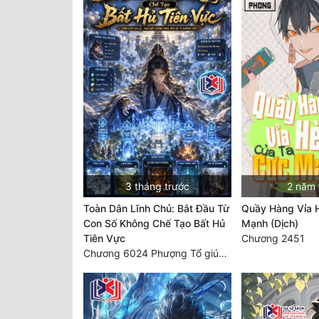
3 tháng trước
2 năm 
Toàn Dân Lĩnh Chủ: Bắt Đầu Từ
Quầy Hàng Vỉa 
Con Số Không Chế Tạo Bất Hủ
Mạnh (Dịch)
Tiên Vực
Chương 2451
Chương 6024 Phượng Tổ giúp ta! Mở lại luân hồi!