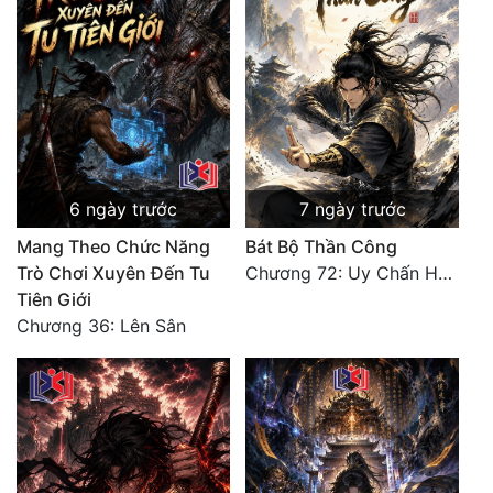
Đẹp
Đẹp Hiệp
Tính Cách Nhân Vật :
Cơ Trí
6 ngày trước
7 ngày trước
Sát Phạt Quyết Đoán
Mang Theo Chức Năng
Bát Bộ Thần Công
Trò Chơi Xuyên Đến Tu
Chương 72: Uy Chấn Hải Ngoại
Vô Sỉ
Tiên Giới
Điềm Đạm
Chương 36: Lên Sân