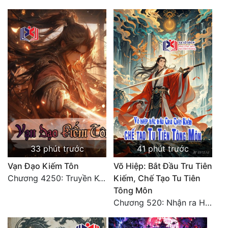
Tu Chân
Tu Tiên
Tội Phạm
Vô Địch
Võ Hiệp
Võng Du
Xuyên Không
33 phút trước
41 phút trước
Xuyên Nhanh
Vạn Đạo Kiếm Tôn
Võ Hiệp: Bắt Đầu Tru Tiên
Xuyên Sách
Chương 4250: Truyền Kỳ Mới
Kiếm, Chế Tạo Tu Tiên
Tông Môn
Xuyên Thư
Chương 520: Nhận ra Hồng Thất Công, mỹ thực mê hoặc
Điền Văn