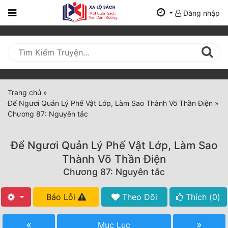
Đăng nhập
Trang
Chủ
Mới
Cập
Nhật
Trang chủ
»
(current)
Để Ngươi Quản Lý Phế Vật Lớp, Làm Sao Thành Võ Thần Điện
»
BXH
Chương 87: Nguyên tắc
Thể Loại
Để Ngươi Quản Lý Phế Vật Lớp, Làm Sao
Thành Võ Thần Điện
Tất Cả
Chương 87: Nguyên tắc
Truyện Mới Ra
Báo Lỗi
Theo Dõi
Thích (
0
)
Hoàn Thành
Mục Lục