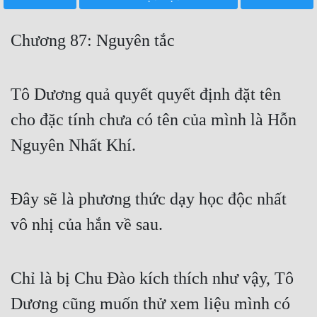
Free
Chương 87: Nguyên tắc
Hậu Cung
Truyện Convert
Tô Dương quả quyết quyết định đặt tên
Truyện Dịch
cho đặc tính chưa có tên của mình là Hỗn
Truyện Nhập Môn
Nguyên Nhất Khí.
Truyện ngắn
Xa Lộ Dịch
Đây sẽ là phương thức dạy học độc nhất
vô nhị của hắn về sau.
Cung Đấu
Cạnh Kỹ
Chỉ là bị Chu Đào kích thích như vậy, Tô
Cổ Tiên Hiệp
Dương cũng muốn thử xem liệu mình có