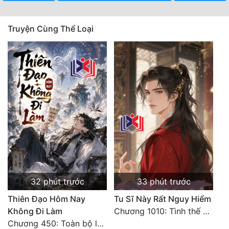
Quân Sự
Truyện Cùng Thể Loại
Sảng Văn
Sắc
Sủng
Thanh Xuân
Tiên Hiệp
Tiểu Thuyết
Trinh Thám
Triều Đấu
32 phút trước
33 phút trước
Thiên Đạo Hôm Nay
Tu Sĩ Này Rất Nguy Hiểm
Trùng Sinh
Không Đi Làm
Chương 1010: Tình thế nguy hiểm
Trọng Sinh
Chương 450: Toàn bộ là ác