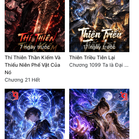
7 ngày trước
17 ngày trước
Thí Thiên Thần Kiếm Và
Thiên Triều Tiên Lại
Thiếu Niên Phế Vật Của
Chương 1099 Ta là Đại La Tiên! Một người đắc đạo, gà chó lên trời (Đại kết cục)
Nó
Chương 21 Hết