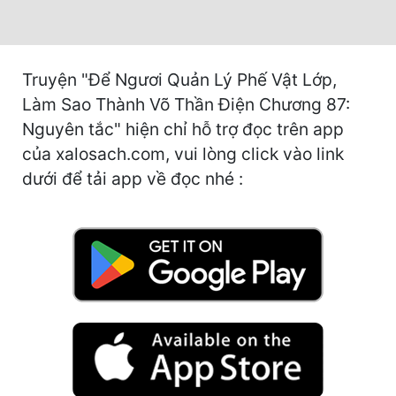
Hài Hước
Hệ Thống
Học Đường
Truyện "Để Ngươi Quản Lý Phế Vật Lớp,
Làm Sao Thành Võ Thần Điện Chương 87:
Khoa Huyễn
Nguyên tắc" hiện chỉ hỗ trợ đọc trên app
Khoa Huyễn Không Gian
của xalosach.com, vui lòng click vào link
dưới để tải app về đọc nhé :
Kinh Dị
Kiếm Hiệp
Kỳ Huyễn
Kỳ Ảo
Linh Dị
Làm Giàu
Lịch Sử