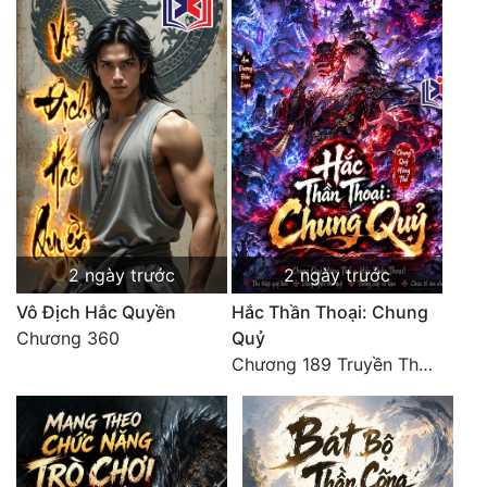
Đô Thị
Đông Phương
Đông Phương Huyền Huyễn
Đồng Nhân
Cẩu Đạo Trường Sinh
Ngự Thú
2 ngày trước
2 ngày trước
Vô Địch Hắc Quyền
Hắc Thần Thoại: Chung
Truyện Nam
Chương 360
Quỷ
Truyện Nữ
Chương 189 Truyền Thừa Võ Gia
Vô Địch Lưu
Xây Dựng Thế Lực
Đam Mỹ