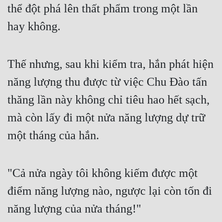
thể đột phá lên thất phẩm trong một lần
Cổ Đại
hay không.
Du Hí
Dã Sử
Thế nhưng, sau khi kiểm tra, hắn phát hiện
Dị Giới
năng lượng thu được từ việc Chu Đào tấn
Dị Năng
thăng lần này không chỉ tiêu hao hết sạch,
Gia Đấu
mà còn lấy đi một nửa năng lượng dự trữ
Góc Nhìn Nam
một tháng của hắn.
Góc Nhìn Nữ
Huyền Huyễn
"Cả nửa ngày tôi không kiếm được một
Huyền Nghi
điểm năng lượng nào, ngược lại còn tốn đi
Huyền Ảo
năng lượng của nửa tháng!"