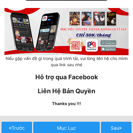
Mưu Mô
Mạt Thế
Mỹ Thực
Ngôn Tình
Nếu gặp vấn đề gì trong quá trình tải, vui lòng liên hệ cho mình
Ngược
qua link sau nhé
Nữ Cường
Hỗ trợ qua Facebook
Nữ Phụ
Liên Hệ Bản Quyền
Phong Thủy - Tâm Linh
Thanks you !!!
Phương Tây
Phản Phái
Trước
Mục Lục
Sau
Quan Trường