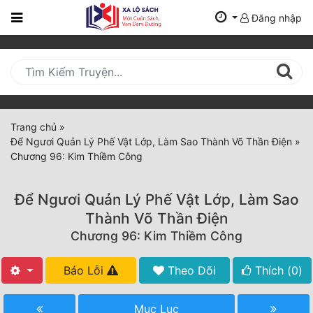
Đăng nhập
Trang
Chủ
Mới
Cập
Nhật
Trang chủ
»
(current)
Để Ngươi Quản Lý Phế Vật Lớp, Làm Sao Thành Võ Thần Điện
»
BXH
Chương 96: Kim Thiềm Công
Thể Loại
Để Ngươi Quản Lý Phế Vật Lớp, Làm Sao
Thành Võ Thần Điện
Tất Cả
Chương 96: Kim Thiềm Công
Truyện Mới Ra
Báo Lỗi
Theo Dõi
Thích (
0
)
Hoàn Thành
Mục Lục