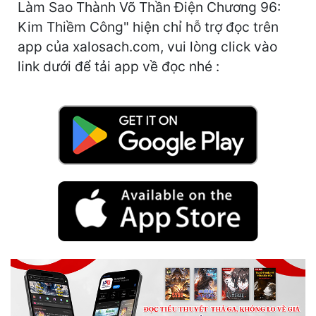
Hài Hước
Làm Sao Thành Võ Thần Điện Chương 96:
Kim Thiềm Công" hiện chỉ hỗ trợ đọc trên
Hệ Thống
app của xalosach.com, vui lòng click vào
Học Đường
link dưới để tải app về đọc nhé :
Khoa Huyễn
Khoa Huyễn Không Gian
Kinh Dị
Kiếm Hiệp
Kỳ Huyễn
Kỳ Ảo
Linh Dị
Làm Giàu
Lịch Sử