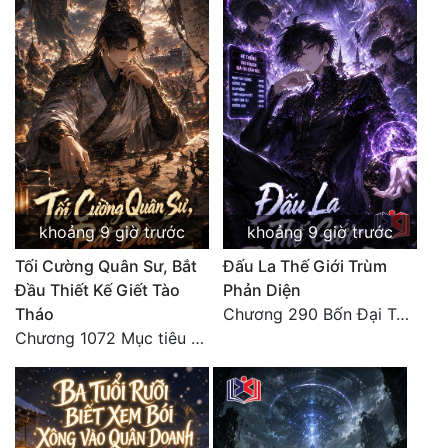
Tu Chân
Tu Tiên
Tội Phạm
Vô Địch
Võ Hiệp
Võng Du
khoảng 9 giờ trước
khoảng 9 giờ trước
Xuyên Không
Tối Cường Quân Sư, Bắt
Đấu La Thế Giới Trùm
Đầu Thiết Kế Giết Tào
Phản Diện
Xuyên Nhanh
Tháo
Chương 290 Bốn Đại Tông Môn Đơn Thuộc Tính Vô Cùng Thê Lương
Chương 1072 Mục tiêu của chúng ta là biển sao trời (2/2)
Xuyên Sách
Xuyên Thư
Điền Văn