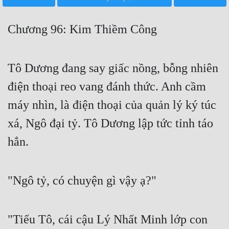
Free
Chương 96: Kim Thiềm Công
Hậu Cung
Truyện Convert
Tô Dương đang say giấc nồng, bỗng nhiên
Truyện Dịch
điện thoại reo vang đánh thức. Anh cầm
Truyện Nhập Môn
máy nhìn, là điện thoại của quản lý ký túc
Truyện ngắn
xá, Ngô đại tỷ. Tô Dương lập tức tỉnh táo
Xa Lộ Dịch
hẳn.
Cung Đấu
"Ngô tỷ, có chuyện gì vậy ạ?"
Cạnh Kỹ
Cổ Tiên Hiệp
"Tiểu Tô, cái cậu Lý Nhất Minh lớp con