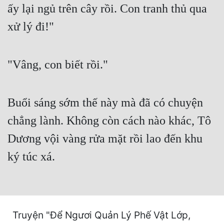
ấy lại ngủ trên cây rồi. Con tranh thủ qua
Cổ Đại
xử lý đi!"
Du Hí
Dã Sử
"Vâng, con biết rồi."
Dị Giới
Dị Năng
Buổi sáng sớm thế này mà đã có chuyện
Gia Đấu
chẳng lành. Không còn cách nào khác, Tô
Góc Nhìn Nam
Dương vội vàng rửa mặt rồi lao đến khu
Góc Nhìn Nữ
ký túc xá.
Huyền Huyễn
Huyền Nghi
Huyền Ảo
Truyện "Để Ngươi Quản Lý Phế Vật Lớp,