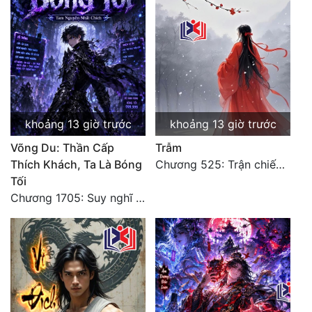
Đẹp
Đẹp Hiệp
Tính Cách Nhân Vật :
Cơ Trí
khoảng 13 giờ trước
khoảng 13 giờ trước
Võng Du: Thần Cấp
Trẫm
Sát Phạt Quyết Đoán
Thích Khách, Ta Là Bóng
Chương 525: Trận chiến tấn công phòng thủ Macao (2)
Vô Sỉ
Tối
Chương 1705: Suy nghĩ sinh tồn của Vô Danh Tuyết!
Điềm Đạm