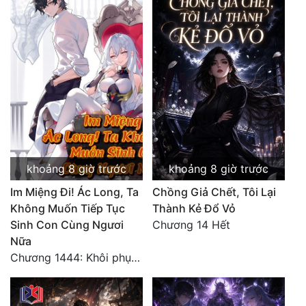
Quân Sự
Sảng Văn
Sắc
Sủng
Thanh Xuân
Tiên Hiệp
khoảng 8 giờ trước
khoảng 8 giờ trước
Tiểu Thuyết
Im Miệng Đi! Ác Long, Ta
Chồng Giả Chết, Tôi Lại
Không Muốn Tiếp Tục
Thành Kẻ Đổ Vỏ
Trinh Thám
Sinh Con Cùng Ngươi
Chương 14 Hết
Triều Đấu
Nữa
Chương 1444: Khôi phục quỹ đạo
Trùng Sinh
Trọng Sinh