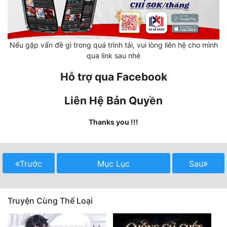
Mưu Mô
Mạt Thế
Nếu gặp vấn đề gì trong quá trình tải, vui lòng liên hệ cho mình
qua link sau nhé
Mỹ Thực
Hỗ trợ qua Facebook
Ngôn Tình
Liên Hệ Bản Quyền
Ngược
Nữ Cường
Thanks you !!!
Nữ Phụ
Phong Thủy - Tâm Linh
Trước
Mục Lục
Sau
Phương Tây
Truyện Cùng Thể Loại
Phản Phái
Quan Trường