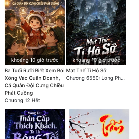
Đô Thị
Đông Phương
Đông Phương Huyền Huyễn
Đồng Nhân
khoảng 10 giờ trước
khoảng 10 giờ trước
Cẩu Đạo Trường Sinh
Ba Tuổi Rưỡi Biết Xem Bói
Mạt Thế Ti Hộ Sở
Ngự Thú
Xông Vào Quân Doanh,
Chương 6550: Long Phượng Thần Trận
Cả Quân Đội Cưng Chiều
Truyện Nam
Phát Cuồng
Chương 12 Hết
Truyện Nữ
Vô Địch Lưu
Xây Dựng Thế Lực
Đam Mỹ