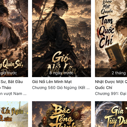
giờ trước
8 ngày trước
2 tháng
Sư, Bắt Đầu
Gió Nổi Lên Minh Mạt
Nhặt Được Một 
o Tháo
Chương 560 Gió Ngừng (Kết Cục)
Quốc Chí
Chương 1066 Lén vượt Nam Bì, đánh thẳng Nghiệp Thành (2/2)