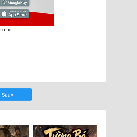
au nhé
Sau