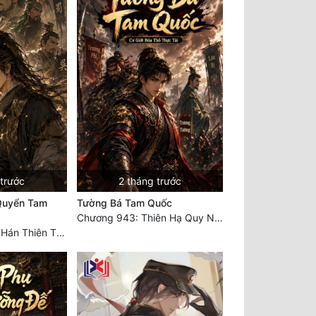
 trước
2 tháng trước
Quyển Tam
Tường Bá Tam Quốc
Chương 943: Thiên Hạ Quy Nhất, Giấc Mộng Nam Kha [HẾT]
Chương 991: Đại Hán Thiên Thư (Đại Kết Cục)