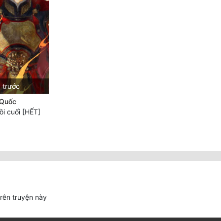
 trước
 Quốc
i cuối [HẾT]
trên truyện này