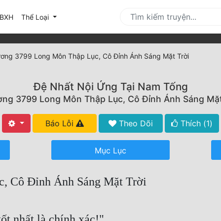
urrent)
BXH
Thể Loại
ơng 3799 Long Môn Thập Lục, Cô Đỉnh Ánh Sáng Mặt Trời
Đệ Nhất Nội Ứng Tại Nam Tống
ng 3799 Long Môn Thập Lục, Cô Đỉnh Ánh Sáng Mặt
Báo Lỗi
Theo Dõi
Thích (
1
)
Mục Lục
, Cô Đỉnh Ánh Sáng Mặt Trời
ốt nhất là chính xác!"