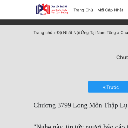
(c
Trang Chủ
Mới Cập Nhật
Trang chủ
»
Đệ Nhất Nội Ứng Tại Nam Tống
»
Chư
Chươ
Trước
Chương 3799 Long Môn Thập Lục
"Nghe này, tin tức ngươi báo cáo t