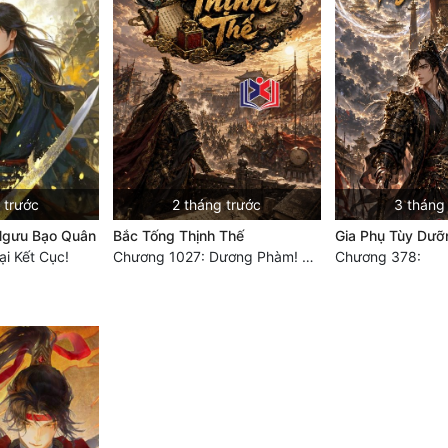
 trước
2 tháng trước
3 tháng
Ngưu Bạo Quân
Bắc Tống Thịnh Thế
Gia Phụ Tùy Dưỡ
i Kết Cục!
Chương 1027: Dương Phàm! Viễn Hàng!
Chương 378: