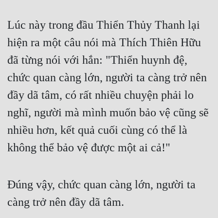
Hài Hước
Hệ Thống
Lúc này trong đầu Thiển Thủy Thanh lại 
hiện ra một câu nói mà Thích Thiên Hữu 
Học Đường
đã từng nói với hắn: "Thiển huynh đệ, 
Khoa Huyễn
chức quan càng lớn, người ta càng trở nên 
Khoa Huyễn Không Gian
đầy dã tâm, có rất nhiều chuyện phải lo 
Kinh Dị
nghĩ, người mà mình muốn bảo vệ cũng sẽ 
Kiếm Hiệp
nhiều hơn, kết quả cuối cùng có thể là 
Kỳ Huyễn
không thể bảo vệ được một ai cả!"
Kỳ Ảo
Linh Dị
Đúng vậy, chức quan càng lớn, người ta 
Làm Giàu
càng trở nên đầy dã tâm.
Lịch Sử