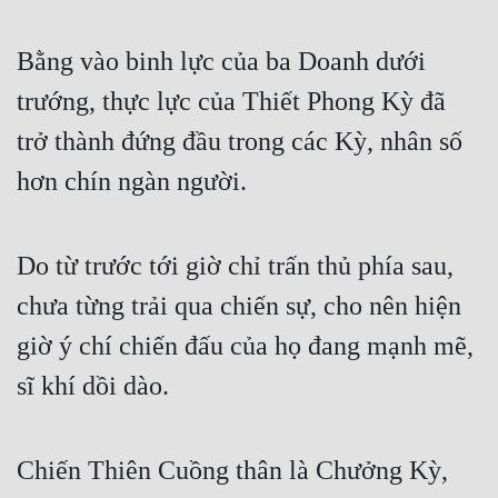
Đẹp
Bằng vào binh lực của ba Doanh dưới 
Đẹp Hiệp
trướng, thực lực của Thiết Phong Kỳ đã 
trở thành đứng đầu trong các Kỳ, nhân số 
Tính Cách Nhân Vật :
hơn chín ngàn người.
Cơ Trí
Sát Phạt Quyết Đoán
Do từ trước tới giờ chỉ trấn thủ phía sau, 
Vô Sỉ
chưa từng trải qua chiến sự, cho nên hiện 
Điềm Đạm
giờ ý chí chiến đấu của họ đang mạnh mẽ, 
sĩ khí dồi dào.
Chiến Thiên Cuồng thân là Chưởng Kỳ, 