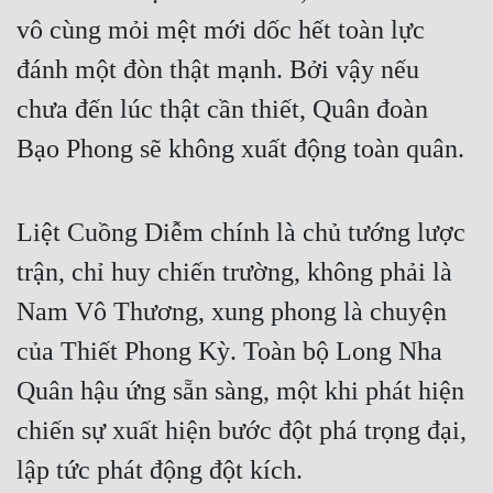
Đô Thị
vô cùng mỏi mệt mới dốc hết toàn lực 
Đông Phương
đánh một đòn thật mạnh. Bởi vậy nếu 
Đông Phương Huyền Huyễn
chưa đến lúc thật cần thiết, Quân đoàn 
Bạo Phong sẽ không xuất động toàn quân.
Đồng Nhân
Liệt Cuồng Diễm chính là chủ tướng lược 
Cẩu Đạo Trường Sinh
trận, chỉ huy chiến trường, không phải là 
Ngự Thú
Nam Vô Thương, xung phong là chuyện 
Truyện Nam
của Thiết Phong Kỳ. Toàn bộ Long Nha 
Truyện Nữ
Quân hậu ứng sẵn sàng, một khi phát hiện 
Vô Địch Lưu
chiến sự xuất hiện bước đột phá trọng đại, 
Xây Dựng Thế Lực
lập tức phát động đột kích.
Đam Mỹ