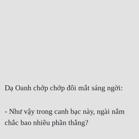
Free
Hậu Cung
Truyện Convert
Truyện Dịch
Truyện Nhập Môn
Truyện ngắn
Xa Lộ Dịch
Dạ Oanh chớp chớp đôi mắt sáng ngời:
Cung Đấu
- Như vậy trong canh bạc này, ngài nắm 
Cạnh Kỹ
chắc bao nhiêu phần thắng?
Cổ Tiên Hiệp