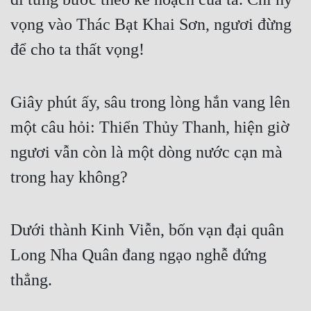
Quân Sự
vọng vào Thác Bạt Khai Sơn, ngươi đừng 
để cho ta thất vọng!
Sảng Văn
Sắc
Giây phút ấy, sâu trong lòng hắn vang lên 
Sủng
một câu hỏi: Thiển Thủy Thanh, hiện giờ 
Thanh Xuân
ngươi vẫn còn là một dòng nước cạn mà 
Tiên Hiệp
trong hay không?
Tiểu Thuyết
Trinh Thám
Dưới thành Kinh Viễn, bốn vạn đại quân 
Triều Đấu
Long Nha Quân đang ngạo nghễ đứng 
Trùng Sinh
thẳng.
Trọng Sinh