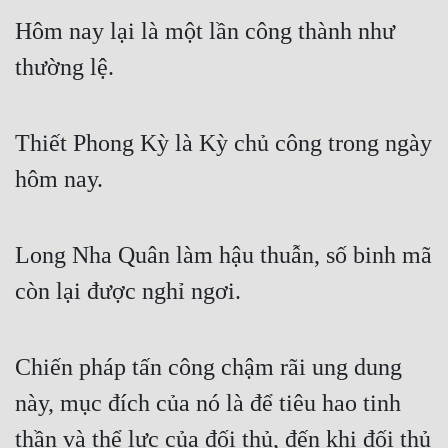
Tu Chân
Hôm nay lại là một lần công thành như 
Tu Tiên
thường lệ.
Tội Phạm
Thiết Phong Kỳ là Kỳ chủ công trong ngày 
Vô Địch
hôm nay.
Võ Hiệp
Võng Du
Long Nha Quân làm hậu thuẫn, số binh mã 
Xuyên Không
còn lại được nghỉ ngơi.
Xuyên Nhanh
Xuyên Sách
Chiến pháp tấn công chậm rãi ung dung 
Xuyên Thư
này, mục đích của nó là để tiêu hao tinh 
Điền Văn
thần và thể lực của đối thủ, đến khi đối thủ 