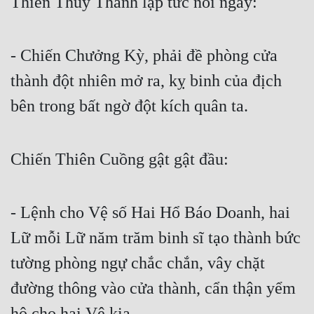
Thiển Thủy Thanh lập tức nói ngay:
- Chiến Chưởng Kỳ, phải đề phòng cửa 
thành đột nhiên mở ra, kỵ binh của địch 
bên trong bất ngờ đột kích quân ta.
Chiến Thiên Cuồng gật gật đầu:
- Lệnh cho Vệ số Hai Hổ Báo Doanh, hai 
Lữ mỗi Lữ năm trăm binh sĩ tạo thành bức 
tường phòng ngự chắc chắn, vây chặt 
đường thông vào cửa thành, cẩn thận yểm 
hộ cho hai Vệ kia.