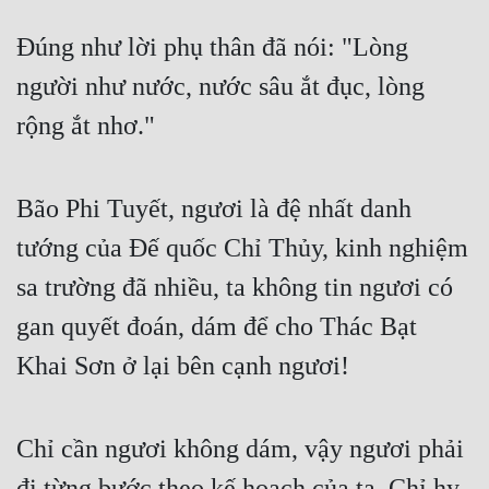
Mưu Mô
Đúng như lời phụ thân đã nói: "Lòng 
người như nước, nước sâu ắt đục, lòng 
Mạt Thế
rộng ắt nhơ."
Mỹ Thực
Ngôn Tình
Bão Phi Tuyết, ngươi là đệ nhất danh 
Ngược
tướng của Đế quốc Chỉ Thủy, kinh nghiệm 
Nữ Cường
sa trường đã nhiều, ta không tin ngươi có 
Nữ Phụ
gan quyết đoán, dám để cho Thác Bạt 
Phong Thủy - Tâm Linh
Khai Sơn ở lại bên cạnh ngươi!
Phương Tây
Phản Phái
Chỉ cần ngươi không dám, vậy ngươi phải 
Quan Trường
đi từng bước theo kế hoạch của ta. Chỉ hy 