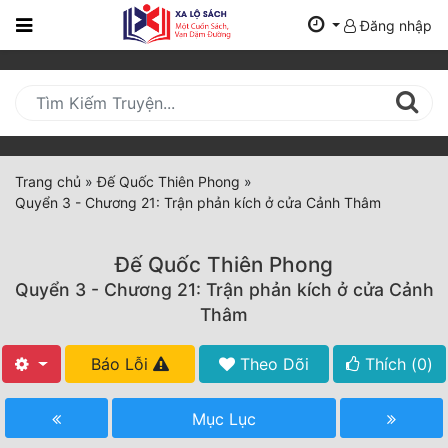
Đăng nhập
Trang
Chủ
Mới
Cập
Nhật
Trang chủ
»
Đế Quốc Thiên Phong
»
(current)
Quyển 3 - Chương 21: Trận phản kích ở cửa Cảnh Thâm
BXH
Thể Loại
Đế Quốc Thiên Phong
Quyển 3 - Chương 21: Trận phản kích ở cửa Cảnh
Thâm
Tất Cả
Báo Lỗi
Theo Dõi
Thích (
0
)
Truyện Mới Ra
Hoàn Thành
Mục Lục