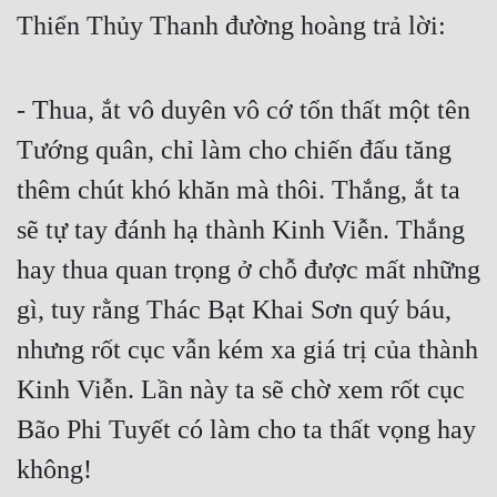
Cổ Đại
Thiển Thủy Thanh đường hoàng trả lời:
Du Hí
Dã Sử
- Thua, ắt vô duyên vô cớ tổn thất một tên 
Tướng quân, chỉ làm cho chiến đấu tăng 
Dị Giới
thêm chút khó khăn mà thôi. Thắng, ắt ta 
Dị Năng
sẽ tự tay đánh hạ thành Kinh Viễn. Thắng 
Gia Đấu
hay thua quan trọng ở chỗ được mất những 
Góc Nhìn Nam
gì, tuy rằng Thác Bạt Khai Sơn quý báu, 
Góc Nhìn Nữ
nhưng rốt cục vẫn kém xa giá trị của thành 
Huyền Huyễn
Kinh Viễn. Lần này ta sẽ chờ xem rốt cục 
Huyền Nghi
Bão Phi Tuyết có làm cho ta thất vọng hay 
Huyền Ảo
không!