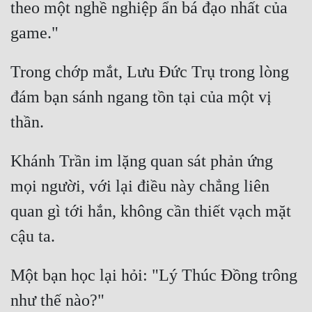
theo một nghề nghiệp ẩn bá đạo nhất của 
Cổ Đại
Du Hí
Dã Sử
Trong chớp mắt, Lưu Đức Trụ trong lòng 
Dị Giới
đám bạn sánh ngang tồn tại của một vị 
Dị Năng
Gia Đấu
Khánh Trần im lặng quan sát phản ứng 
Góc Nhìn Nam
mọi người, với lại điều này chẳng liên 
Góc Nhìn Nữ
quan gì tới hắn, không cần thiết vạch mặt 
Huyền Huyễn
Huyền Nghi
Một bạn học lại hỏi: "Lý Thúc Đồng trông 
Huyền Ảo