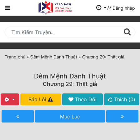
Đăng nhập
Trang
Chủ
Mới
Cập
Nhật
Trang chủ
»
Đêm Mệnh Danh Thuật
»
Chương 29: Thật giả
(current)
BXH
Đêm Mệnh Danh Thuật
Thể Loại
Chương 29: Thật giả
Báo Lỗi
Theo Dõi
Thích (
0
)
Tất Cả
Truyện Mới Ra
Mục Lục
Hoàn Thành