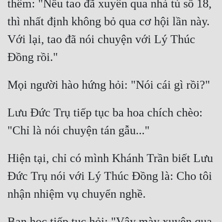
thêm: "Nếu tao đã xuyên qua nhà tù số 18, 
Tu Chân
thì nhất định không bỏ qua cơ hội lần này. 
Tu Tiên
Với lại, tao đã nói chuyện với Lý Thúc 
Tội Phạm
Vô Địch
Võ Hiệp
Võng Du
Lưu Đức Trụ tiếp tục ba hoa chích chèo: 
Xuyên Không
Xuyên Nhanh
Hiện tại, chỉ có mình Khánh Trần biết Lưu 
Xuyên Sách
Đức Trụ nói với Lý Thúc Đồng là: Cho tôi 
Xuyên Thư
Điền Văn
Bạn học tiếp tục hỏi: "Vậy mày xuyên qua 