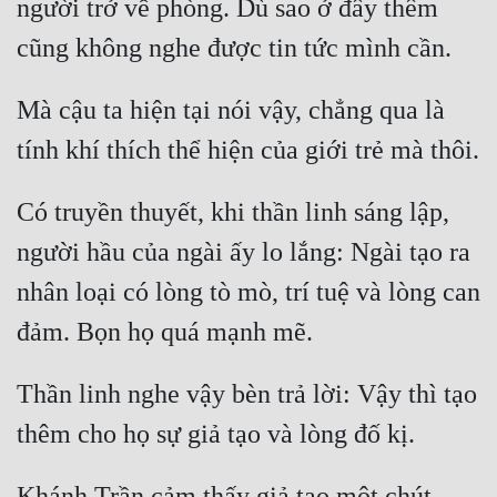
người trở về phòng. Dù sao ở đây thêm 
Đẹp
Đẹp Hiệp
Mà cậu ta hiện tại nói vậy, chẳng qua là 
Tính Cách Nhân Vật :
Cơ Trí
Có truyền thuyết, khi thần linh sáng lập, 
Sát Phạt Quyết Đoán
người hầu của ngài ấy lo lắng: Ngài tạo ra 
Vô Sỉ
nhân loại có lòng tò mò, trí tuệ và lòng can 
Điềm Đạm
Thần linh nghe vậy bèn trả lời: Vậy thì tạo 
Khánh Trần cảm thấy giả tạo một chút 