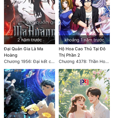
2 năm trước
khoảng 1 năm trước
Đại Quản Gia Là Ma
Hộ Hoa Cao Thủ Tại Đô
Hoàng
Thị Phần 2
Chương 1956: Đại kết cục
Chương 4378: Thần Hoàng Hạ Thiên (Đại kết cục) (03)