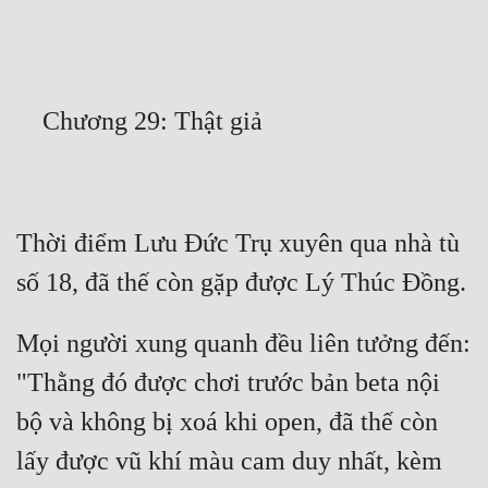
Free
Hậu Cung
Truyện Convert
Truyện Dịch
Truyện Nhập Môn
Thời điểm Lưu Đức Trụ xuyên qua nhà tù 
Truyện ngắn
Xa Lộ Dịch
Mọi người xung quanh đều liên tưởng đến: 
Cung Đấu
"Thằng đó được chơi trước bản beta nội 
Cạnh Kỹ
bộ và không bị xoá khi open, đã thế còn 
lấy được vũ khí màu cam duy nhất, kèm 
Cổ Tiên Hiệp