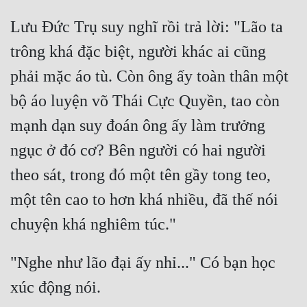
Hài Hước
Lưu Đức Trụ suy nghĩ rồi trả lời: "Lão ta 
Hệ Thống
trông khá đặc biệt, người khác ai cũng 
Học Đường
phải mặc áo tù. Còn ông ấy toàn thân một 
Khoa Huyễn
bộ áo luyện võ Thái Cực Quyền, tao còn 
Khoa Huyễn Không Gian
mạnh dạn suy đoán ông ấy làm trưởng 
Kinh Dị
ngục ở đó cơ? Bên người có hai người 
Kiếm Hiệp
theo sát, trong đó một tên gầy tong teo, 
Kỳ Huyễn
một tên cao to hơn khá nhiều, đã thế nói 
Kỳ Ảo
Linh Dị
"Nghe như lão đại ấy nhỉ..." Có bạn học 
Làm Giàu
Lịch Sử