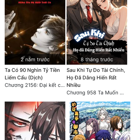
2 năm trước
8 tháng trước
Ta Có 90 Nghìn Tỷ Tiền
Sau Khi Tự Do Tài Chính,
Liếm Cẩu (Dịch)
Họ Đã Dâng Hiến Rất
Chương 2156: Đại kết cục!!!
Nhiều
Chương 958 Ta Muốn Cùng Các Cô Vĩnh Viễn Ở Bên Nhau (2) Hết