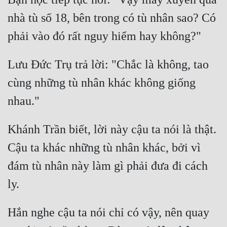
Đô Thị
nhà tù số 18, bên trong có tù nhân sao? Có 
Đông Phương
Đông Phương Huyền Huyễn
Lưu Đức Trụ trả lời: "Chắc là không, tao 
Đồng Nhân
cùng những tù nhân khác không giống 
Cẩu Đạo Trường Sinh
Ngự Thú
Khánh Trần biết, lời này cậu ta nói là thật. 
Cậu ta khác những tù nhân khác, bởi vì 
Truyện Nam
đám tù nhân này làm gì phải đưa đi cách 
Truyện Nữ
Vô Địch Lưu
Xây Dựng Thế Lực
Hắn nghe cậu ta nói chỉ có vậy, nên quay 
Đam Mỹ