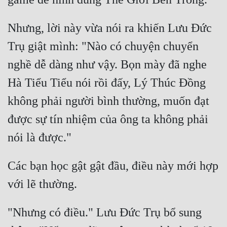
Quân Sự
Nhưng, lời này vừa nói ra khiến Lưu Đức 
Sảng Văn
Trụ giật mình: "Nào có chuyện chuyển 
Sắc
nghề dễ dàng như vậy. Bọn mày đã nghe 
Sủng
Hà Tiểu Tiểu nói rồi đấy, Lý Thúc Đồng 
Thanh Xuân
không phải người bình thường, muốn đạt 
Tiên Hiệp
được sự tín nhiệm của ông ta không phải 
Tiểu Thuyết
Trinh Thám
Các bạn học gật gật đầu, điều này mới hợp 
Triều Đấu
Trùng Sinh
"Nhưng có điều." Lưu Đức Trụ bổ sung 
Trọng Sinh