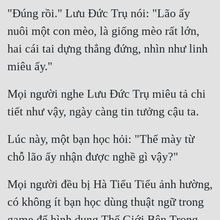
"Đúng rồi." Lưu Đức Trụ nói: "Lão ấy 
Mưu Mô
nuôi một con mèo, là giống mèo rất lớn, 
Mạt Thế
hai cái tai dựng thẳng đứng, nhìn như linh 
Mỹ Thực
Ngôn Tình
Mọi người nghe Lưu Đức Trụ miêu tả chi 
Ngược
Nữ Cường
Nữ Phụ
Lúc này, một bạn học hỏi: "Thế mày từ 
Phong Thủy - Tâm Linh
Phương Tây
Mọi người đều bị Hà Tiểu Tiểu ảnh hường, 
Phản Phái
có không ít bạn học dùng thuật ngữ trong 
Quan Trường