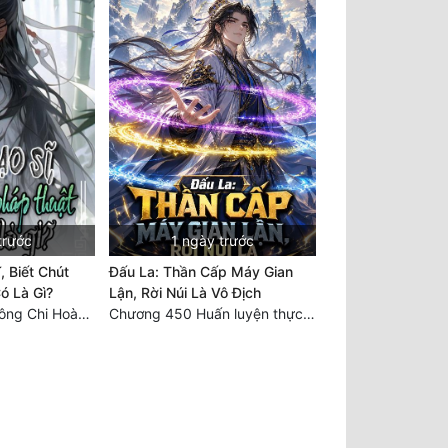
trước
1 ngày trước
, Biết Chút
Đấu La: Thần Cấp Máy Gian
ó Là Gì?
Lận, Rời Núi Là Vô Địch
Chương 1030 Không Chi Hoàng Nguyên Đại Hư
Chương 450 Huấn luyện thực chiến, Long Linh Cơ đối chiến bốn người Cổ Nguyệt và Vũ Lân!