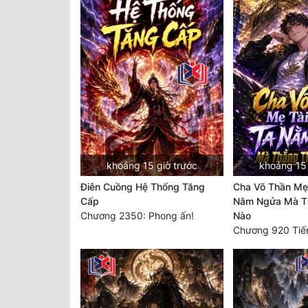
khoảng 15 giờ trước
khoảng 15 
Điên Cuồng Hệ Thống Tăng
Cha Võ Thần Mẹ 
Cấp
Nằm Ngửa Mà Th
Chương 2350: Phong ấn!
Nào
Chương 920 Tiế