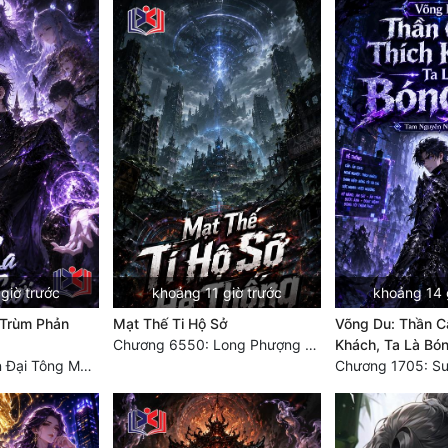
giờ trước
khoảng 11 giờ trước
khoảng 14 
 Trùm Phản
Mạt Thế Ti Hộ Sở
Võng Du: Thần C
Chương 6550: Long Phượng Thần Trận
Khách, Ta Là Bón
Chương 290 Bốn Đại Tông Môn Đơn Thuộc Tính Vô Cùng Thê Lương