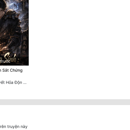
 trước
n Sắt Chứng
Chương 552 Huyết Hỏa Độn Hư, nhân quả chưa dứt
trên truyện này