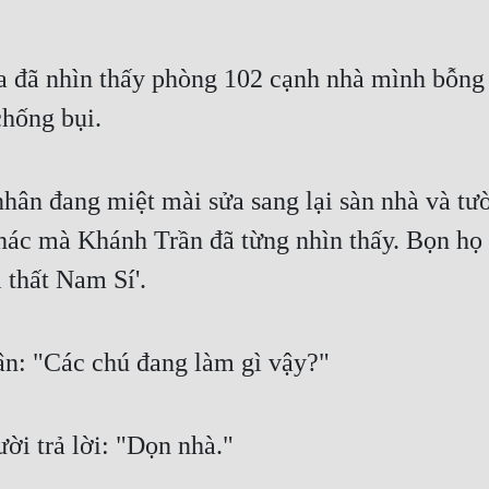
a đã nhìn thấy phòng 102 cạnh nhà mình bỗng
chống bụi.
hân đang miệt mài sửa sang lại sàn nhà và t
ác mà Khánh Trần đã từng nhìn thấy. Bọn họ 
 thất Nam Sí'.
ân: "Các chú đang làm gì vậy?"
i trả lời: "Dọn nhà."