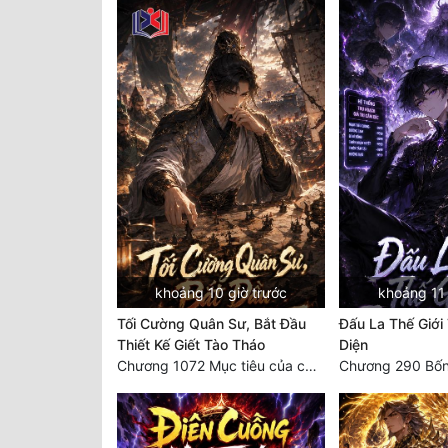
khoảng 10 giờ trước
khoảng 11 
Tối Cường Quân Sư, Bắt Đầu
Đấu La Thế Giới
Thiết Kế Giết Tào Tháo
Diện
Chương 1072 Mục tiêu của chúng ta là biển sao trời (2/2)