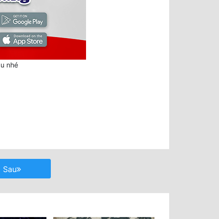
au nhé
Sau