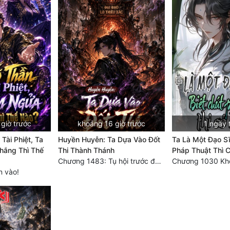
giờ trước
khoảng 16 giờ trước
1 ngày 
Tài Phiệt, Ta
Huyền Huyễn: Ta Dựa Vào Đốt
Ta Là Một Đạo Sĩ
ắng Thì Thế
Thi Thành Thánh
Pháp Thuật Thì C
Chương 1483: Tụ hội trước đại chiến
n vào!