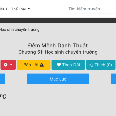
urrent)
BXH
Thể Loại
Học sinh chuyển trường
Đêm Mệnh Danh Thuật
Chương 51: Học sinh chuyển trường
Báo Lỗi
Theo Dõi
Thích (
0
)
Mục Lục
ờng