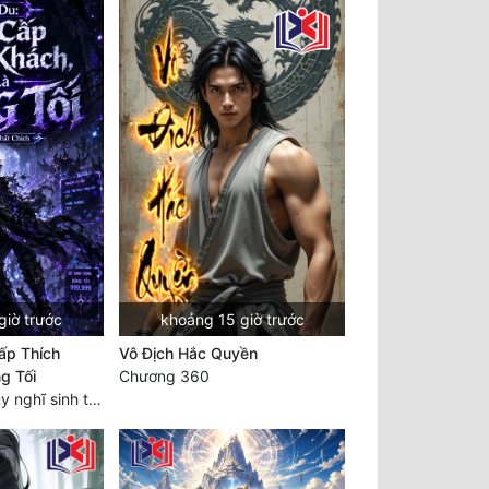
giờ trước
khoảng 15 giờ trước
ấp Thích
Vô Địch Hắc Quyền
g Tối
Chương 360
Chương 1705: Suy nghĩ sinh tồn của Vô Danh Tuyết!