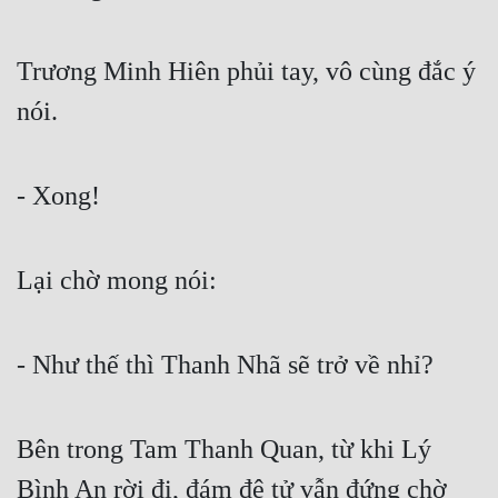
Free
Trương Minh Hiên phủi tay, vô cùng đắc ý
Hậu Cung
nói.
Truyện Convert
Truyện Dịch
- Xong!
Truyện Nhập Môn
Truyện ngắn
Lại chờ mong nói:
Xa Lộ Dịch
- Như thế thì Thanh Nhã sẽ trở về nhỉ?
Cung Đấu
Cạnh Kỹ
Bên trong Tam Thanh Quan, từ khi Lý
Cổ Tiên Hiệp
Bình An rời đi, đám đệ tử vẫn đứng chờ