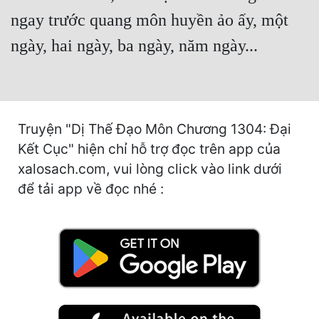
Cổ Đại
ngay trước quang môn huyền ảo ấy, một
Du Hí
ngày, hai ngày, ba ngày, năm ngày...
Dã Sử
Dị Giới
Dị Năng
Truyện "Dị Thế Đạo Môn Chương 1304: Đại
Kết Cục" hiện chỉ hỗ trợ đọc trên app của
Gia Đấu
xalosach.com, vui lòng click vào link dưới
Góc Nhìn Nam
để tải app về đọc nhé :
Góc Nhìn Nữ
Huyền Huyễn
Huyền Nghi
Huyền Ảo