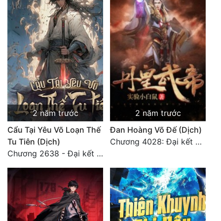
Đô Thị
Đông Phương
Đông Phương Huyền Huyễn
Đồng Nhân
Cẩu Đạo Trường Sinh
2 năm trước
2 năm trước
Ngự Thú
Cẩu Tại Yêu Võ Loạn Thế
Đan Hoàng Võ Đế (Dịch)
Tu Tiên (Dịch)
Chương 4028: Đại kết cục, sau này không gặp lại (2)
Truyện Nam
Chương 2638 - Đại kết cục (3)
Truyện Nữ
Vô Địch Lưu
Xây Dựng Thế Lực
Đam Mỹ