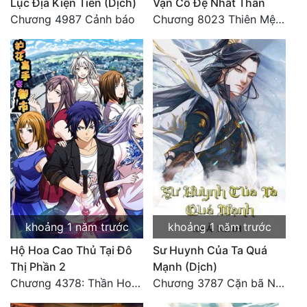
Lục Địa Kiện Tiên (Dịch)
Vạn Cổ Đệ Nhất Thần
Chương 4987 Cảnh báo
Chương 8023 Thiên Mệnh cương đồ
Quân Sự
Sảng Văn
Sắc
Sủng
Thanh Xuân
Tiên Hiệp
Tiểu Thuyết
Trinh Thám
khoảng 1 năm trước
khoảng 1 năm trước
Triều Đấu
Hộ Hoa Cao Thủ Tại Đô
Sư Huynh Của Ta Quá
Thị Phần 2
Mạnh (Dịch)
Trùng Sinh
Chương 4378: Thần Hoàng Hạ Thiên (Đại kết cục) (03)
Chương 3787 Cặn bã Nam Thiên Đạo
Trọng Sinh