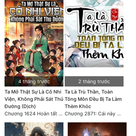
Tu Chân
Tu Tiên
Tội Phạm
Vô Địch
Võ Hiệp
Võng Du
Xuyên Không
4 tháng trước
2 tháng trước
Ta Mở Thật Sự Là Cô Nhi
Ta Là Trù Thần, Toàn
Xuyên Nhanh
Viện, Không Phải Sát Thủ
Tông Môn Đều Bị Ta Làm
Xuyên Sách
Đường (Dịch)
Thèm Khóc
Chương 1624 Hoàn tất cảm nghĩ (2)
Chương 2871: Cái này đánh nhẹ nhõm a
Xuyên Thư
Điền Văn