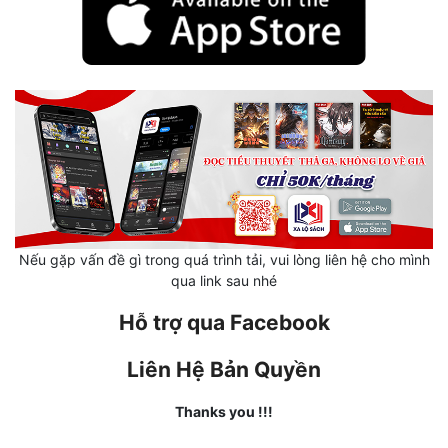
Hài Hước
Hệ Thống
Học Đường
Khoa Huyễn
Khoa Huyễn Không Gian
Kinh Dị
Kiếm Hiệp
Nếu gặp vấn đề gì trong quá trình tải, vui lòng liên hệ cho mình
qua link sau nhé
Kỳ Huyễn
Hỗ trợ qua Facebook
Kỳ Ảo
Liên Hệ Bản Quyền
Linh Dị
Làm Giàu
Thanks you !!!
Lịch Sử