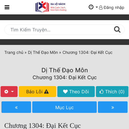
Đăng nhập
Trang
Chủ
Mới
Cập
Nhật
Trang chủ
»
Dị Thế Đạo Môn
»
Chương 1304: Đại Kết Cục
(current)
BXH
Dị Thế Đạo Môn
Thể Loại
Chương 1304: Đại Kết Cục
Báo Lỗi
Theo Dõi
Thích (
0
)
Tất Cả
Truyện Mới Ra
Mục Lục
Hoàn Thành
Chương 1304: Đại Kết Cục