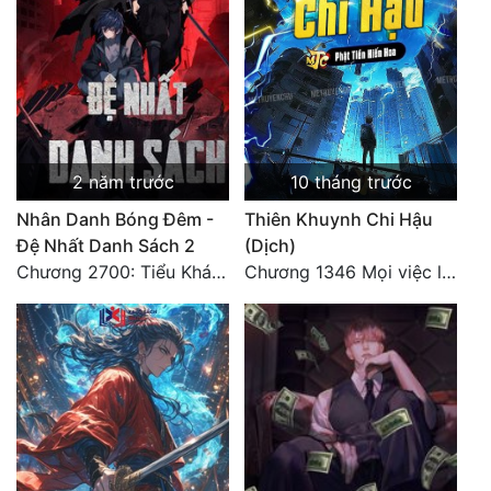
Đẹp
Đẹp Hiệp
Tính Cách Nhân Vật :
2 năm trước
10 tháng trước
Cơ Trí
Nhân Danh Bóng Đêm -
Thiên Khuynh Chi Hậu
Sát Phạt Quyết Đoán
Đệ Nhất Danh Sách 2
(Dịch)
Chương 2700: Tiểu Khánh Trần
Chương 1346 Mọi việc lấy tất - Đại Kết Cục (2)
Vô Sỉ
Điềm Đạm