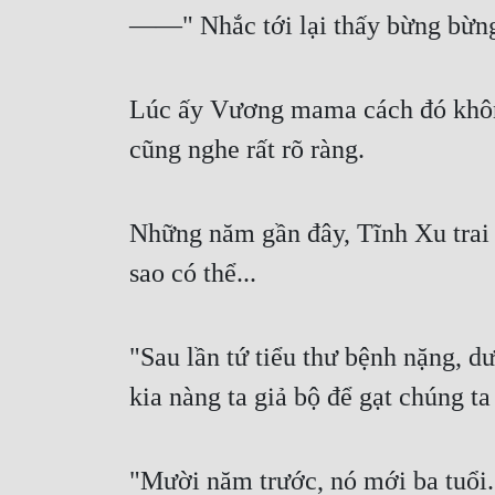
——" Nhắc tới lại thấy bừng bừng 
Lúc ấy Vương mama cách đó khôn
cũng nghe rất rõ ràng.
Những năm gần đây, Tĩnh Xu trai b
sao có thể...
"Sau lần tứ tiểu thư bệnh nặng, d
kia nàng ta giả bộ để gạt chúng t
"Mười năm trước, nó mới ba tuổi. N