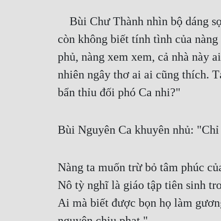
    Bùi Chư Thành nhìn bộ dáng sợ hãi và hổ thẹn của Chương Vân thì thở dài, đỡ bà ta đứng lên, ôn nhu nói: "Ta 
còn không biết tính tình của nàn
phủ, nàng xem xem, cả nhà này ai
nhiên ngây thơ ai ai cũng thích. T
bẩn thỉu đối phó Ca nhi?"
Bùi Nguyên Ca khuyên nhủ: "Chỉ 
Nàng ta muốn trừ bỏ tâm phúc của
Nô tỳ nghĩ là giáo tập tiên sinh t
Ai mà biết được bọn họ làm gương 
nguyện chịu phạt."