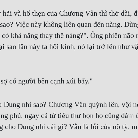
g sao? Việc này không liên quan đến nàng. Đừn
 có khả năng thay thế nàng?". Ông phiền não n
ại sao lần này ta hồi kinh, nó lại trở lên như
sợ có người bên cạnh xúi bẩy."
 Dung nhi sao? Chương Vân quýnh lên, vội nói:
rong phủ, ngay cả tứ tiểu thư bọn họ cũng dám 
cho Dung nhi cái gì? Vẫn là lỗi của nô tỳ, mờ