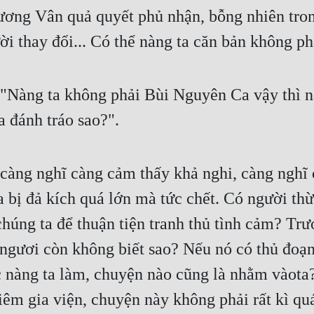
hương Vân quả quyết phủ nhận, bỗng nhiên trong
ời thay đổi... Có thể nàng ta căn bản không 
àng ta không phải Bùi Nguyên Ca vậy thì nàn
a đánh tráo sao?".
àng nghĩ càng cảm thấy khả nghi, càng nghĩ c
bị đả kích quá lớn mà tức chết. Có người thừ
húng ta để thuận tiện tranh thủ tình cảm? Trư
ngươi còn không biết sao? Nếu nó có thủ đoạn n
ệc nàng ta làm, chuyện nào cũng là nhằm vàota?
m gia viện, chuyện này không phải rất kì quá