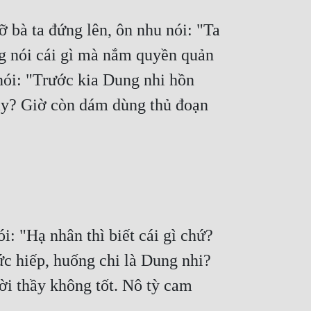
g nói cái gì mà nắm quyền quản 
ói: "Trước kia Dung nhi hồn 
 vậy? Giờ còn dám dùng thủ đoạn 
 "Hạ nhân thì biết cái gì chứ? 
ức hiếp, huống chi là Dung nhi? 
i thầy không tốt. Nô tỳ cam 