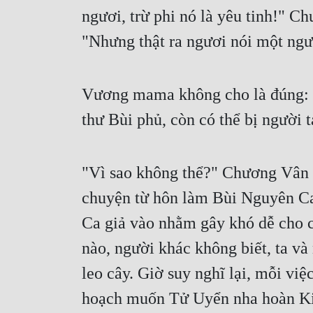
ngươi, trừ phi nó là yêu tinh!" C
"Nhưng thật ra ngươi nói một ngư
Vương mama không cho là đúng: "N
thư Bùi phủ, còn có thể bị người t
"Vì sao không thể?" Chương Vân c
chuyện từ hôn làm Bùi Nguyên Ca 
Ca giả vào nhằm gây khó dễ cho c
nào, người khác không biết, ta và 
leo cây. Giờ suy nghĩ lại, mỗi vi
hoạch muốn Tử Uyển nha hoàn Kiê