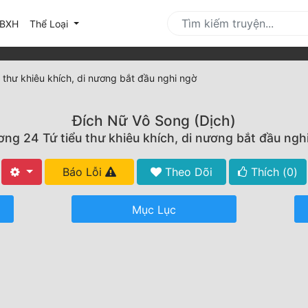
urrent)
BXH
Thể Loại
 thư khiêu khích, di nương bắt đầu nghi ngờ
Đích Nữ Vô Song (Dịch)
ng 24 Tứ tiểu thư khiêu khích, di nương bắt đầu ngh
Báo Lỗi
Theo Dõi
Thích (
0
)
Mục Lục