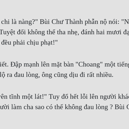
 chi là nàng?" Bùi Chư Thành phẫn nộ nói: "
Tuyệt đối không thể tha nhẹ, đánh hai mươi đại
 đều phải chịu phạt!"
tiết. Đập mạnh lên mặt bàn "Choang" một tiến
ộ ra đau lòng, ông cũng dịu đi rất nhiều.
yên tĩnh một lát!" Tuy đổ hết lỗi lên người kh
ười làm cha sao có thể không đau lòng ? Bùi C