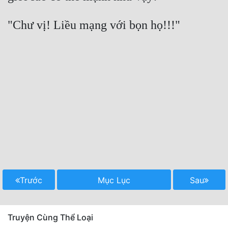
Trước
Mục Lục
Sau
Truyện Cùng Thể Loại