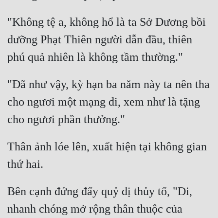
Mưu Mô
"Không tệ a, không hổ là ta Sở Dương bồi 
dưỡng Phạt Thiên người dẫn đầu, thiên 
Mạt Thế
Mỹ Thực
Ngôn Tình
"Đã như vậy, kỳ hạn ba năm này ta nên tha 
Ngược
cho ngươi một mạng đi, xem như là tặng 
Nữ Cường
Nữ Phụ
Thân ảnh lóe lên, xuất hiện tại không gian 
Phong Thủy - Tâm Linh
Phương Tây
Bên cạnh đứng đấy quỷ dị thủy tổ, "Đi, 
Phản Phái
nhanh chóng mở rộng thân thuộc của 
Quan Trường