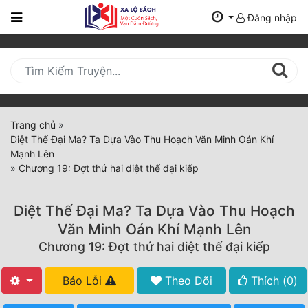
Đăng nhập
Trang
Chủ
Mới
Cập
Nhật
Trang chủ
»
(current)
Diệt Thế Đại Ma? Ta Dựa Vào Thu Hoạch Văn Minh Oán Khí
BXH
Mạnh Lên
»
Chương 19: Đợt thứ hai diệt thế đại kiếp
Thể Loại
Diệt Thế Đại Ma? Ta Dựa Vào Thu Hoạch
Tất Cả
Văn Minh Oán Khí Mạnh Lên
Chương 19: Đợt thứ hai diệt thế đại kiếp
Truyện Mới Ra
Hoàn Thành
Báo Lỗi
Theo Dõi
Thích (
0
)