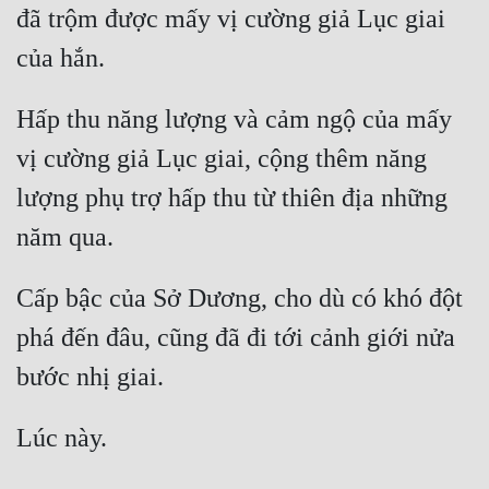
đã trộm được mấy vị cường giả Lục giai 
Đô Thị
Đông Phương
Đông Phương Huyền Huyễn
Hấp thu năng lượng và cảm ngộ của mấy 
Đồng Nhân
vị cường giả Lục giai, cộng thêm năng 
lượng phụ trợ hấp thu từ thiên địa những 
Cẩu Đạo Trường Sinh
Ngự Thú
Cấp bậc của Sở Dương, cho dù có khó đột 
Truyện Nam
phá đến đâu, cũng đã đi tới cảnh giới nửa 
Truyện Nữ
Vô Địch Lưu
Xây Dựng Thế Lực
Đam Mỹ