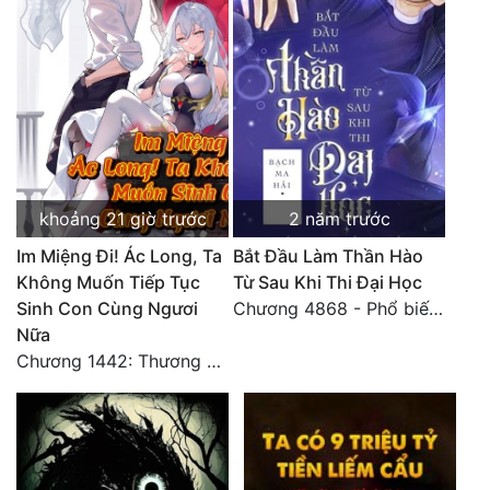
khoảng 21 giờ trước
2 năm trước
Im Miệng Đi! Ác Long, Ta
Bắt Đầu Làm Thần Hào
Không Muốn Tiếp Tục
Từ Sau Khi Thi Đại Học
Sinh Con Cùng Ngươi
Chương 4868 - Phổ biến Hạ Quốc tệ!
Nữa
Chương 1442: Thương Hoành Vạn Vật (9)