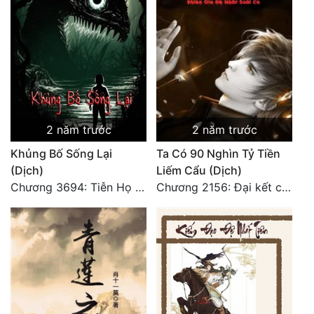
2 năm trước
2 năm trước
Khủng Bố Sống Lại
Ta Có 90 Nghìn Tỷ Tiền
(Dịch)
Liếm Cẩu (Dịch)
Chương 3694: Tiễn Họ Đoạn Đường Cuối - Hoàn
Chương 2156: Đại kết cục!!!