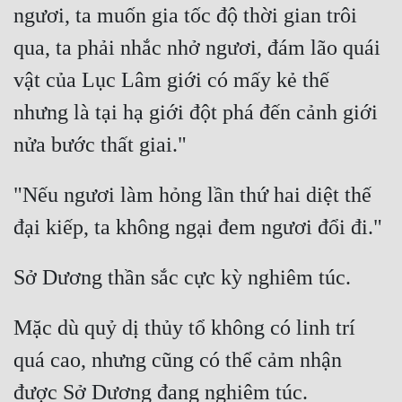
ngươi, ta muốn gia tốc độ thời gian trôi 
Quân Sự
qua, ta phải nhắc nhở ngươi, đám lão quái 
Sảng Văn
vật của Lục Lâm giới có mấy kẻ thế 
Sắc
nhưng là tại hạ giới đột phá đến cảnh giới 
Sủng
Thanh Xuân
"Nếu ngươi làm hỏng lần thứ hai diệt thế 
Tiên Hiệp
Tiểu Thuyết
Trinh Thám
Triều Đấu
Mặc dù quỷ dị thủy tổ không có linh trí 
Trùng Sinh
quá cao, nhưng cũng có thể cảm nhận 
Trọng Sinh