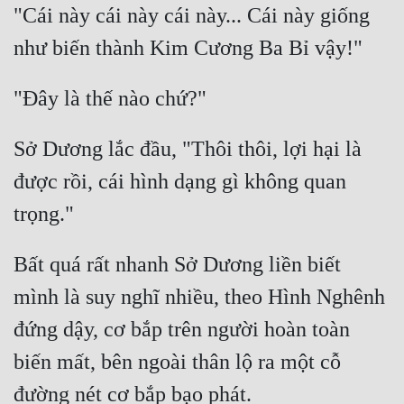
Hài Hước
"Cái này cái này cái này... Cái này giống 
Hệ Thống
Học Đường
Khoa Huyễn
Sở Dương lắc đầu, "Thôi thôi, lợi hại là 
Khoa Huyễn Không Gian
được rồi, cái hình dạng gì không quan 
Kinh Dị
Kiếm Hiệp
Kỳ Huyễn
Bất quá rất nhanh Sở Dương liền biết 
mình là suy nghĩ nhiều, theo Hình Nghênh 
Kỳ Ảo
đứng dậy, cơ bắp trên người hoàn toàn 
Linh Dị
biến mất, bên ngoài thân lộ ra một cỗ 
Làm Giàu
Lịch Sử