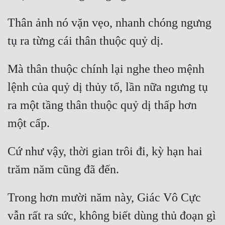
Tu Chân
Thân ảnh nó vặn vẹo, nhanh chóng ngưng 
Tu Tiên
Tội Phạm
Mà thân thuộc chính lại nghe theo mệnh 
Vô Địch
lệnh của quỷ dị thủy tổ, lần nữa ngưng tụ 
Võ Hiệp
ra một tầng thân thuộc quỷ dị thấp hơn 
Võng Du
Xuyên Không
Cứ như vậy, thời gian trôi đi, kỳ hạn hai 
Xuyên Nhanh
Xuyên Sách
Xuyên Thư
Trong hơn mười năm này, Giác Vô Cực 
Điền Văn
vẫn rất ra sức, không biết dùng thủ đoạn gì 