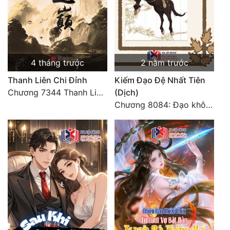
4 tháng trước
2 năm trước
Thanh Liên Chi Đỉnh
Kiếm Đạo Đệ Nhất Tiên
Chương 7344 Thanh Liên đỉnh (Đại kết cục) (2) HẾT.
(Dịch)
Chương 8084: Đạo không bờ bến (Đại kết cục) (10)