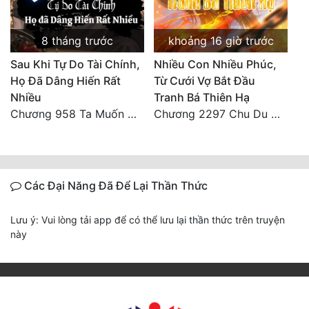
8 tháng trước
khoảng 16 giờ trước
Sau Khi Tự Do Tài Chính,
Nhiều Con Nhiều Phúc,
Họ Đã Dâng Hiến Rất
Từ Cưới Vợ Bắt Đầu
Nhiều
Tranh Bá Thiên Hạ
Chương 958 Ta Muốn Cùng Các Cô Vĩnh Viễn Ở Bên Nhau (2) Hết
Chương 2297 Chu Du Du mang thai
Các Đại Năng Đã Để Lại Thần Thức
Lưu ý: Vui lòng tải app để có thể lưu lại thần thức trên truyện
này