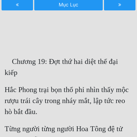
Mục Lục
Free
Hậu Cung
Truyện Convert
Truyện Dịch
Truyện Nhập Môn
    Chương 19: Đợt thứ hai diệt thế đại 
Truyện ngắn
Xa Lộ Dịch
Hắc Phong trại bọn thổ phỉ nhìn thấy mộc 
rượu trái cây trong nháy mắt, lập tức reo 
Cung Đấu
Cạnh Kỹ
Từng người từng người Hoa Tông đệ tử 
Cổ Tiên Hiệp