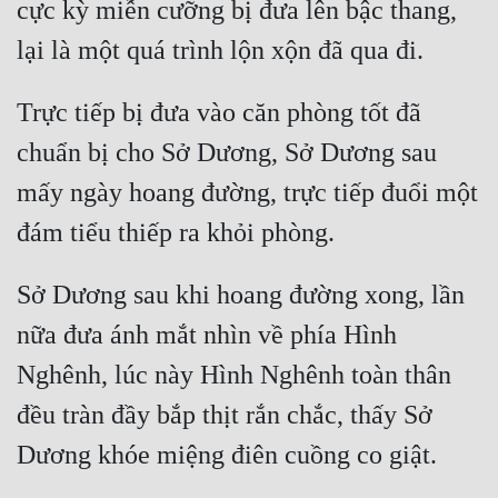
cực kỳ miễn cưỡng bị đưa lên bậc thang, 
Cổ Đại
Du Hí
Dã Sử
Trực tiếp bị đưa vào căn phòng tốt đã 
chuẩn bị cho Sở Dương, Sở Dương sau 
Dị Giới
mấy ngày hoang đường, trực tiếp đuổi một 
Dị Năng
Gia Đấu
Góc Nhìn Nam
Sở Dương sau khi hoang đường xong, lần 
Góc Nhìn Nữ
nữa đưa ánh mắt nhìn về phía Hình 
Nghênh, lúc này Hình Nghênh toàn thân 
Huyền Huyễn
đều tràn đầy bắp thịt rắn chắc, thấy Sở 
Huyền Nghi
Huyền Ảo