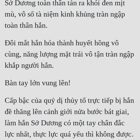
Sở Dương toàn thân tản ra khói đen mịt 
Đẹp
mù, vô số tà niệm kinh khủng tràn ngập 
Đẹp Hiệp
Đôi mắt hắn hóa thành huyết hồng vô 
Tính Cách Nhân Vật :
cùng, năng lượng mặt trái vô tận tràn ngập 
Cơ Trí
Sát Phạt Quyết Đoán
Vô Sỉ
Điềm Đạm
Cấp bậc của quỷ dị thủy tổ trực tiếp bị hắn 
đề thăng lên cảnh giới nửa bước bát giai, 
làm hắn Sở Dương có một tay chân đắc 