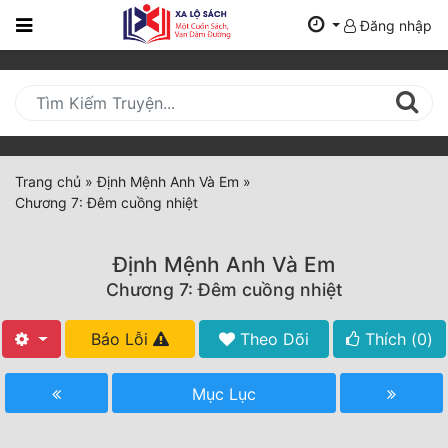
Đăng nhập
Trang
Chủ
Mới
Cập
Nhật
Trang chủ
»
Định Mệnh Anh Và Em
»
(current)
Chương 7: Đêm cuồng nhiệt
BXH
Thể Loại
Định Mệnh Anh Và Em
Chương 7: Đêm cuồng nhiệt
Tất Cả
Báo Lỗi
Theo Dõi
Thích (
0
)
Truyện Mới Ra
Mục Lục
Hoàn Thành