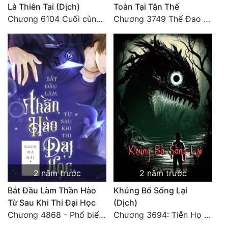
Là Thiên Tai (Dịch)
Toàn Tại Tận Thế
Chương 6104 Cuối cùng (HẾT)
Chương 3749 Thế Đao xuất kích
2 năm trước
2 năm trước
Bắt Đầu Làm Thần Hào
Khủng Bố Sống Lại
Từ Sau Khi Thi Đại Học
(Dịch)
Chương 4868 - Phổ biến Hạ Quốc tệ!
Chương 3694: Tiễn Họ Đoạn Đường Cuối - Hoàn