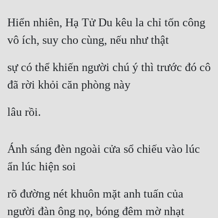
Mưu Mô
Hiển nhiên, Hạ Tử Du kêu la chỉ tốn công 
vô ích, suy cho cùng, nếu như thật
Mạt Thế
Mỹ Thực
sự có thể khiến người chú ý thì trước đó cô 
Ngôn Tình
đã rời khỏi căn phòng này
Ngược
lâu rồi.
Nữ Cường
Nữ Phụ
Ánh sáng đèn ngoài cửa sổ chiếu vào lúc 
Phong Thủy - Tâm Linh
ẩn lúc hiện soi
Phương Tây
rõ đường nét khuôn mặt anh tuấn của 
Phản Phái
người đàn ông nọ, bóng đêm mờ nhạt
Quan Trường