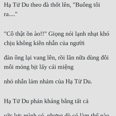
Hạ Tử Du theo đà thốt lên, "Buông tôi 
Đẹp
ra...."
Đẹp Hiệp
"Cô thật ồn ào!!" Giọng nói lạnh nhạt khó 
Tính Cách Nhân Vật :
chịu không kiên nhẫn của người
Cơ Trí
Sát Phạt Quyết Đoán
đàn ông lại vang lên, rồi lần nữa dùng đôi 
Vô Sỉ
môi mỏng bịt lấy cái miệng
Điềm Đạm
nhỏ nhắn lảm nhảm của Hạ Tử Du.
Hạ Tử Du phản kháng bằng tất cả
sức lực mình có, nhưng dù có làm thế nào 