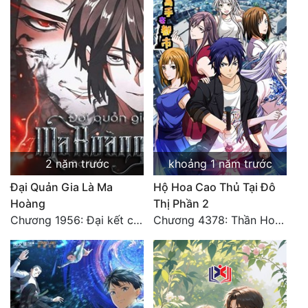
2 năm trước
khoảng 1 năm trước
Đại Quản Gia Là Ma
Hộ Hoa Cao Thủ Tại Đô
Hoàng
Thị Phần 2
Chương 1956: Đại kết cục
Chương 4378: Thần Hoàng Hạ Thiên (Đại kết cục) (03)