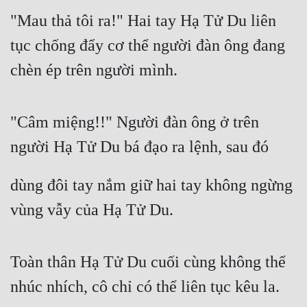
Hài Hước
"Mau thả tôi ra!" Hai tay Hạ Tử Du liên 
Hệ Thống
tục chống đẩy cơ thể người đàn ông đang 
Học Đường
chèn ép trên người mình.
Khoa Huyễn
Khoa Huyễn Không Gian
"Câm miệng!!" Người đàn ông ở trên 
Kinh Dị
người Hạ Tử Du bá đạo ra lệnh, sau đó
Kiếm Hiệp
dùng đôi tay nắm giữ hai tay không ngừng 
Kỳ Huyễn
vùng vẫy của Hạ Tử Du.
Kỳ Ảo
Linh Dị
Toàn thân Hạ Tử Du cuối cùng không thể 
Làm Giàu
nhúc nhích, cô chỉ có thể liên tục kêu la.
Lịch Sử