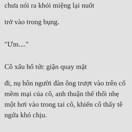
chưa nói ra khỏi miệng lại nuốt
Đô Thị
Đông Phương
trở vào trong bụng.
Đông Phương Huyền Huyễn
Đồng Nhân
"Ưm...."
Cẩu Đạo Trường Sinh
Cô xấu hổ tức giận quay mặt
Ngự Thú
đi, nụ hôn người đàn ông trượt vào trên cổ 
Truyện Nam
mềm mại của cô, anh thuận thế thổi nhẹ 
Truyện Nữ
một hơi vào trong tai cô, khiến cô thấy tê 
Vô Địch Lưu
ngứa khó chịu.
Xây Dựng Thế Lực
Đam Mỹ