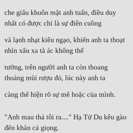
Quân Sự
che giấu khuôn mặt anh tuấn, điều duy 
Sảng Văn
nhất có được chỉ là sự điên cuồng
Sắc
và lạnh nhạt kiêu ngạo, khiến anh ta thoạt 
Sủng
nhìn xấu xa tà ác không thể
Thanh Xuân
tưởng, trên người anh ta còn thoang 
Tiên Hiệp
thoảng mùi rượu đỏ, lúc này anh ta
Tiểu Thuyết
Trinh Thám
càng thể hiện rõ sự mê hoặc của mình.
Triều Đấu
"Anh mau thả tôi ra...." Hạ Tử Du kêu gào 
Trùng Sinh
đến khàn cả giọng.
Trọng Sinh