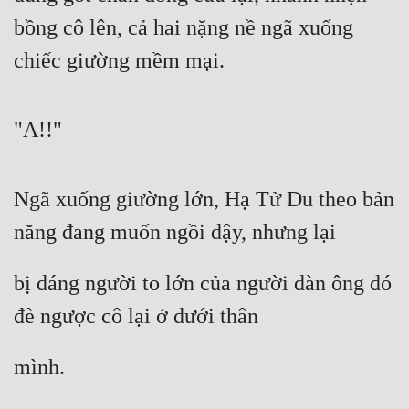
Cổ Đại
bồng cô lên, cả hai nặng nề ngã xuống 
Du Hí
chiếc giường mềm mại.
Dã Sử
Dị Giới
"A!!"
Dị Năng
Ngã xuống giường lớn, Hạ Tử Du theo bản 
Gia Đấu
năng đang muốn ngồi dậy, nhưng lại
Góc Nhìn Nam
Góc Nhìn Nữ
bị dáng người to lớn của người đàn ông đó 
Huyền Huyễn
đè ngược cô lại ở dưới thân
Huyền Nghi
mình.
Huyền Ảo