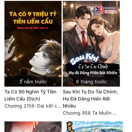
2 năm trước
8 tháng trước
Ta Có 90 Nghìn Tỷ Tiền
Sau Khi Tự Do Tài Chính,
Liếm Cẩu (Dịch)
Họ Đã Dâng Hiến Rất
Chương 2156: Đại kết cục!!!
Nhiều
Chương 958 Ta Muốn Cùng Các Cô Vĩnh Viễn Ở Bên Nhau (2) Hết