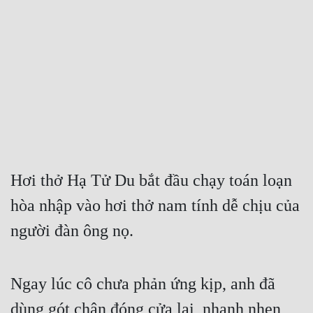
Free
Hậu Cung
Truyện Convert
Truyện Dịch
Truyện Nhập Môn
Truyện ngắn
Hơi thở Hạ Tử Du bắt đầu chạy toán loạn 
Xa Lộ Dịch
hòa nhập vào hơi thở nam tính dễ chịu của 
người đàn ông nọ.
Cung Đấu
Cạnh Kỹ
Ngay lúc cô chưa phản ứng kịp, anh đã 
Cổ Tiên Hiệp
dùng gót chân đóng cửa lại, nhanh nhẹn 