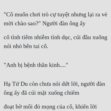
Tu Chân
"Cô muốn chơi trò cự tuyệt nhưng lại ra vẻ 
Tu Tiên
mời chào sao?" Người đàn ông ấy
Tội Phạm
Vô Địch
cố tình tiêm nhiễm tình dục, cúi đầu xuống 
nói nhỏ bên tai cô.
Võ Hiệp
Võng Du
"Anh bị bệnh thần kinh...."
Xuyên Không
Xuyên Nhanh
Hạ Tử Du còn chưa nói dứt lời, người đàn 
Xuyên Sách
ông ấy đã cúi mặt xuống chiếm
Xuyên Thư
Điền Văn
đoạt bờ môi đỏ mọng của cô, khiến lời 