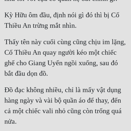
Quân Sự
Kỳ Hữu ôm đầu, định nói gì đó thì bị Cố 
Sảng Văn
Sắc
Thấy tên này cuối cùng cũng chịu im lặng, 
Sủng
Cố Thiều An quay người kéo một chiếc 
Thanh Xuân
ghế cho Giang Uyển ngồi xuống, sau đó 
Tiên Hiệp
Tiểu Thuyết
Đồ đạc không nhiều, chỉ là mấy vật dụng 
Trinh Thám
hàng ngày và vài bộ quần áo để thay, đến 
Triều Đấu
cả một chiếc vali nhỏ cũng còn trống quá 
Trùng Sinh
Trọng Sinh