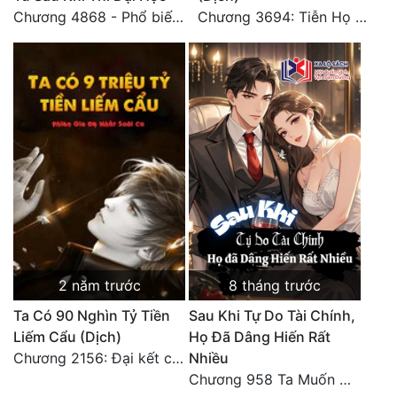
Chương 4868 - Phổ biến Hạ Quốc tệ!
Chương 3694: Tiễn Họ Đoạn Đường Cuối - Hoàn
2 năm trước
8 tháng trước
Ta Có 90 Nghìn Tỷ Tiền
Sau Khi Tự Do Tài Chính,
Liếm Cẩu (Dịch)
Họ Đã Dâng Hiến Rất
Chương 2156: Đại kết cục!!!
Nhiều
Chương 958 Ta Muốn Cùng Các Cô Vĩnh Viễn Ở Bên Nhau (2) Hết