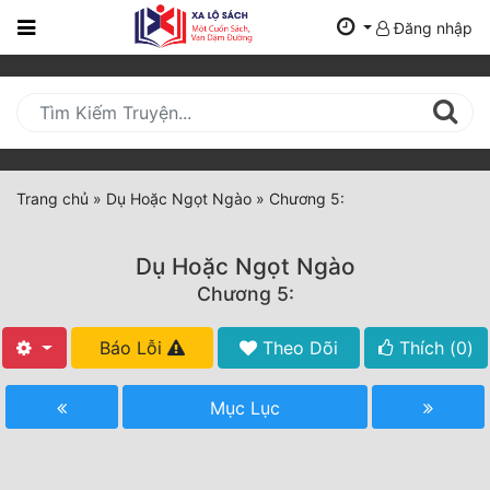
Đăng nhập
Trang
Chủ
Mới
Cập
Nhật
Trang chủ
»
Dụ Hoặc Ngọt Ngào
»
Chương 5:
(current)
BXH
Dụ Hoặc Ngọt Ngào
Thể Loại
Chương 5:
Báo Lỗi
Theo Dõi
Thích (
0
)
Tất Cả
Truyện Mới Ra
Mục Lục
Hoàn Thành