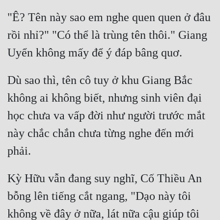
Hài Hước
"Ê? Tên này sao em nghe quen quen ở đâu 
Hệ Thống
rồi nhỉ?" "Có thể là trùng tên thôi." Giang 
Học Đường
Khoa Huyễn
Dù sao thì, tên cô tuy ở khu Giang Bắc 
Khoa Huyễn Không Gian
không ai không biết, nhưng sinh viên đại 
Kinh Dị
học chưa va vấp đời như người trước mắt 
Kiếm Hiệp
này chắc chắn chưa từng nghe đến mới 
Kỳ Huyễn
Kỳ Ảo
Kỳ Hữu vẫn đang suy nghĩ, Cố Thiều An 
Linh Dị
bỗng lên tiếng cắt ngang, "Dạo này tôi 
Làm Giàu
không về đây ở nữa, lát nữa cậu giúp tôi 
Lịch Sử