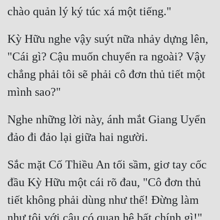
Mưu Mô
Kỳ Hữu nghe vậy suýt nữa nhảy dựng lên, 
Mạt Thế
"Cái gì? Cậu muốn chuyển ra ngoài? Vậy 
Mỹ Thực
chẳng phải tôi sẽ phải cô đơn thủ tiết một 
Ngôn Tình
Ngược
Nữ Cường
Nghe những lời này, ánh mắt Giang Uyển 
Nữ Phụ
Phong Thủy - Tâm Linh
Sắc mặt Cố Thiều An tối sầm, giơ tay cốc 
Phương Tây
đầu Kỳ Hữu một cái rõ đau, "Cô đơn thủ 
Phản Phái
tiết không phải dùng như thế! Đừng làm 
Quan Trường