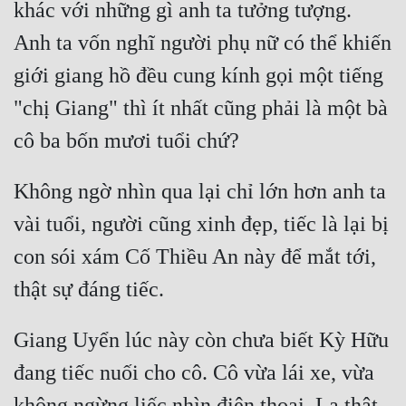
khác với những gì anh ta tưởng tượng. 
Đô Thị
Anh ta vốn nghĩ người phụ nữ có thể khiến 
Đông Phương
giới giang hồ đều cung kính gọi một tiếng 
Đông Phương Huyền Huyễn
"chị Giang" thì ít nhất cũng phải là một bà 
Đồng Nhân
Không ngờ nhìn qua lại chỉ lớn hơn anh ta 
Cẩu Đạo Trường Sinh
vài tuổi, người cũng xinh đẹp, tiếc là lại bị 
Ngự Thú
con sói xám Cố Thiều An này để mắt tới, 
Truyện Nam
Truyện Nữ
Vô Địch Lưu
Giang Uyển lúc này còn chưa biết Kỳ Hữu 
đang tiếc nuối cho cô. Cô vừa lái xe, vừa 
Xây Dựng Thế Lực
không ngừng liếc nhìn điện thoại. Lạ thật, 
Đam Mỹ