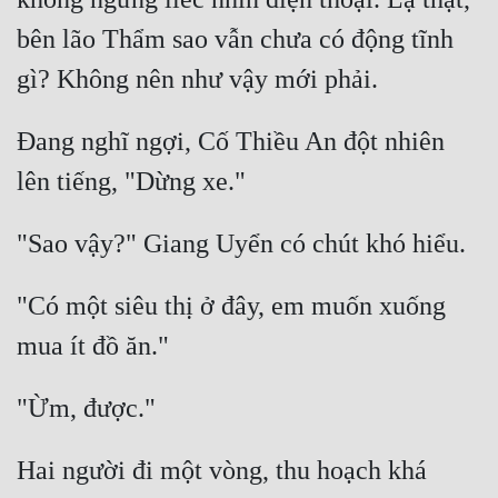
bên lão Thẩm sao vẫn chưa có động tĩnh 
Đẹp
Đẹp Hiệp
Đang nghĩ ngợi, Cố Thiều An đột nhiên 
Tính Cách Nhân Vật :
Cơ Trí
Sát Phạt Quyết Đoán
Vô Sỉ
"Có một siêu thị ở đây, em muốn xuống 
Điềm Đạm
Hai người đi một vòng, thu hoạch khá 