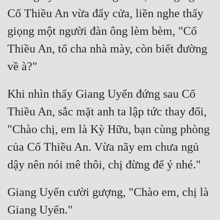
Cổ Đại
Cố Thiều An vừa đẩy cửa, liền nghe thấy 
Du Hí
giọng một người đàn ông lèm bèm, "Cố 
Dã Sử
Thiều An, tổ cha nhà mày, còn biết đường 
Dị Giới
Dị Năng
Khi nhìn thấy Giang Uyển đứng sau Cố 
Gia Đấu
Thiều An, sắc mặt anh ta lập tức thay đổi, 
Góc Nhìn Nam
"Chào chị, em là Kỳ Hữu, bạn cùng phòng 
Góc Nhìn Nữ
của Cố Thiều An. Vừa nãy em chưa ngủ 
Huyền Huyễn
Huyền Nghi
Giang Uyển cười gượng, "Chào em, chị là 
Huyền Ảo