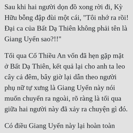
Sau khi hai người dọn đồ xong rời đi, Kỳ 
Tu Chân
Hữu bỗng đập đùi một cái, "Tôi nhớ ra rồi! 
Tu Tiên
Đại ca của Bất Dạ Thiên không phải tên là 
Tội Phạm
Vô Địch
Võ Hiệp
Tối qua Cố Thiều An vốn đã hẹn gặp mặt 
ở Bất Dạ Thiên, kết quả lại cho anh ta leo 
Võng Du
cây cả đêm, bây giờ lại dẫn theo người 
Xuyên Không
phụ nữ tự xưng là Giang Uyển này nói 
Xuyên Nhanh
muốn chuyển ra ngoài, rõ ràng là tối qua 
Xuyên Sách
Xuyên Thư
Có điều Giang Uyển này lại hoàn toàn 
Điền Văn