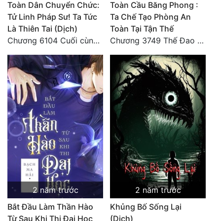
Toàn Dân Chuyển Chức:
Toàn Cầu Băng Phong :
Tử Linh Pháp Sư! Ta Tức
Ta Chế Tạo Phòng An
Là Thiên Tai (Dịch)
Toàn Tại Tận Thế
Chương 6104 Cuối cùng (HẾT)
Chương 3749 Thế Đao xuất kích
2 năm trước
2 năm trước
Bắt Đầu Làm Thần Hào
Khủng Bố Sống Lại
Từ Sau Khi Thi Đại Học
(Dịch)