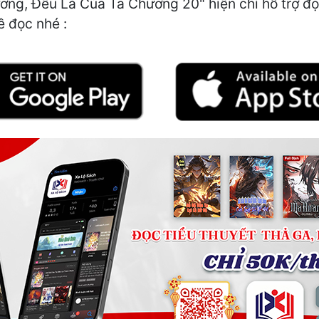
ng, Đều Là Của Ta Chương 20" hiện chỉ hỗ trợ đọ
ề đọc nhé :