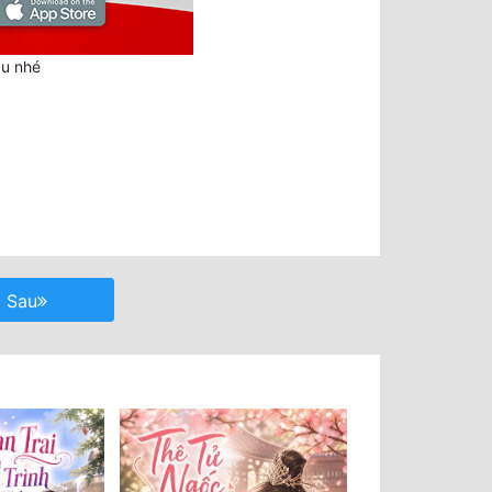
au nhé
Sau