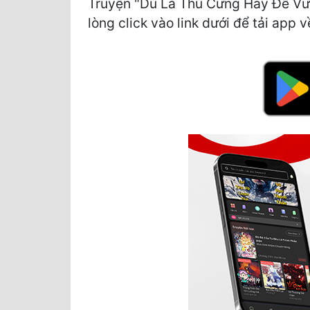
Truyện "Dù Là Thú Cưng Hay Đế Vươ
lòng click vào link dưới để tải app v