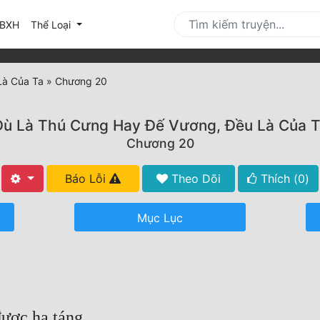
urrent)
BXH
Thể Loại
Là Của Ta
»
Chương 20
Dù Là Thú Cưng Hay Đế Vương, Đều Là Của T
Chương 20
Báo Lỗi
Theo Dõi
Thích (
0
)
Mục Lục
ược hạ táng.