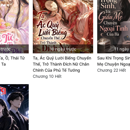
 trước
10 ngày trước
11 ngày
a, Ồ, Thái Tử
Ta, Ác Quỷ Lười Biếng Chuyển
Sau Khi Trọng Sin
 Ta
Thế, Trở Thành Đích Nữ Chân
Mẹ Chuyện Ngoại
Chính Của Phủ Tể Tướng
Chương 22 Hết
Chương 10 Hết