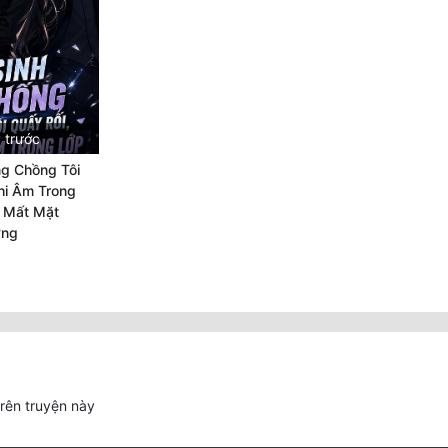
 trước
g Chồng Tôi
hi Âm Trong
a Mất Mặt
ờng
trên truyện này