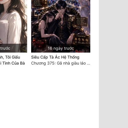
 trước
16 ngày trước
h, Tôi Giấu
Siêu Cấp Tà Ác Hệ Thống
 Tình Của Bà
Chương 375: Gã nhà giàu láo xược