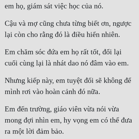
Hài Hước
Hệ Thống
Cậu và mợ cũng chưa từng biết ơn, ngược 
Học Đường
Khoa Huyễn
Em chăm sóc đứa em họ rất tốt, đổi lại 
Khoa Huyễn Không Gian
Kinh Dị
Kiếm Hiệp
Nhưng kiếp này, em tuyệt đối sẽ không để 
Kỳ Huyễn
Kỳ Ảo
Em đến trường, giáo viên vừa nói vừa 
Linh Dị
mong đợi nhìn em, hy vọng em có thể đưa 
Làm Giàu
Lịch Sử