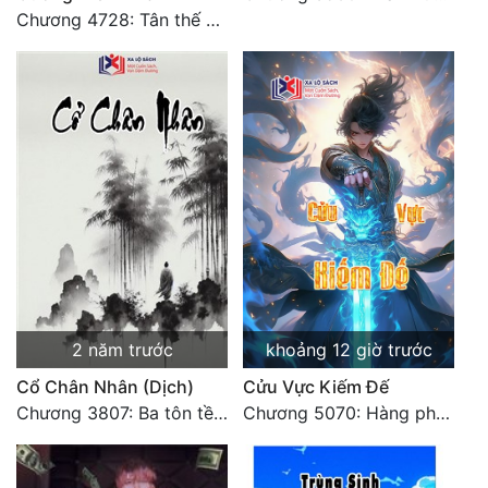
Chương 4728: Tân thế giới (đại kết cục) (10)
Đẹp
Đẹp Hiệp
Tính Cách Nhân Vật :
Cơ Trí
Sát Phạt Quyết Đoán
Vô Sỉ
Điềm Đạm
2 năm trước
khoảng 12 giờ trước
Cổ Chân Nhân (Dịch)
Cửu Vực Kiếm Đế
Chương 3807: Ba tôn tề công Thiên Đình (2)
Chương 5070: Hàng phục Nữ đế