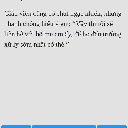
Tu Chân
Giáo viên cũng có chút ngạc nhiên, nhưng 
Tu Tiên
nhanh chóng hiểu ý em: “Vậy thì tôi sẽ 
Tội Phạm
liên hệ với bố mẹ em ấy, để họ đến trường 
Vô Địch
Võ Hiệp
Võng Du
Xuyên Không
Xuyên Nhanh
Xuyên Sách
Xuyên Thư
Điền Văn