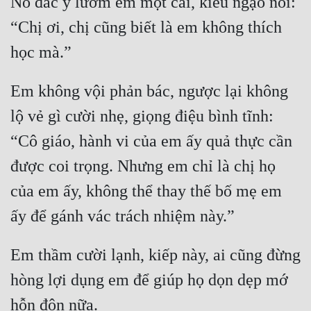
Nó đắc ý lườm em một cái, kiêu ngạo nói: 
Quân Sự
“Chị ơi, chị cũng biết là em không thích 
Sảng Văn
Sắc
Em không vội phản bác, ngược lại không 
Sủng
lộ vẻ gì cười nhẹ, giọng điệu bình tĩnh: 
Thanh Xuân
“Cô giáo, hành vi của em ấy quả thực cần 
Tiên Hiệp
được coi trọng. Nhưng em chỉ là chị họ 
Tiểu Thuyết
của em ấy, không thể thay thế bố mẹ em 
Trinh Thám
Triều Đấu
Em thầm cười lạnh, kiếp này, ai cũng đừng 
Trùng Sinh
hòng lợi dụng em để giúp họ dọn dẹp mớ 
Trọng Sinh