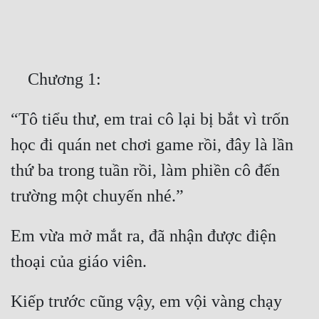
Free
Hậu Cung
Truyện Convert
Truyện Dịch
“Tô tiểu thư, em trai cô lại bị bắt vì trốn 
Truyện Nhập Môn
học đi quán net chơi game rồi, đây là lần 
Truyện ngắn
thứ ba trong tuần rồi, làm phiền cô đến 
Xa Lộ Dịch
Em vừa mở mắt ra, đã nhận được điện 
Cung Đấu
Cạnh Kỹ
Kiếp trước cũng vậy, em vội vàng chạy 
Cổ Tiên Hiệp