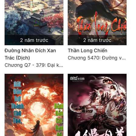
2 năm trước
2 năm trước
Đường Nhân Đích Xan
Thần Long Chiến
Trác (Dịch)
Chương 5470: Đường về nhà! 【 Đại kết cục 】
Chương Q7 - 379: Đại kết cục: Về nhà là phải vui vẻ. (2)