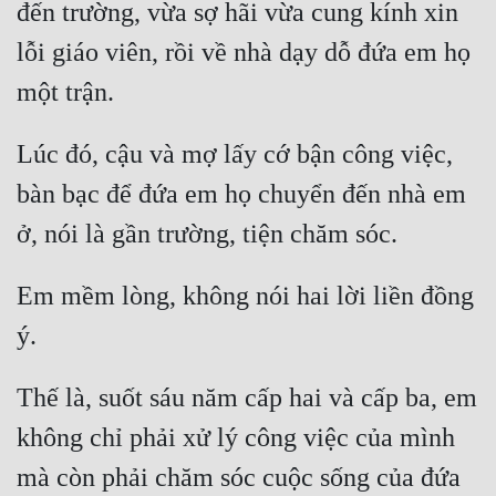
đến trường, vừa sợ hãi vừa cung kính xin 
Cổ Đại
lỗi giáo viên, rồi về nhà dạy dỗ đứa em họ 
Du Hí
Dã Sử
Dị Giới
Lúc đó, cậu và mợ lấy cớ bận công việc, 
bàn bạc để đứa em họ chuyển đến nhà em 
Dị Năng
Gia Đấu
Góc Nhìn Nam
Em mềm lòng, không nói hai lời liền đồng 
Góc Nhìn Nữ
Huyền Huyễn
Thế là, suốt sáu năm cấp hai và cấp ba, em 
Huyền Nghi
không chỉ phải xử lý công việc của mình 
Huyền Ảo
mà còn phải chăm sóc cuộc sống của đứa 