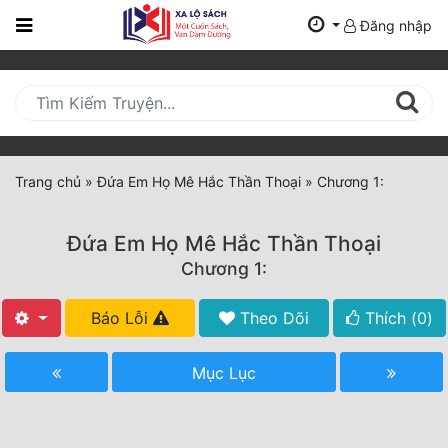
Đăng nhập
Trang
Chủ
Mới
Cập
Nhật
Trang chủ
»
Đứa Em Họ Mê Hắc Thần Thoại
»
Chương 1:
(current)
BXH
Đứa Em Họ Mê Hắc Thần Thoại
Thể Loại
Chương 1:
Báo Lỗi
Theo Dõi
Thích (
0
)
Tất Cả
Truyện Mới Ra
Mục Lục
Hoàn Thành