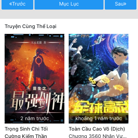
Trước
Mục Lục
Sau
Đô Thị
Đông Phương
Truyện Cùng Thể Loại
Đông Phương Huyền Huyễn
Đồng Nhân
Cẩu Đạo Trường Sinh
Ngự Thú
Truyện Nam
Truyện Nữ
Vô Địch Lưu
2 năm trước
khoảng 1 năm trước
Xây Dựng Thế Lực
Trọng Sinh Chi Tối
Toàn Cầu Cao Võ (Dịch)
Cường Kiếm Thần
Chương 3560 Nhân Vương trở về - END
Đam Mỹ