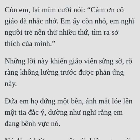
Còn em, lại mỉm cười nói: “Cảm ơn cô 
Mưu Mô
giáo đã nhắc nhở. Em ấy còn nhỏ, em nghĩ 
Mạt Thế
người trẻ nên thử nhiều thứ, tìm ra sở 
Mỹ Thực
Ngôn Tình
Những lời này khiến giáo viên sững sờ, rõ 
Ngược
ràng không lường trước được phản ứng 
Nữ Cường
Nữ Phụ
Phong Thủy - Tâm Linh
Đứa em họ đứng một bên, ánh mắt lóe lên 
một tia đắc ý, dường như nghĩ rằng em 
Phương Tây
Phản Phái
Quan Trường