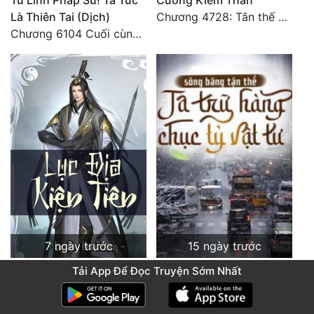
Tử Linh Pháp Sư! Ta Tức
Cường Kiếm Thần
Là Thiên Tai (Dịch)
Chương 4728: Tân thế giới (đại kết cục) (10)
Chương 6104 Cuối cùng (HẾT)
7 ngày trước
15 ngày trước
Lục Địa Kiện Tiên (Dịch)
Toàn Cầu Băng Phong :
Tải App Để Đọc Truyện Sớm Nhất
Chương 4987 Cảnh báo
Ta Chế Tạo Phòng An
Toàn Tại Tận Thế