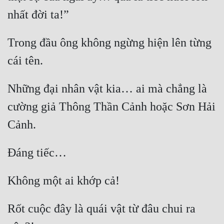
Mưu Mô
Mạt Thế
Trong đầu ông không ngừng hiện lên từng 
Mỹ Thực
Ngôn Tình
Những đại nhân vật kia… ai mà chẳng là 
Ngược
cường giả Thông Thần Cảnh hoặc Sơn Hải 
Nữ Cường
Nữ Phụ
Phong Thủy - Tâm Linh
Phương Tây
Phản Phái
Rốt cuộc đây là quái vật từ đâu chui ra 
Quan Trường