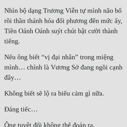
Tu Chân
Nhìn bộ dạng Trương Viễn tự mình não bổ 
Tu Tiên
rồi thần thánh hóa đối phương đến mức ấy, 
Tội Phạm
Tiền Oánh Oánh suýt chút bật cười thành 
Vô Địch
Võ Hiệp
Nếu ông biết “vị đại nhân” trong miệng 
Võng Du
mình… chính là Vương Sở đang ngồi cạnh 
Xuyên Không
Xuyên Nhanh
Xuyên Sách
Xuyên Thư
Điền Văn