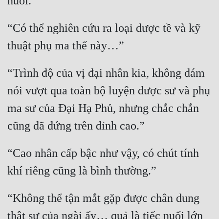
Hài Hước
Hệ Thống
“Có thể nghiên cứu ra loại dược tề và kỹ 
Học Đường
Khoa Huyễn
“Trình độ của vị đại nhân kia, không dám 
Khoa Huyễn Không Gian
nói vượt qua toàn bộ luyện dược sư và phụ 
Kinh Dị
ma sư của Đại Hạ Phủ, nhưng chắc chắn 
Kiếm Hiệp
Kỳ Huyễn
“Cao nhân cấp bậc như vậy, có chút tính 
Kỳ Ảo
Linh Dị
“Không thể tận mắt gặp được chân dung 
Làm Giàu
thật sự của ngài ấy… quả là tiếc nuối lớn 
Lịch Sử