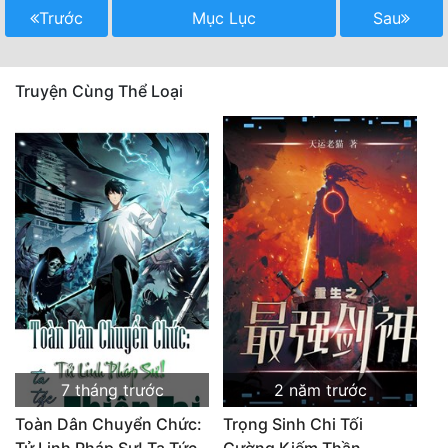
Trước
Mục Lục
Sau
Truyện Cùng Thể Loại
7 tháng trước
2 năm trước
Toàn Dân Chuyển Chức:
Trọng Sinh Chi Tối