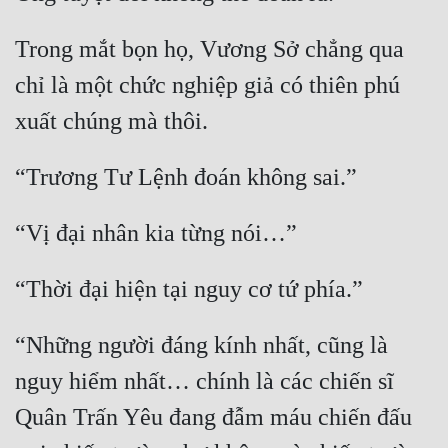
Đô Thị
Trong mắt bọn họ, Vương Sở chẳng qua 
Đông Phương
chỉ là một chức nghiệp giả có thiên phú 
Đông Phương Huyền Huyễn
Đồng Nhân
Cẩu Đạo Trường Sinh
Ngự Thú
Truyện Nam
Truyện Nữ
“Những người đáng kính nhất, cũng là 
Vô Địch Lưu
nguy hiểm nhất… chính là các chiến sĩ 
Xây Dựng Thế Lực
Quân Trấn Yêu đang đẫm máu chiến đấu 
Đam Mỹ