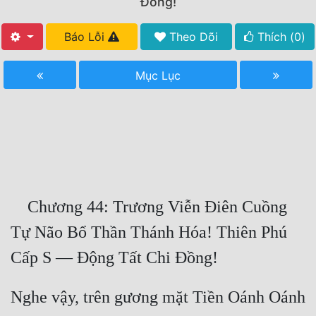
Đồng!
Free
Báo Lỗi
Theo Dõi
Thích (
0
)
Hậu Cung
Mục Lục
Truyện Convert
Truyện Dịch
Truyện Nhập Môn
Truyện ngắn
Xa Lộ Dịch
    Chương 44: Trương Viễn Điên Cuồng 
Tự Não Bổ Thần Thánh Hóa! Thiên Phú 
Cung Đấu
Cạnh Kỹ
Nghe vậy, trên gương mặt Tiền Oánh Oánh 
Cổ Tiên Hiệp