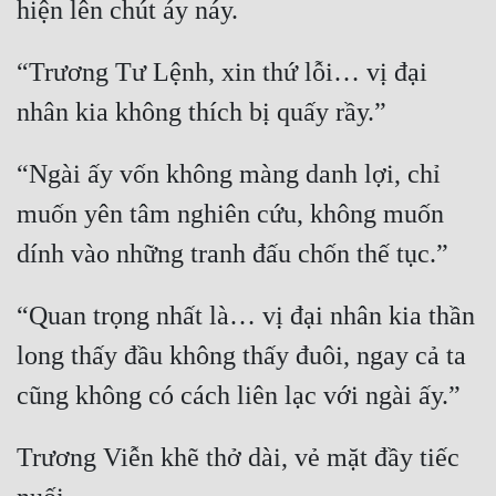
Cổ Đại
Du Hí
“Trương Tư Lệnh, xin thứ lỗi… vị đại 
Dã Sử
Dị Giới
“Ngài ấy vốn không màng danh lợi, chỉ 
Dị Năng
muốn yên tâm nghiên cứu, không muốn 
Gia Đấu
Góc Nhìn Nam
“Quan trọng nhất là… vị đại nhân kia thần 
Góc Nhìn Nữ
long thấy đầu không thấy đuôi, ngay cả ta 
Huyền Huyễn
Huyền Nghi
Trương Viễn khẽ thở dài, vẻ mặt đầy tiếc 
Huyền Ảo