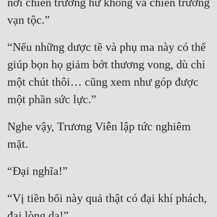
nơi chiến trường hư không và chiến trường 
Đẹp
Đẹp Hiệp
“Nếu những dược tề và phụ ma này có thể 
giúp bọn họ giảm bớt thương vong, dù chỉ 
Tính Cách Nhân Vật :
một chút thôi… cũng xem như góp được 
Cơ Trí
Sát Phạt Quyết Đoán
Vô Sỉ
Nghe vậy, Trương Viễn lập tức nghiêm 
Điềm Đạm
“Vị tiền bối này quả thật có đại khí phách, 