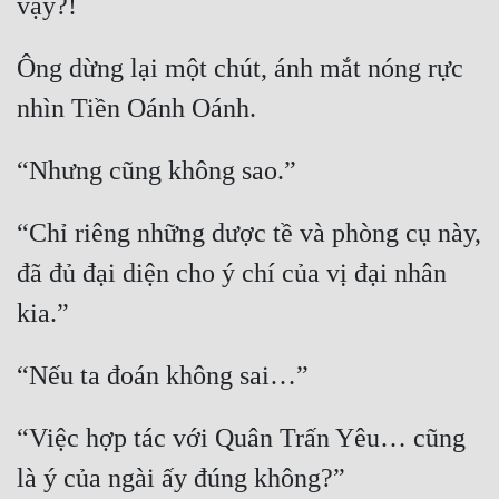
Quân Sự
Ông dừng lại một chút, ánh mắt nóng rực 
Sảng Văn
Sắc
Sủng
Thanh Xuân
“Chỉ riêng những dược tề và phòng cụ này, 
Tiên Hiệp
đã đủ đại diện cho ý chí của vị đại nhân 
Tiểu Thuyết
Trinh Thám
Triều Đấu
“Việc hợp tác với Quân Trấn Yêu… cũng 
Trùng Sinh
Trọng Sinh