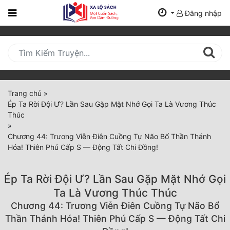
Đăng nhập
Trang
Chủ
Mới
Cập
Nhật
Trang chủ
»
(current)
Ép Ta Rời Đội Ư? Lần Sau Gặp Mặt Nhớ Gọi Ta Là Vương Thúc
BXH
Thúc
»
Thể Loại
Chương 44: Trương Viễn Điên Cuồng Tự Não Bổ Thần Thánh
Hóa! Thiên Phú Cấp S — Động Tất Chi Đồng!
Tất Cả
Ép Ta Rời Đội Ư? Lần Sau Gặp Mặt Nhớ Gọi
Truyện Mới Ra
Ta Là Vương Thúc Thúc
Chương 44: Trương Viễn Điên Cuồng Tự Não Bổ
Hoàn Thành
Thần Thánh Hóa! Thiên Phú Cấp S — Động Tất Chi