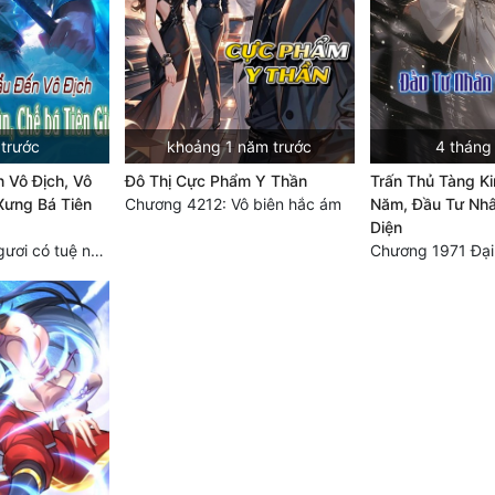
 trước
khoảng 1 năm trước
4 tháng
 Vô Địch, Vô
Đô Thị Cực Phẩm Y Thần
Trấn Thủ Tàng K
Xưng Bá Tiên
Chương 4212: Vô biên hắc ám
Năm, Đầu Tư Nhâ
Diện
Chương 2429 Ngươi có tuệ nhãn? Ta có...
Chương 1971 Đại