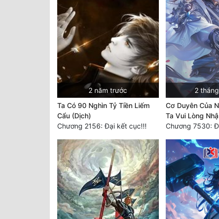
2 năm trước
2 tháng
Ta Có 90 Nghìn Tỷ Tiền Liếm
Cơ Duyên Của Ng
Cẩu (Dịch)
Ta Vui Lòng Nhậ
Chương 2156: Đại kết cục!!!