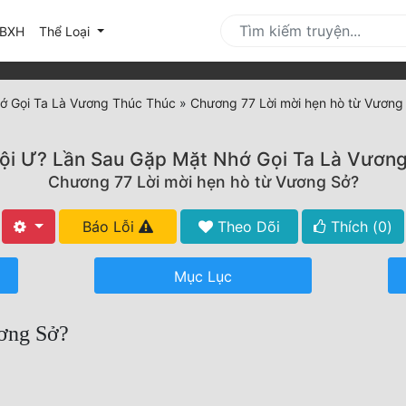
urrent)
BXH
Thể Loại
hớ Gọi Ta Là Vương Thúc Thúc
»
Chương 77 Lời mời hẹn hò từ Vương
Đội Ư? Lần Sau Gặp Mặt Nhớ Gọi Ta Là Vươn
Chương 77 Lời mời hẹn hò từ Vương Sở?
Báo Lỗi
Theo Dõi
Thích (
0
)
Mục Lục
ơng Sở?