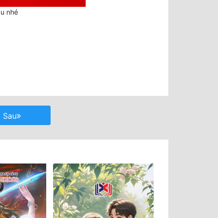
au nhé
Sau