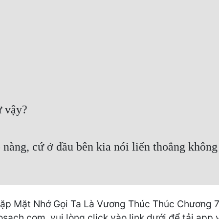
ư vậy?
nàng, cứ ở đầu bên kia nói liến thoắng không
Gặp Mặt Nhớ Gọi Ta Là Vương Thúc Thúc Chương 7
osach.com, vui lòng click vào link dưới để tải app 