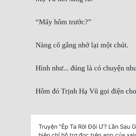
“Mấy hôm trước?”
Nàng cố gắng nhớ lại một chút.
Hình như... đúng là có chuyện nh
Hôm đó Trịnh Hạ Vũ gọi điện cho 
Truyện "Ép Ta Rời Đội Ư? Lần Sau 
hiện chỉ hỗ trợ đọc trên app của xal