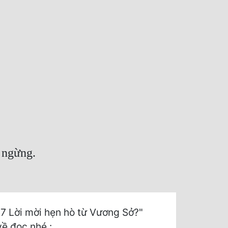
 ngừng.
7 Lời mời hẹn hò từ Vương Sở?"
về đọc nhé :