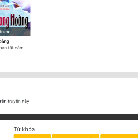
trước
oàng
Chương 6017: Hoàn tất cảm nghĩ của tác giả
trên truyện này
Từ khóa