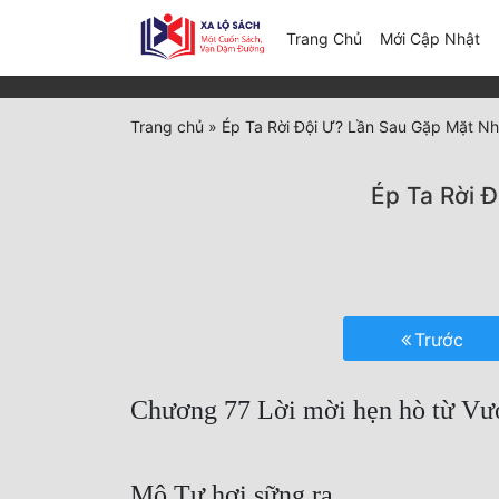
(c
Trang Chủ
Mới Cập Nhật
Trang chủ
»
Ép Ta Rời Đội Ư? Lần Sau Gặp Mặt N
Ép Ta Rời 
Trước
Chương 77 Lời mời hẹn hò từ Vư
Mộ Tư hơi sững ra.