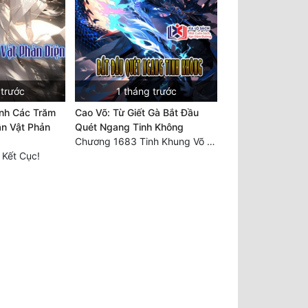
 trước
1 tháng trước
inh Các Trăm
Cao Võ: Từ Giết Gà Bắt Đầu
n Vật Phản
Quét Ngang Tinh Không
Chương 1683 Tinh Khung Võ Thánh (Hết)
 Kết Cục!