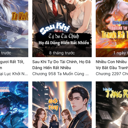
 trước
8 tháng trước
1 ngày 
ươi Rất Tốt,
Sau Khi Tự Do Tài Chính, Họ Đã
Nhiều Con Nhiều 
n
Dâng Hiến Rất Nhiều
Vợ Bắt Đầu Tranh
Chương 7530: Đại Lục Khởi Nguyên – Kiến Thành 71
Chương 958 Ta Muốn Cùng Các Cô Vĩnh Viễn Ở Bên Nhau (2) Hết