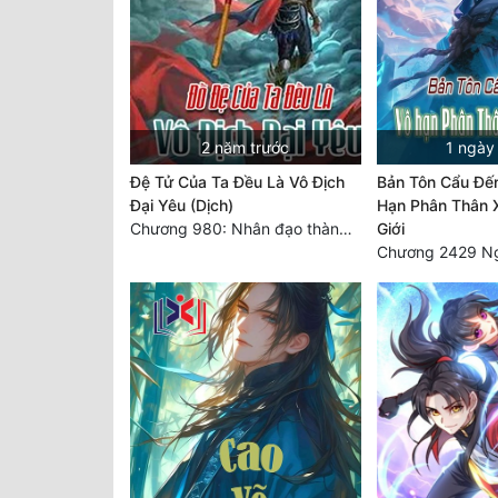
2 năm trước
1 ngày
Đệ Tử Của Ta Đều Là Vô Địch
Bản Tôn Cẩu Đến
Đại Yêu (Dịch)
Hạn Phân Thân 
Chương 980: Nhân đạo thành Thánh (4). HẾT.
Giới