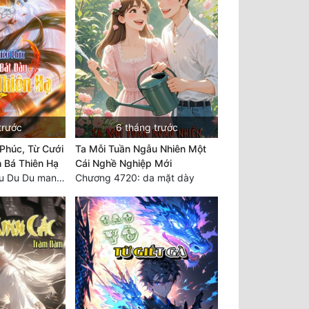
trước
6 tháng trước
Phúc, Từ Cưới
Ta Mỗi Tuần Ngẫu Nhiên Một
 Bá Thiên Hạ
Cái Nghề Nghiệp Mới
Chương 2297 Chu Du Du mang thai
Chương 4720: da mặt dày