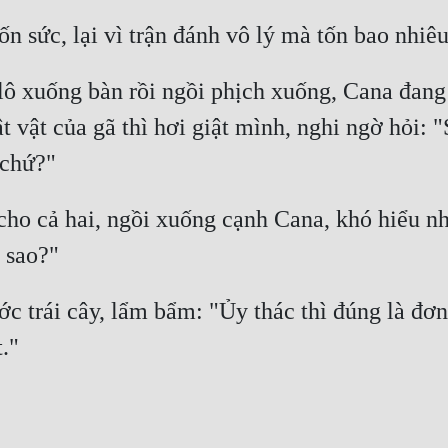
ô xuống bàn rồi ngồi phịch xuống, Cana đang v
ật vật của gã thì hơi giật mình, nghi ngờ hỏi:
ho cả hai, ngồi xuống cạnh Cana, khó hiểu nhì
 trái cây, lẩm bẩm: "Ủy thác thì đúng là đơn g