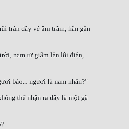
mũi tràn đầy vẻ âm trầm, hắn gằn 
ời, nam tử giẫm lên lôi điện, 
không thể nhận ra đây là một gã 