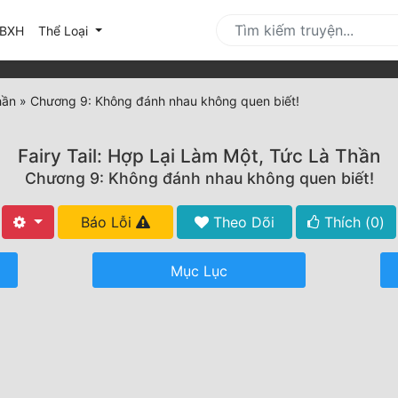
urrent)
BXH
Thể Loại
hần
»
Chương 9: Không đánh nhau không quen biết!
Fairy Tail: Hợp Lại Làm Một, Tức Là Thần
Chương 9: Không đánh nhau không quen biết!
Báo Lỗi
Theo Dõi
Thích (
0
)
Mục Lục