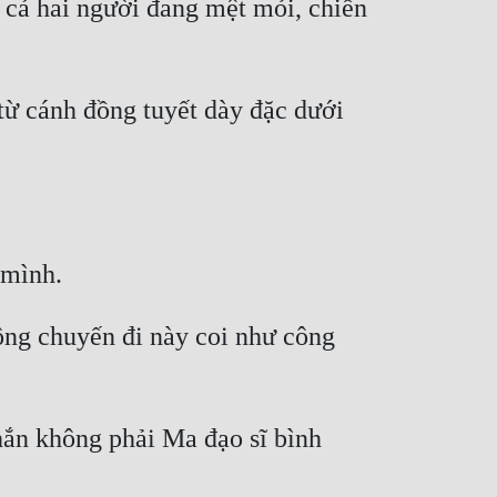
 cả hai người đang mệt mỏi, chiến 
từ cánh đồng tuyết dày đặc dưới 
hông chuyến đi này coi như công 
hắn không phải Ma đạo sĩ bình 