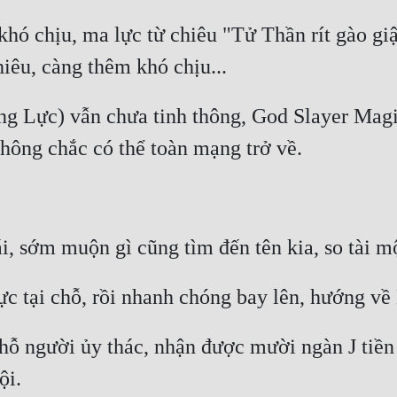
ó chịu, ma lực từ chiêu "Tử Thần rít gào giận
ng Lực) vẫn chưa tinh thông, God Slayer Magi
 chỗ người ủy thác, nhận được mười ngàn J tiền