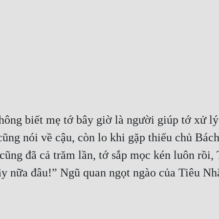
ông biết mẹ tớ bây giờ là người giúp tớ xử lý 
cũng nói về cậu, còn lo khi gặp thiếu chủ Bác
 cũng đã cả trăm lần, tớ sắp mọc kén luôn rồi, 
y nữa đâu!” Ngũ quan ngọt ngào của Tiêu Nhã 