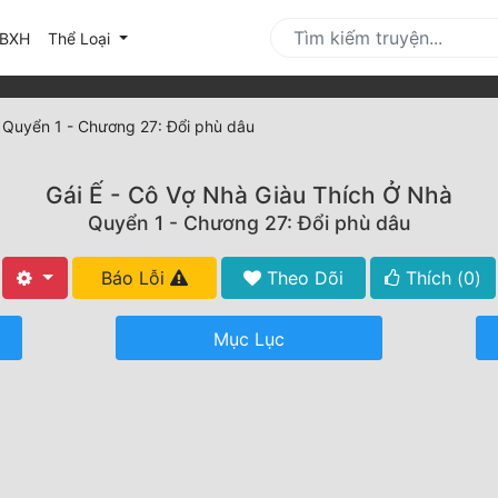
urrent)
BXH
Thể Loại
»
Quyển 1 - Chương 27: Đổi phù dâu
Gái Ế - Cô Vợ Nhà Giàu Thích Ở Nhà
Quyển 1 - Chương 27: Đổi phù dâu
Báo Lỗi
Theo Dõi
Thích (
0
)
Mục Lục