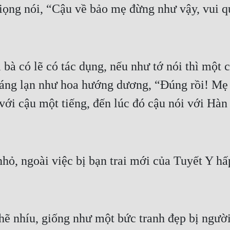
iọng nói, “Cậu về bảo mẹ đừng như vậy, vui qu
 bà có lẽ có tác dụng, nếu như tớ nói thì một 
áng lạn như hoa hướng dương, “Đúng rồi! Mẹ 
với cậu một tiếng, đến lúc đó cậu nói với Hàn 
hỏ, ngoài việc bị bạn trai mới của Tuyết Y h
ẽ nhíu, giống như một bức tranh đẹp bị người