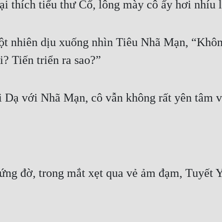
ại thích tiểu thư Cố, lông mày cô ấy hơi nhíu 
t nhiên dịu xuống nhìn Tiêu Nhã Mạn, “Không 
? Tiến triển ra sao?”
i Dạ với Nhã Mạn, cô vẫn không rất yên tâm 
ng đờ, trong mắt xẹt qua vẻ ảm đạm, Tuyết Y 