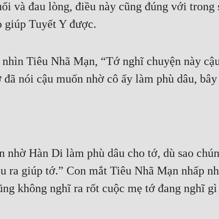
nuối và đau lòng, điều này cũng đúng với trong
o giúp Tuyết Y được.
 nhìn Tiêu Nhã Mạn, “Tớ nghĩ chuyện này cậu n
tớ đã nói cậu muốn nhờ cô ấy làm phù dâu, b
n nhờ Hàn Di làm phù dâu cho tớ, dù sao chúng
âu ra giúp tớ.” Con mắt Tiêu Nhã Mạn nhấp nhá
ũng không nghĩ ra rốt cuộc mẹ tớ đang nghĩ gì