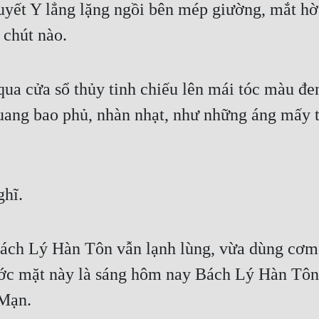
uyết Y lẳng lặng ngồi bên mép giường, mắt hờ
 chút nào.
ua cửa sổ thủy tinh chiếu lên mái tóc màu đen
ang bao phủ, nhàn nhạt, như những áng mấy trê
ghĩ.
Bách Lý Hàn Tôn vẫn lạnh lùng, vừa dùng cơm 
rước mặt này là sáng hôm nay Bách Lý Hàn Tôn 
 Mạn.