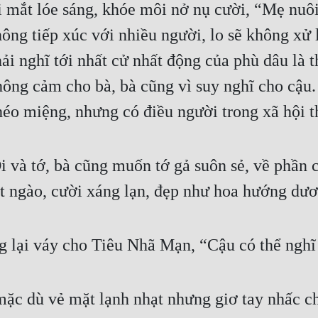
 mắt lóe sáng, khóe môi nở nụ cười, “Mẹ nuôi
ông tiếp xúc với nhiều người, lo sẽ không xử l
hải nghĩ tới nhất cử nhất động của phù dâu là 
thông cảm cho bà, bà cũng vì suy nghĩ cho cậu.
khéo miệng, nhưng có điều người trong xã hộ
i và tớ, bà cũng muốn tớ gả suôn sẻ, về phần c
 ngào, cười xáng lạn, đẹp như hoa hướng dươn
g lại váy cho Tiêu Nhã Mạn, “Cậu có thể nghĩ n
ặc dù vẻ mặt lạnh nhạt nhưng giơ tay nhấc ch