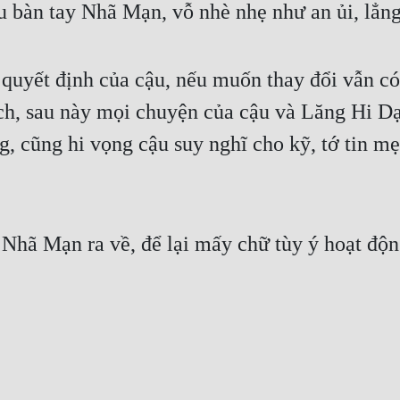
u bàn tay Nhã Mạn, vỗ nhè nhẹ như an ủi, lẳn
 quyết định của cậu, nếu muốn thay đổi vẫn có t
ích, sau này mọi chuyện của cậu và Lăng Hi Dạ
g, cũng hi vọng cậu suy nghĩ cho kỹ, tớ tin mẹ
Nhã Mạn ra về, để lại mấy chữ tùy ý hoạt động