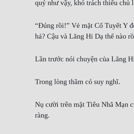
quý như vậy, khó trách thiếu chủ l
“Đúng rồi!” Vẻ mặt Cố Tuyết Y độ
hả? Cậu và Lăng Hi Dạ thế nào rồi
Lần trước nói chuyện của Lăng H
Trong lòng thầm có suy nghĩ.
Nụ cười trên mặt Tiêu Nhã Mạn cứ
ràng.