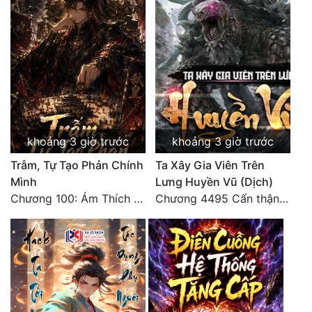
Quân Sự
Sảng Văn
Sắc
Sủng
Thanh Xuân
khoảng 3 giờ trước
khoảng 3 giờ trước
Tiên Hiệp
Trẫm, Tự Tạo Phản Chính
Ta Xây Gia Viên Trên
Mình
Lưng Huyền Vũ (Dịch)
Tiểu Thuyết
Chương 100: Ám Thích Trên Vân Sơn
Chương 4495 Cẩn thận một chút vẫn là tốt.
Trinh Thám
Triều Đấu
Trùng Sinh
Trọng Sinh