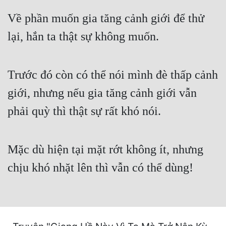
Free
Về phần muốn gia tăng cảnh giới để thử
lại, hắn ta thật sự không muốn.
Hậu Cung
Truyện Convert
Trước đó còn có thể nói mình đè thấp cảnh
Truyện Dịch
giới, nhưng nếu gia tăng cảnh giới vẫn
Truyện Nhập Môn
phải quỳ thì thật sự rất khó nói.
Truyện ngắn
Xa Lộ Dịch
Mặc dù hiện tại mặt rớt không ít, nhưng
chịu khó nhặt lên thì vẫn có thể dùng!
Cung Đấu
Cạnh Kỹ
Cổ Tiên Hiệp