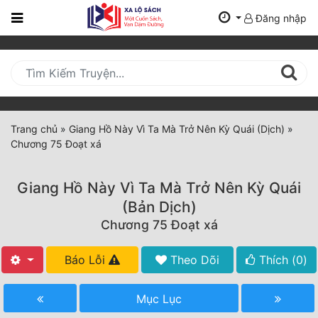
Đăng nhập
Trang
Chủ
Mới
Cập
Nhật
Trang chủ
»
Giang Hồ Này Vì Ta Mà Trở Nên Kỳ Quái (Dịch)
»
(current)
Chương 75 Đoạt xá
BXH
Thể Loại
Giang Hồ Này Vì Ta Mà Trở Nên Kỳ Quái
(Bản Dịch)
Chương 75 Đoạt xá
Tất Cả
Truyện Mới Ra
Báo Lỗi
Theo Dõi
Thích (
0
)
Hoàn Thành
Mục Lục