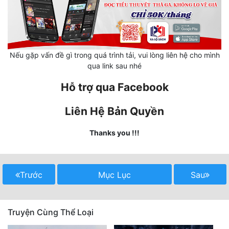
Hài Hước
Hệ Thống
Học Đường
Nếu gặp vấn đề gì trong quá trình tải, vui lòng liên hệ cho mình
Khoa Huyễn
qua link sau nhé
Khoa Huyễn Không Gian
Hỗ trợ qua Facebook
Kinh Dị
Liên Hệ Bản Quyền
Kiếm Hiệp
Thanks you !!!
Kỳ Huyễn
Kỳ Ảo
Trước
Mục Lục
Sau
Linh Dị
Làm Giàu
Truyện Cùng Thể Loại
Lịch Sử