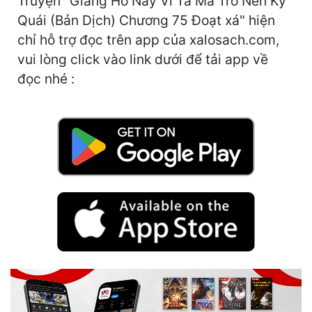
Truyện "Giang Hồ Này Vì Ta Mà Trở Nên Kỳ
Cổ Đại
Quái (Bản Dịch) Chương 75 Đoạt xá" hiện
chỉ hỗ trợ đọc trên app của xalosach.com,
Du Hí
vui lòng click vào link dưới để tải app về
Dã Sử
đọc nhé :
Dị Giới
Dị Năng
Gia Đấu
Góc Nhìn Nam
Góc Nhìn Nữ
Huyền Huyễn
Huyền Nghi
Huyền Ảo