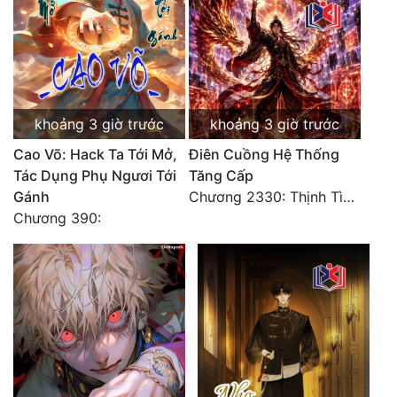
Tu Chân
Tu Tiên
Tội Phạm
khoảng 3 giờ trước
khoảng 3 giờ trước
Vô Địch
Cao Võ: Hack Ta Tới Mở,
Điên Cuồng Hệ Thống
Võ Hiệp
Tác Dụng Phụ Ngươi Tới
Tăng Cấp
Gánh
Chương 2330: Thịnh Tình Mời Chào
Võng Du
Chương 390:
Xuyên Không
Xuyên Nhanh
Xuyên Sách
Xuyên Thư
Điền Văn