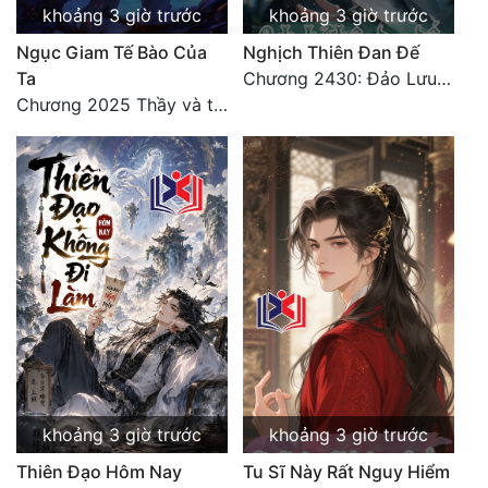
khoảng 3 giờ trước
khoảng 3 giờ trước
Đẹp
Ngục Giam Tế Bào Của
Nghịch Thiên Đan Đế
Ta
Chương 2430: Đảo Lưu Ly
Đẹp Hiệp
Chương 2025 Thầy và trò
Tính Cách Nhân Vật :
Cơ Trí
Sát Phạt Quyết Đoán
Vô Sỉ
Điềm Đạm
khoảng 3 giờ trước
khoảng 3 giờ trước
Thiên Đạo Hôm Nay
Tu Sĩ Này Rất Nguy Hiểm