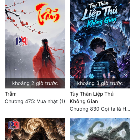
Mưu Mô
Mạt Thế
Mỹ Thực
Ngôn Tình
Ngược
Nữ Cường
khoảng 2 giờ trước
khoảng 3 giờ trước
Nữ Phụ
Trẫm
Tùy Thân Liệp Thú
Phong Thủy - Tâm Linh
Chương 475: Vua nhặt (1)
Không Gian
Chương 830 Gọi ta là Hòa Sa
Phương Tây
Phản Phái
Quan Trường