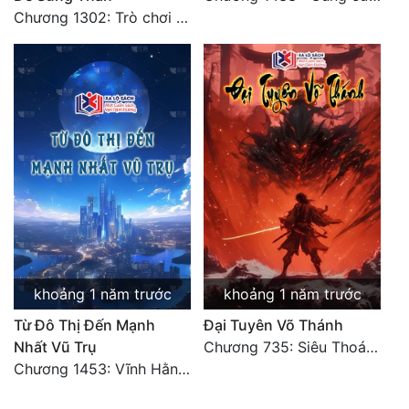
Chương 1302: Trò chơi mười người của Khúc Linh
khoảng 1 năm trước
khoảng 1 năm trước
Từ Đô Thị Đến Mạnh
Đại Tuyên Võ Thánh
Nhất Vũ Trụ
Chương 735: Siêu Thoát (Kết)
Chương 1453: Vĩnh Hằng Chi Cảnh! (Đại kết cục) 2