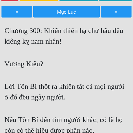
Free
Mục Lục
Hậu Cung
Chương 300: Khiến thiên hạ chư hầu đều
Truyện Convert
kiêng kỵ nam nhân!
Truyện Dịch
Truyện Nhập Môn
Vương Kiêu?
Truyện ngắn
Xa Lộ Dịch
Lời Tôn Bí thốt ra khiến tất cả mọi người
ở đó đều ngây người.
Cung Đấu
Cạnh Kỹ
Nếu Tôn Bí đến tìm người khác, có lẽ họ
Cổ Tiên Hiệp
còn có thể hiểu được phần nào.