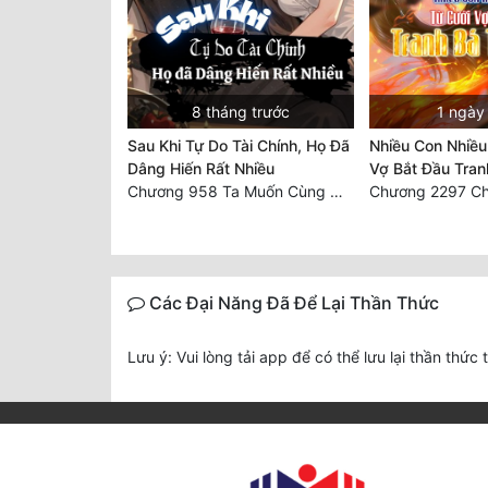
8 tháng trước
1 ngày
Sau Khi Tự Do Tài Chính, Họ Đã
Nhiều Con Nhiều
Dâng Hiến Rất Nhiều
Vợ Bắt Đầu Tran
Chương 958 Ta Muốn Cùng Các Cô Vĩnh Viễn Ở Bên Nhau (2) Hết
Các Đại Năng Đã Để Lại Thần Thức
Lưu ý: Vui lòng tải app để có thể lưu lại thần thức 