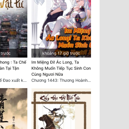
 trước
khoảng 17 giờ trước
hong : Ta Chế
Im Miệng Đi! Ác Long, Ta
àn Tại Tận
Không Muốn Tiếp Tục Sinh Con
Cùng Ngươi Nữa
Chương 3749 Thế Đao xuất kích
Chương 1443: Thương Hoành Vạn Vật (Cuối cùng)