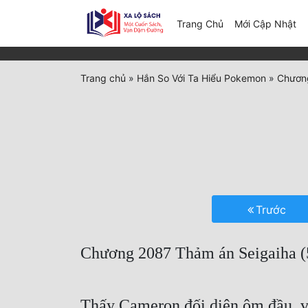
(c
Trang Chủ
Mới Cập Nhật
Trang chủ
»
Hắn So Với Ta Hiểu Pokemon
»
Chương
Trước
Chương 2087 Thảm án Seigaiha (
Thấy Cameron đối diện ôm đầu, v