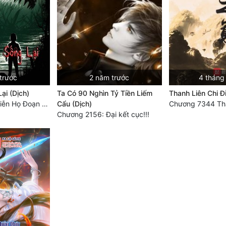
trước
2 năm trước
4 tháng
ại (Dịch)
Ta Có 90 Nghìn Tỷ Tiền Liếm
Thanh Liên Chi Đ
Chương 3694: Tiễn Họ Đoạn Đường Cuối - Hoàn
Cẩu (Dịch)
Chương 2156: Đại kết cục!!!