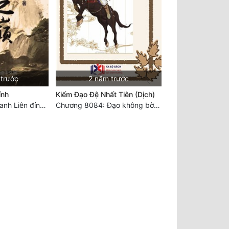
 trước
2 năm trước
ỉnh
Kiếm Đạo Đệ Nhất Tiên (Dịch)
Chương 7344 Thanh Liên đỉnh (Đại kết cục) (2) HẾT.
Chương 8084: Đạo không bờ bến (Đại kết cục) (10)