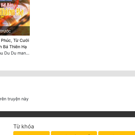
 trước
 Phúc, Từ Cưới
h Bá Thiên Hạ
Chương 2297 Chu Du Du mang thai
trên truyện này
Từ khóa