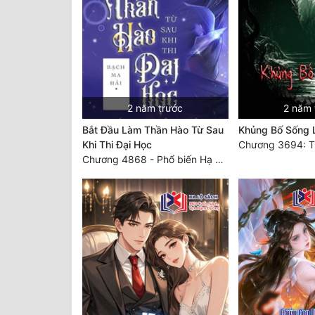
2 năm trước
2 năm 
Bắt Đầu Làm Thần Hào Từ Sau
Khủng Bố Sống L
Khi Thi Đại Học
Chương 4868 - Phổ biến Hạ Quốc tệ!