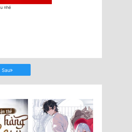
au nhé
Sau