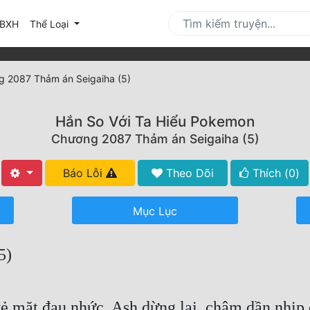
urrent)
BXH
Thể Loại
 2087 Thảm án Seigaiha (5)
Hắn So Với Ta Hiểu Pokemon
Chương 2087 Thảm án Seigaiha (5)
Báo Lỗi
Theo Dõi
Thích (
0
)
Mục Lục
5)
ẻ mặt đau nhức, Ash dừng lại, chậm dần nhịp 