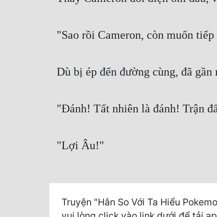
"Sao rồi Cameron, còn muốn tiếp
Dù bị ép đến đường cùng, đã gần
"Đánh! Tất nhiên là đánh! Trận đấ
"Lợi Âu!"
Truyện "Hắn So Với Ta Hiểu Pokemo
vui lòng click vào link dưới để tải a