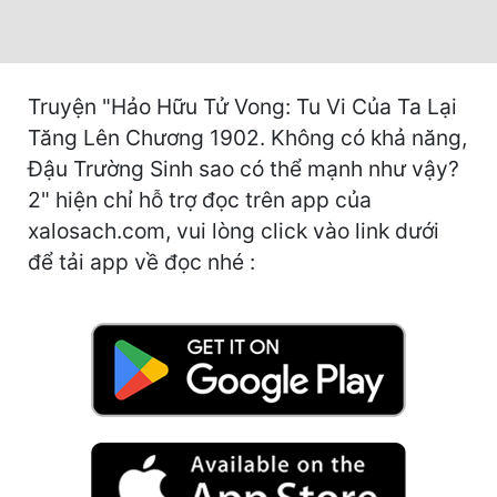
Cổ Đại
Du Hí
Truyện "Hảo Hữu Tử Vong: Tu Vi Của Ta Lại
Dã Sử
Tăng Lên Chương 1902. Không có khả năng,
Dị Giới
Đậu Trường Sinh sao có thể mạnh như vậy?
Dị Năng
2" hiện chỉ hỗ trợ đọc trên app của
xalosach.com, vui lòng click vào link dưới
Gia Đấu
để tải app về đọc nhé :
Góc Nhìn Nam
Góc Nhìn Nữ
Huyền Huyễn
Huyền Nghi
Huyền Ảo