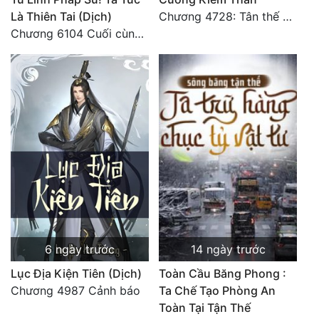
Là Thiên Tai (Dịch)
Chương 4728: Tân thế giới (đại kết cục) (10)
Quân Sự
Chương 6104 Cuối cùng (HẾT)
Sảng Văn
Sắc
Sủng
Thanh Xuân
Tiên Hiệp
Tiểu Thuyết
Trinh Thám
6 ngày trước
14 ngày trước
Triều Đấu
Lục Địa Kiện Tiên (Dịch)
Toàn Cầu Băng Phong :
Trùng Sinh
Chương 4987 Cảnh báo
Ta Chế Tạo Phòng An
Trọng Sinh
Toàn Tại Tận Thế