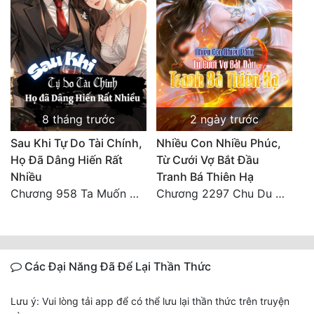
8 tháng trước
2 ngày trước
Sau Khi Tự Do Tài Chính,
Nhiều Con Nhiều Phúc,
Họ Đã Dâng Hiến Rất
Từ Cưới Vợ Bắt Đầu
Nhiều
Tranh Bá Thiên Hạ
Chương 958 Ta Muốn Cùng Các Cô Vĩnh Viễn Ở Bên Nhau (2) Hết
Chương 2297 Chu Du Du mang thai
Các Đại Năng Đã Để Lại Thần Thức
Lưu ý: Vui lòng tải app để có thể lưu lại thần thức trên truyện