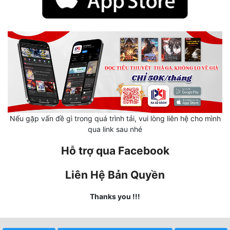
Hài Hước
Hệ Thống
Học Đường
Khoa Huyễn
Khoa Huyễn Không Gian
Kinh Dị
Nếu gặp vấn đề gì trong quá trình tải, vui lòng liên hệ cho mình
Kiếm Hiệp
qua link sau nhé
Kỳ Huyễn
Hỗ trợ qua Facebook
Kỳ Ảo
Liên Hệ Bản Quyền
Linh Dị
Thanks you !!!
Làm Giàu
Lịch Sử