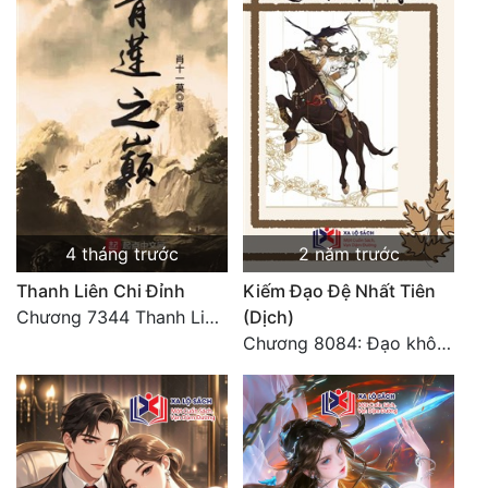
Đẹp
Đẹp Hiệp
Tính Cách Nhân Vật :
Cơ Trí
Sát Phạt Quyết Đoán
4 tháng trước
2 năm trước
Vô Sỉ
Thanh Liên Chi Đỉnh
Kiếm Đạo Đệ Nhất Tiên
Chương 7344 Thanh Liên đỉnh (Đại kết cục) (2) HẾT.
(Dịch)
Điềm Đạm
Chương 8084: Đạo không bờ bến (Đại kết cục) (10)