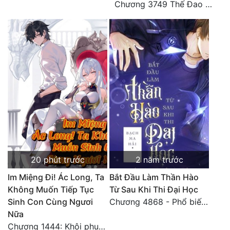
Chương 3749 Thế Đao xuất kích
Tu Chân
Tu Tiên
Tội Phạm
Vô Địch
Võ Hiệp
Võng Du
Xuyên Không
Xuyên Nhanh
20 phút trước
2 năm trước
Xuyên Sách
Im Miệng Đi! Ác Long, Ta
Bắt Đầu Làm Thần Hào
Không Muốn Tiếp Tục
Từ Sau Khi Thi Đại Học
Xuyên Thư
Sinh Con Cùng Ngươi
Chương 4868 - Phổ biến Hạ Quốc tệ!
Nữa
Điền Văn
Chương 1444: Khôi phục quỹ đạo