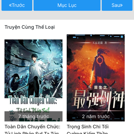
Trước
Mục Lục
Sau
Mưu Mô
Mạt Thế
Truyện Cùng Thể Loại
Mỹ Thực
Ngôn Tình
Ngược
Nữ Cường
Nữ Phụ
Phong Thủy - Tâm Linh
Phương Tây
7 tháng trước
2 năm trước
Phản Phái
Toàn Dân Chuyển Chức:
Trọng Sinh Chi Tối
Quan Trường
Tử Linh Pháp Sư! Ta Tức
Cường Kiếm Thần