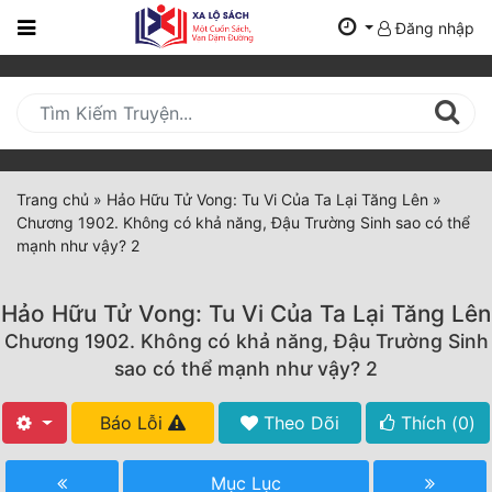
Đăng nhập
Trang
Chủ
Mới
Cập
Nhật
Trang chủ
»
Hảo Hữu Tử Vong: Tu Vi Của Ta Lại Tăng Lên
»
(current)
Chương 1902. Không có khả năng, Đậu Trường Sinh sao có thể
BXH
mạnh như vậy? 2
Thể Loại
Hảo Hữu Tử Vong: Tu Vi Của Ta Lại Tăng Lên
Chương 1902. Không có khả năng, Đậu Trường Sinh
Tất Cả
sao có thể mạnh như vậy? 2
Truyện Mới Ra
Báo Lỗi
Theo Dõi
Thích (
0
)
Hoàn Thành
Mục Lục