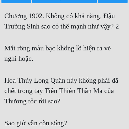
Free
Chương 1902. Không có khả năng, Đậu
Hậu Cung
Trường Sinh sao có thể mạnh như vậy? 2
Truyện Convert
Truyện Dịch
Mắt rồng màu bạc khổng lồ hiện ra vẻ
Truyện Nhập Môn
nghi hoặc.
Truyện ngắn
Xa Lộ Dịch
Hoa Thủy Long Quân này không phải đã
chết trong tay Tiên Thiên Thần Ma của
Cung Đấu
Thương tộc rồi sao?
Cạnh Kỹ
Cổ Tiên Hiệp
Sao giờ vẫn còn sống?